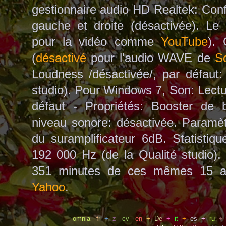
gestionnaire audio HD Realtek: Conf
gauche et droite (désactivée). Le 
pour la vidéo comme
YouTube
).
(
désactivé
pour l'audio WAVE de
S
Loudness /désactivée/, par défaut:
studio). Pour Windows 7, Son: Lectu
défaut - Propriétés: Booster de 
niveau sonore: désactivée. Paramè
du suramplificateur 6dB. Statistiq
192 000 Hz (de la Qualité studio)
351 minutes de ces mêmes 15 a
Yahoo
.
omnia
fr
+
z
cv
en
+
De
+
it
+
es
+
ru
+