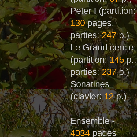
Peter I
(partition:
130
pages,
parties:
247
p.)
Le Grand cercle
(partition:
145
p.,
parties:
237
p.)
Sonatines
(clavier:
12
p.)
Ensemble -
4034
pages