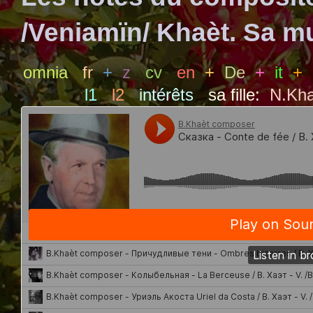
/Veniamïn/ Khaèt. Sa m
omnia
fr
+
z
cv
en
+
De
+
it
+
l1
l2
intérêts
sa fille:
N.Kha