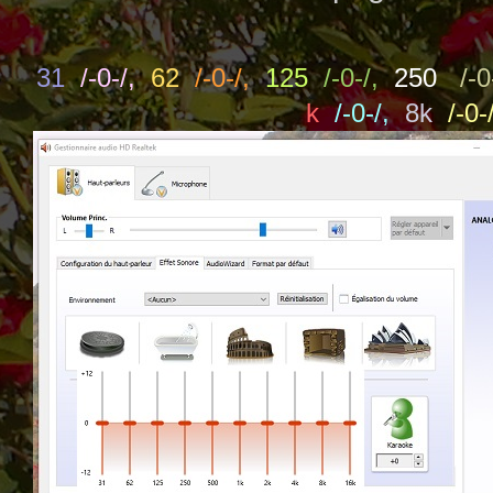
31
/-0-/,
62
/-0-/,
125
/-0-/,
250
/-0
k
/-0-/,
8k
/-0-