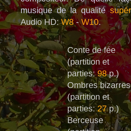
musique de la qualité
supér
Audio HD:
W8
-
W10
.
Conte de fée
(partition et
parties:
98
p.)
Ombres bizarre
(partition et
parties:
27
p.)
Berceuse