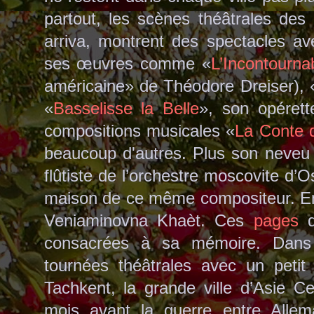
partout, les scènes théâtrales des 
arriva, montrent des spectacles a
ses œuvres comme «
L’Incontourna
américaine» de Théodore Dreiser), 
«
Basselisse la Belle
», son opéret
compositions musicales «
La Conte 
beaucoup d'autres. Plus son neveu 
flûtiste de l’orchestre moscovite d’
maison de ce même compositeur. En 
Veniaminovna Khaèt. Ces
pages
d
consacrées à sa mémoire. Dans l'
tournées théâtrales avec un petit 
Tachkent, la grande ville d’Asie Ce
mois avant la guerre entre Allem