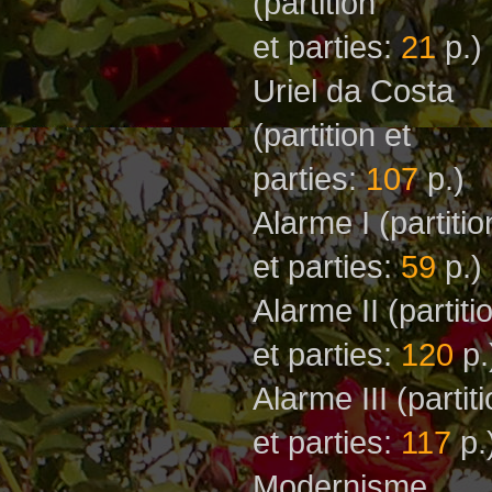
(partition
et parties:
21
p.)
Uriel da Costa
(partition et
parties:
107
p.)
Alarme I
(partitio
et parties:
59
p.)
Alarme II
(partiti
et parties:
120
p.
Alarme III
(partit
et parties:
117
p.
Моdernisme