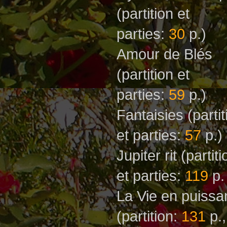
(partition et
parties:
30
p.)
Amour de Blés
(partition et
parties:
59
p.)
Fantaisies
(parti
et parties:
57
p.)
Jupiter rit
(partiti
et parties:
119
p.
La Vie en puiss
(partition:
131
p.,