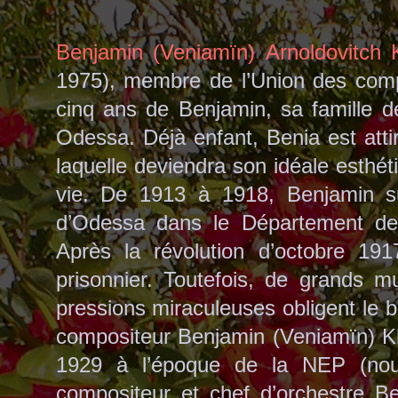
Benjamin (Veniamïn) Arnoldovitch 
1975), membre de l’Union des comp
cinq ans de Benjamin, sa famille 
Odessa. Déjà enfant, Benia est attir
laquelle deviendra son idéale esthéti
vie. De 1913 à 1918, Benjamin su
d’Odessa dans le Département de 
Après la révolution d’octobre 1917,
prisonnier. Toutefois, de grands m
pressions miraculeuses obligent le b
compositeur Benjamin (Veniamïn) Kh
1929 à l’époque de la NEP (nouve
compositeur et chef d’orchestre Be