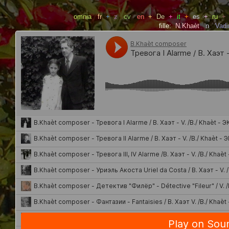
omnia
fr
+
z
cv
en
+
De
+
it
+
es
+
ru
+
fille:
N.Khaèt
n
Vad