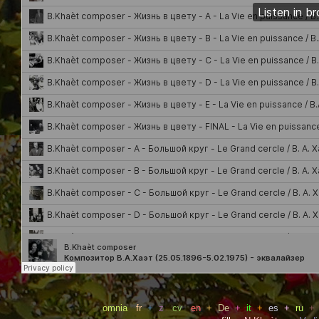
omnia
fr
+
z
cv
en
+
De
+
it
+
es
+
ru
+