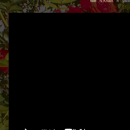
fille:
N.Khaèt
n
Vad