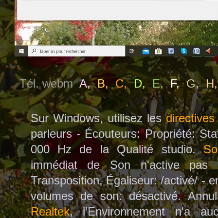
Tél. webm
A
,
B
,
C
,
D
,
E
,
F
,
G
,
H
Sur Windows, utilisez les
directives
parleurs - Écouteurs: Propriété: Sta
000 Hz de la Qualité studio.
So
immédiat de Son n'active pas
Transposition, Égaliseur: /activé/ - 
volumes de son: désactivé. Annul
Realtek
, l'Environnement n'a auc