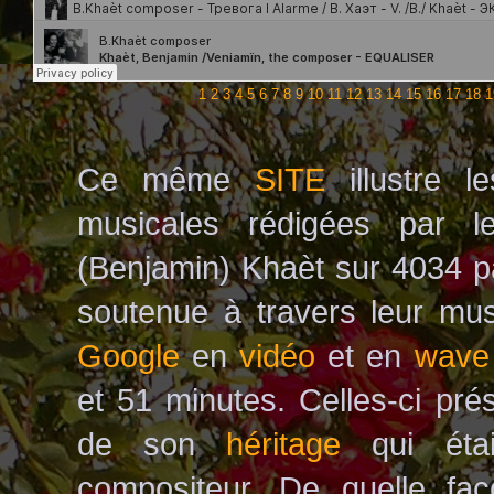
1
2
3
4
5
6
7
8
9
10
11
12
13
14
15
16
17
18
1
Ce même
SITE
illustre 
musicales rédigées par l
(Benjamin) Khaèt sur 4034 pa
soutenue à travers leur mu
Google
en
vidéo
et en
wave
et 51 minutes. Celles-ci pré
de son
héritage
qui éta
compositeur. De quelle faç