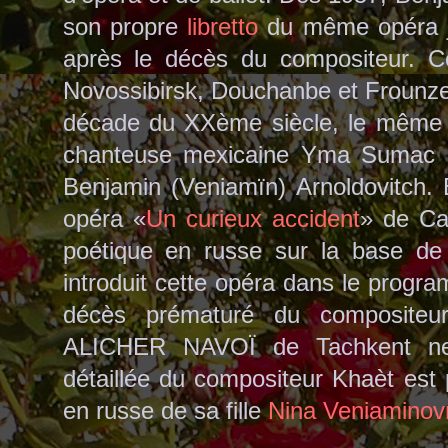
son propre
libretto
du même opéra 
après le décès du compositeur. Ce
Novossibirsk, Douchanbe et Frounze (
décade du XXème siècle, le même 
chanteuse mexicaine Yma Sumac la
Benjamin (Veniamïn) Arnoldovitch.
opéra «
Un curieux accident
» de Ca
poétique en russe sur la base de 
introduit cette opéra dans le progr
décès prématuré du compositeur
ALICHER NAVOÏ de Tachkent ne 
détaillée du compositeur Khaèt est 
en russe de sa fill
e
Nina Veniaminov