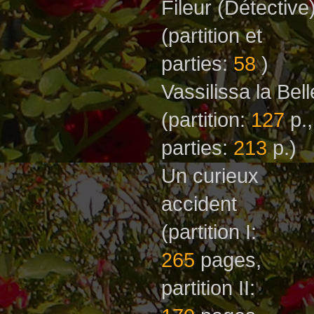
Fileur (Détective
(partition et
parties:
58
)
Vassilissa la Bell
(partition:
127
p.,
parties:
213
p.)
Un curieux
accident
(partition I:
265
рages,
partition II: