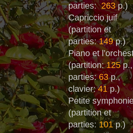
parties:
263
p.)
Capriccio juif
(partition et
parties:
149
p.)
Piano et l’orches
(partition:
125
p.,
parties:
63
p.,
clavier:
41
p.)
Petite symphoni
(partition et
parties:
101
p.)