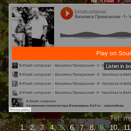
fille:
N.Khaèt
n
Vad
Tél. 
1
,
2
,
3
,
4
,
5
,
6
,
7
,
8
,
9
,
10
,
11