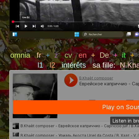
omnia
fr
+
z
cv
en
+
De
+
it
+
l1
l2
intérêts
sa fille:
N.Kha