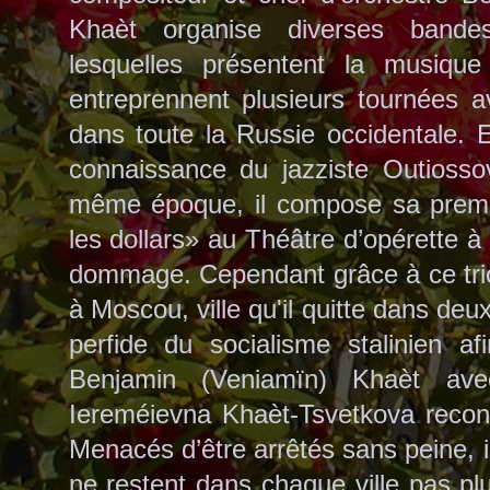
Khaèt organise diverses band
lesquelles présentent la musiq
entreprennent plusieurs tournées
dans toute la Russie occidentale. E
connaissance du jazziste Outiossov
même époque, il compose sa prem
les dollars» au Théâtre d’opérette à
dommage. Cependant grâce à ce trio
à Moscou, ville qu'il quitte dans deux
perfide du socialisme stalinien af
Benjamin (Veniamïn) Khaèt av
Iereméievna Khaèt-Tsvetkova reconna
Menacés d’être arrêtés sans peine, i
ne restent dans chaque ville pas p