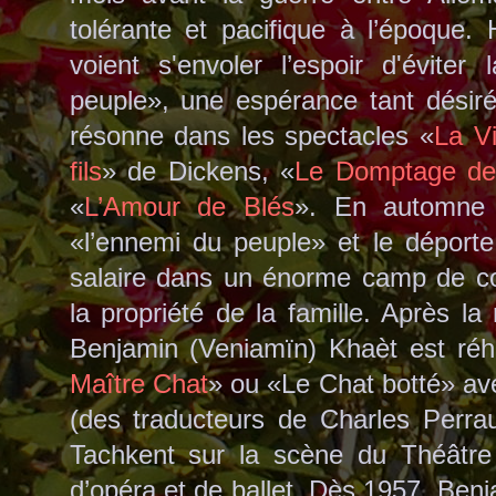
tolérante et pacifique à l’époque. 
voient s'envoler l’espoir d'éviter
peuple», une espérance tant désiré
résonne dans les spectacles «
La V
fils
» de Dickens, «
Le Domptage de 
«
L’Amour de Blés
». En automne 
«l’ennemi du peuple» et le déporte 
salaire dans un énorme camp de con
la propriété de la famille. Après la
Benjamin (Veniamïn) Khaèt est réh
Maître Chat
»
ou «Le Chat botté» avec
(des traducteurs de Charles Perra
Tachkent sur la scène du Théât
d’opéra et de ballet. Dès 1957, Be