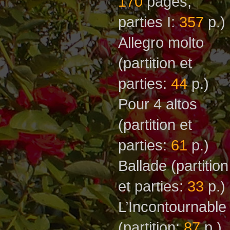
170
рages,
parties I:
357
р.)
Allegro molto
(partition et
parties:
44
р.)
Pour 4 altos
(partition et
parties:
61
p.)
Ballade
(partition
et parties:
33
p.)
L’Incontournabl
(partition:
87
p.)