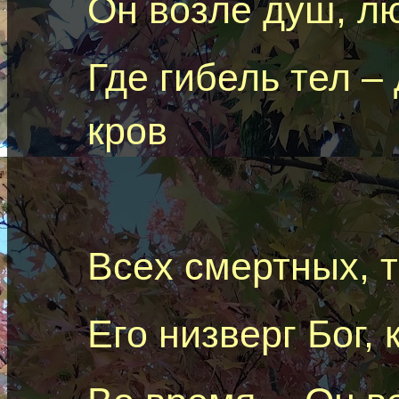
Он возле душ, л
Где гибель тел –
кров
Все
x
смертных, т
Его низверг Бог, 