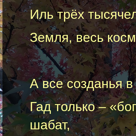
Иль трёх тысячел
Земля, весь косм
A
все
созданья
в 
Гад
только – «бог
шабат
,