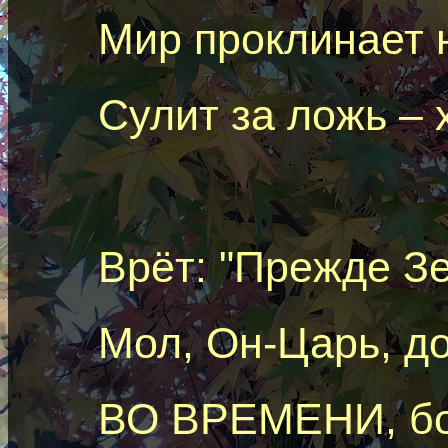
Мир проклинает 
Сулит за ложь –
Врёт: "Прежде Зе
Мол,
O
н-Царь
, д
ВО ВРЕМЕНИ, бо