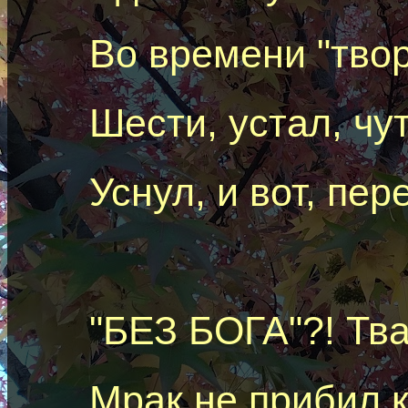
Во времени "твор
Шести, устал, чу
Уснул, и вот, пер
"БЕЗ БОГА"?! Тв
Мрак не прибил