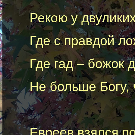
Рекою
y
двуликих
Где с правдой ло
Где
гад
– божок 
Не больше Богу, 
Евреев взялся п