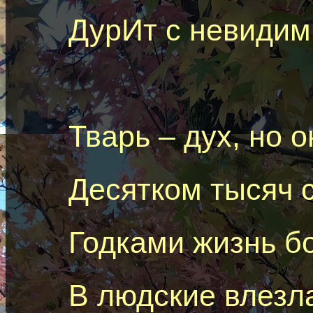
ДурИт
с невидим
Тварь – дух, но
o
Десятком тысяч
Годками жизнь б
В людские влезл