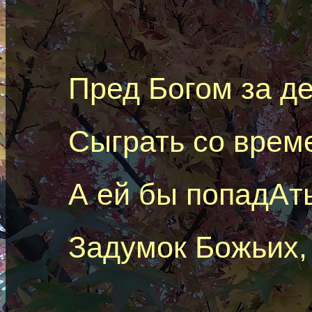
Пред Богом за де
C
ыграть
со време
А
e
й
бы
попад
A
т
Задумок Божьих,