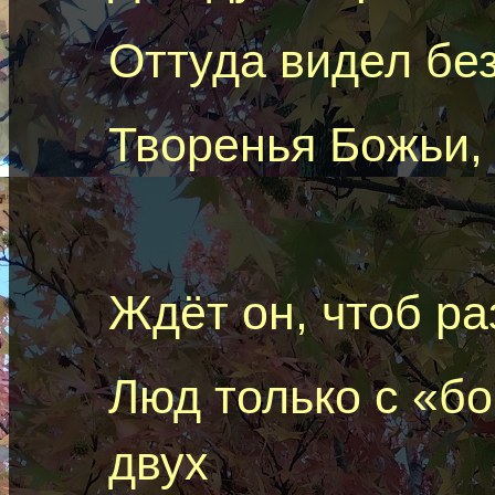
Оттуда видел без
Творенья Божьи,
Ждёт
o
н
, чтоб ра
Люд только с «бог
двух