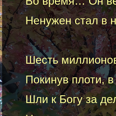
Во время… Он ве
Ненужен
стал в 
Шесть миллионов
Покинув плоти, в
Шли к Богу за де