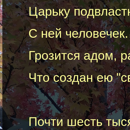
Царьку
подвласт
C
ней человечек.
Грозится адом, р
Что создан ею "св
Почти шесть тыс