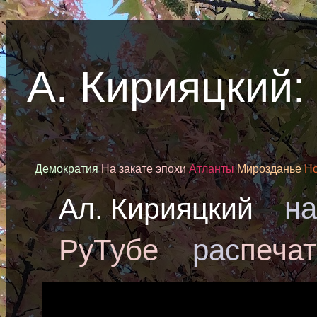
А. Кирияцкий
Демократия
На закате эпохи
Атланты
Мирозданье
Но
н
Ал. Кирияцкий
РуТубе
рас
печат