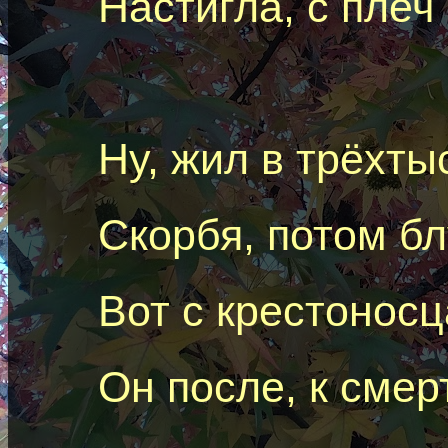
Настигла, с
плеч
Ну, жил в трёхты
Скорбя, потом бл
Вот с крестоносц
Он после, к смер