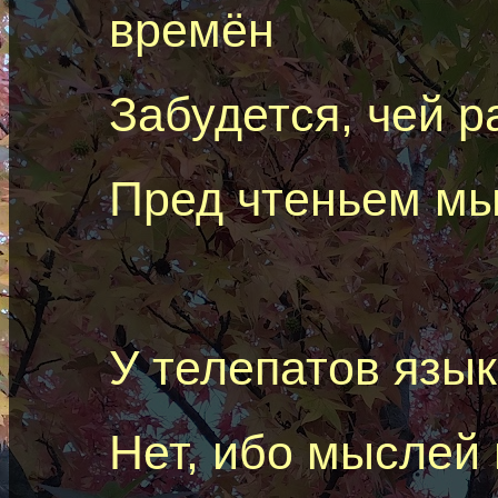
времён
Забудется, чей р
Пред чтеньем м
У
телепатов
язык
Нет, ибо мыслей 