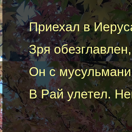
Приехал в Иерус
Зря обезглавлен,
Он с мусульман
В
P
ай улетел. Н