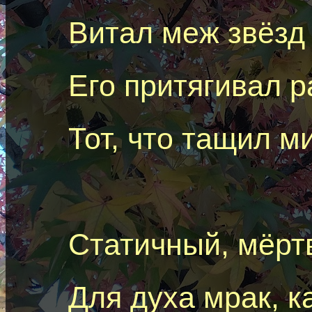
Витал меж звёзд
Его притягивал р
Тот, что тащил м
Статичный, мёртв
Для духа мрак, к