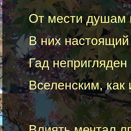
От мести душам
В них настоящий 
Гад
непригляден 
Вселенским, как 
Влиять мечтал л