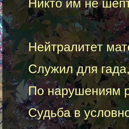
Никто им не шеп
Нейтралитет мат
Служил для
гада
По нарушениям 
Судьба в
условн