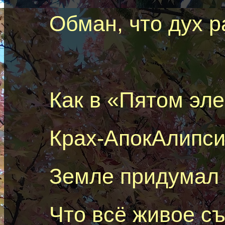
Обман, что дух 
Как в «Пятом эл
Крах-АпокАлипси
Земле придумал 
Что всё живое
с