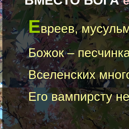
ВМЕСТО БОГА
e
Е
вреев, мусульм
Божок – песчинк
Вселенских мног
Его
вампирсту
не