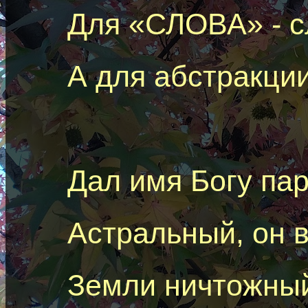
Для «СЛОВА» - 
А для абстракци
Дал имя Богу
па
Астральный, он в
Земли ничтожный