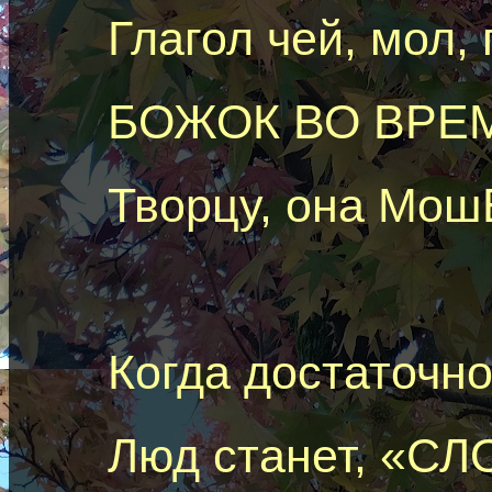
Глагол чей, мол,
БОЖОК ВО ВРЕМ
Творцу, она
Мош
Когда достаточн
Люд станет, «СЛ