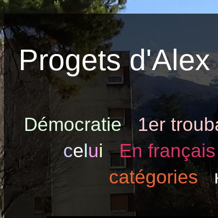
Progets d'Alex 
Démocratie
1er trou
c
e
l
u
i
En français
catégories