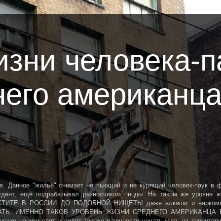
изни человека-п
него американц
е. Данное "жильё" снимает не пьющий и не курящий человек-паук в 
тудент, ещё подрабатывал разносчиком пиццы. На таком же уровне ж
РОСТИТЕ В РОССИИ ДО ПОДОБНОЙ НИЩЕТЫ даже алкаши и нарком
САТЬ. ИМЕННО ТАКОВ УРОВЕНЬ ЖИЗНИ СРЕДНЕГО АМЕРИКАНЦА В
нские нацики спят и видят так же в точности начать жить на территор