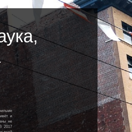
аука,
а
фильме
ивёт и
аны не
 2017
ии всей