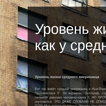
Уровень ж
как у сред
Уровень жизни среднего американца
Вот так живёт средний американец в Нью-Йорк
"Человек-паук 3". Он журналист-фотограф, с
любимая девушка человека-паука 3. НО П
опускаются. ЭТО ДАЖЕ СЛОВАМИ НЕ ОПИ
ГОДУ. Мне просто по сердцу маслом, что украи