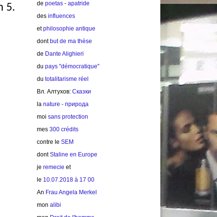
de
poetas
-
apatride
m 5.
des
influences
et
philosophie antique
dont
but de ma thèse
de
Dante Alighieri
du
pays "démocratique"
du
totalitarisme réel
Вл. Алтухов:
Сказки
la
nature - природа
moi
sans protection
mes
300 crédits
contre le
SEM
dont
Staline en Europe
je
remecie
et
le
10.07.2018 à 17 00
An
Frau Angela Merkel
mon
alibi