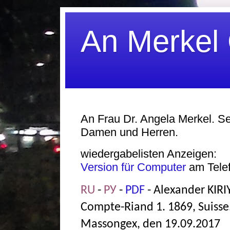
An Merkel
An Frau Dr. Angela Merkel. Se
Damen und Herren.
wiedergabelisten Anzeigen:
Version für Computer
am Tele
RU
-
РУ
-
PDF
- Alexander KIR
Compte-Riand 1. 1869, Suisse
Massongex, den 19.09.2017