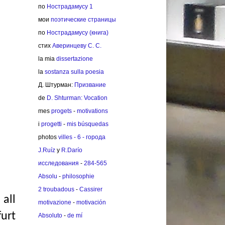
по
Нострадамусу 1
мои
поэтические страницы
по
Нострадамусу (книга)
стих
Аверинцеву С. С.
la mia
dissertazione
la
sostanza sulla poesia
Д. Штурман:
Призвание
de
D. Shturman: Vocation
mes
progets
-
motivations
i
progetti
-
mis búsquedas
photos
villes - 6 - города
J.Ruíz
y
R.Darío
исследования
-
284-565
Absolu
-
philosophie
2 troubadous
-
Cassirer
 all
motivazione
-
motivación
furt
Absoluto
-
de mí