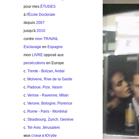
pour mes
ÉTUDES
à l'
École Doctorale
depuis
2007
jusqu'à
2010
contre
mon TRAVAIL
Esclavage
en
Espagne
mon
LIVRE
opposé aux
persécutions
en Europe
c.
Trente
-
Bolzan, Andal
c.
Molvene, Rive de la Garde
c.
Padoue, Pize, Vason
c.
Venise
-
Ravenne, Milan
c.
Verone, Bologne, Florence
c.
Rome
-
Paris
-
Montréal
c.
Strasbourg, Zurich, Genève
c.
Tel-Aviv, Jérusalem
мои
стихи в Ютубе