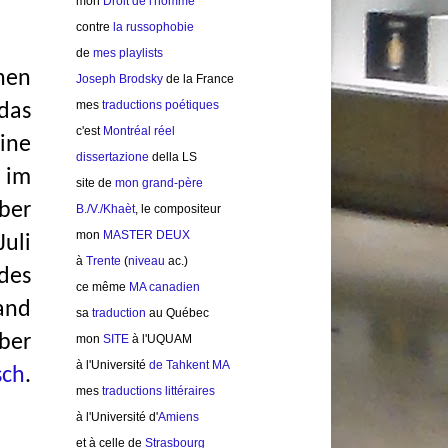
mon
Droit de l'homme
сontre
la russophobie
de
mes playlists
hen
Joseph Brodsky
de la France
mes
traductions poétiques
 das
c'est
Montréal réel
ine
dissertazione
della LS
 im
site de
mon grand-père
ber
B./V./Khaèt
, le compositeur
mon
MASTER DEUX
uli
à
Trente
(
niveau
ac.)
des
ce même
MA canadien
and
sa
traduction
au Québec
mber
mon
SITE
à
l'UQUAM
à l'Université
de Tahkent MA
sch
.
mes
traductions littéraires
à l'Université d'
Amiens
et à celle de
Strasbourg