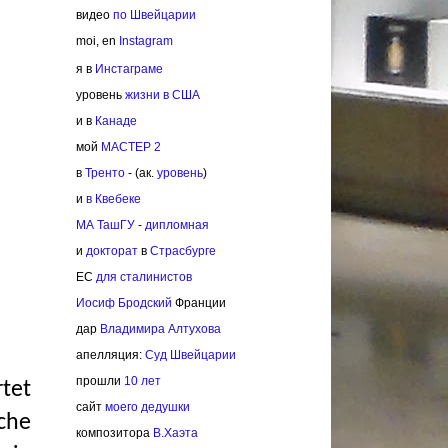
видео
по Швейцарии
moi, en
Instagram
я в
Инстаграме
уровень
жизни в США
и в
Канаде
мoй
МАСТЕР 2
в
Тренто
- (ак.
уровень
)
и
в Квебеке
МА ТашГУ
-
дипломная
и
докторат
в
Страсбурге
EC
для сталинистов
Иосиф Бродский
Франции
дар
Владимира Алтухова
апелляция:
Cуд Швейцарии
прошли
10 лет
tet
cайт
моего дедушки
che
композитора
В.Хаэта