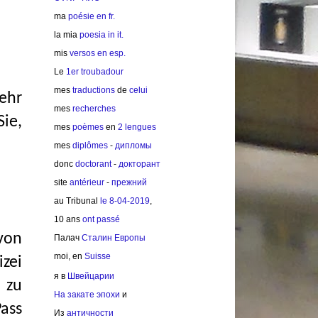
ma
poésie en fr.
la mia
poesia in it.
mis
versos en esp.
Le
1er troubadour
mes
traductions
de
celui
ehr
mes
recherches
Sie,
mes
poèmes
en
2 lengues
mes
diplômes
-
дипломы
donc
doctorant
-
докторант
site
antérieur
-
прежний
au Tribunal
le 8-04-2019
,
10 ans
ont passé
 von
Палач
Сталин Европы
moi, en
Suisse
izei
я в
Швейцарии
 zu
На закате эпохи
и
Pass
Из
античности