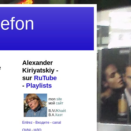
efon
Alexander
e
Kiriyatskiy -
sur
RuTube
-
Playlists
mon
site
мoй
сайт
B./V./
Khaèt
В.А.
Хаэт
Entrez
-
Входите
-
canal
OVNI
-
НЛО