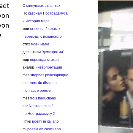
adt
О
сгинувших атлантах
По
катрнам Нострадамуса
von
и
История мира
von
мои
стихи
на
2 языках
e.
переводы
с
испанского
стих
моей маме
деспотизм
"демократии"
мир
перевода стихов
анализ
интерпретации
mes
strophes philosophique
mes
vers du dissident
mon
autre poésie
mes
trois traductions
par
Nostradamus 2
по
Нострадамусу 2
i miei
poemi in italiano
mi
poesía en castellano