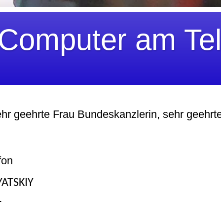
 Сomputer am Tel
hr geehrte Frau Bundeskanzlerin, sehr geehrt
fon
IYATSKIY
.