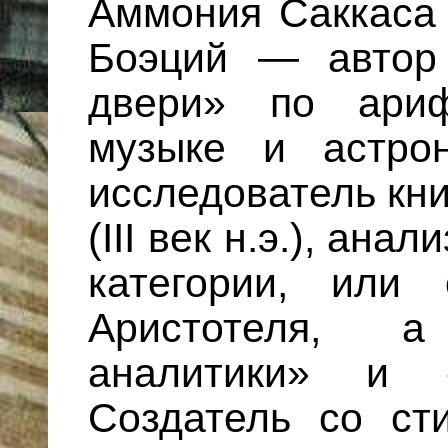
Аммония Саккаса (
Боэций — aвтор
двери» по ариф
музыке и астро
исследователь кн
(III век н.э.), ан
категории, или
Аристотеля, 
аналитики» и «
Создатель со ст