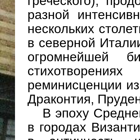
греческого), про
разной интенсив
нескольких столе
в северной Итали
огромнейшей би
стихотворе
реминисценции из
Драконтия, Пруде
В эпоху Среднев
в городах Византи