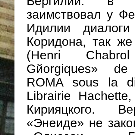
Вергилий: в Т
заимствовал у Фе
Идилии диалоги
Коридона, так же
(Hеnri Chabro
Gйorgiques» de 
ROMA sous la di
Librairie Hachett
Кирияцкого. В
«Энеиде» не зак