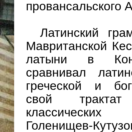
провансальского А
Латинский гра
Мавританской Кес
латыни в Конс
сравнивал лати
греческой и бо
свой тракта
классических 
Голенищев-Куту