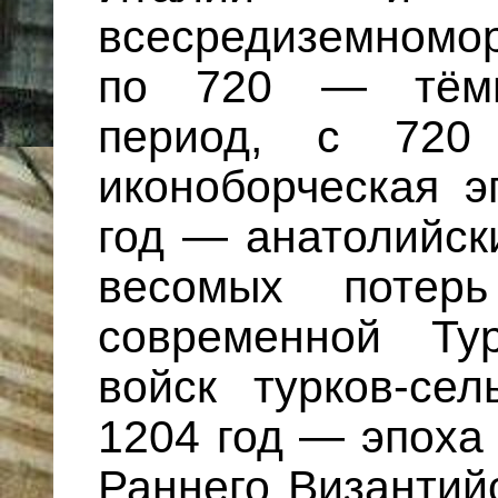
всесредиземномо
по 720 — тёмн
период, с 72
иконоборческая э
год — анатолийск
весомых потерь
современной Ту
войск турков-се
1204 год — эпоха
Раннего Византий