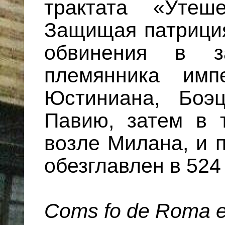
трактата «Утеш
Защищая патриция
обвинения в з
племянника имп
Юстиниана, Боэ
Павию, затем в 
возле Милана, и 
обезглавлен в 524 
Coms fo de Rоma e 