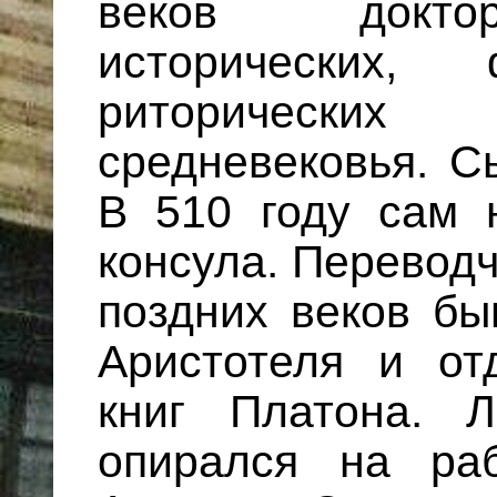
веков докто
исторических, 
риторически
средневековья. С
В 510 году сам 
консула. Переводч
поздних веков б
Аристотеля и от
книг Платона. Л
опирался на ра