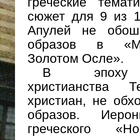
греческие темат
сюжет для 9 из 1
Апулей не обош
образов в «Ме
Золотом Осле».
В эпоху д
христианства Т
христиан, не обх
образов. Иеро
греческого «