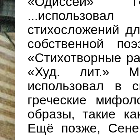
«Одиссеи» Г
...использов
стихосложений дл
собственной поэ
«Стихотворные ра
«Худ. лит.» М
использовал в с
греческие мифол
образы, такие ка
Ещё позже, Сен