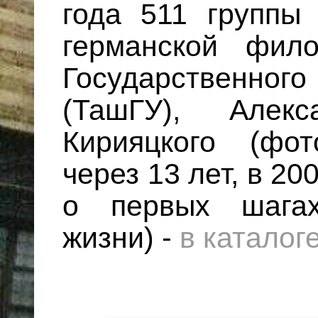
года 511 группы
германской фило
Государственн
(ТашГУ), Алекс
Кирияцкого (фо
через 13 лет, в 20
о первых шагах
жизни) -
в каталог