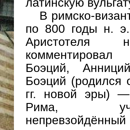
латинскую вульгат
В римско-визан
по 800 годы н. э
Аристотеля
комментировал
Боэций, Анници
Боэций (родился о
гг. новой эры) —
Рима, учёный
непревзойдённы