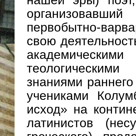
организовавший
первобытно-вар
свою деятельность
академическ
теологическими
знаниями раннего
учениками Колум
исход» на контин
латинистов (не