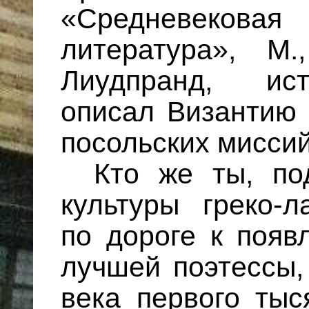
«Средневеко
литература», М.
Лиудпранд, ист
описал Византию 
посольских миссий
Кто же ты, по
культуры греко-л
по дороге к появ
лучшей поэтессы,
века первого тыс