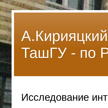
А.Кирияцкий
ТашГУ - по 
Исследование ин