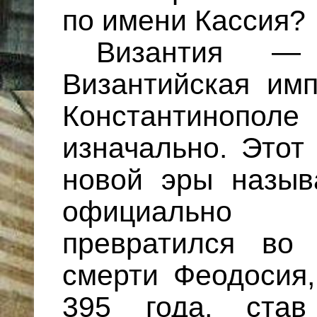
по имени Кассия?
Византия — В
Византийская им
Константиноп
изначально. Этот
новой эры назыв
официально К
превратился во
смерти Феодосия
395 года, став