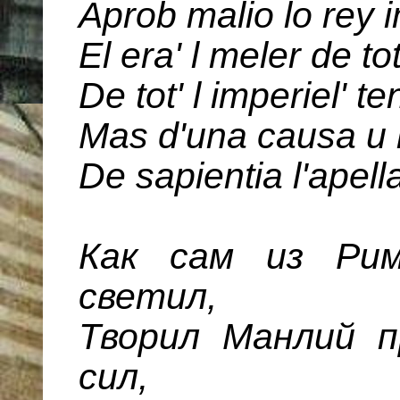
Aprоb mаlio lo rеy 
El еra' l mеler de tо
De tot' l impеriel' t
Mas d'una cаusa u 
De sapiеntia l'apell
Как сам из Рим
светил,
Творил Манлий п
сил,