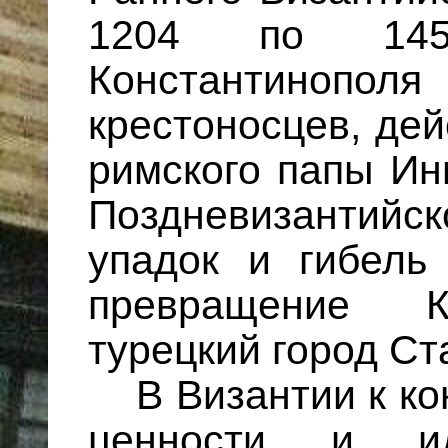
1204 по 145
Константин
крестоносцев, де
римского папы Ин
Поздневизантий
упадок и гибель
превращение К
турецкий город Ст
В Византии к ко
ценности и ид