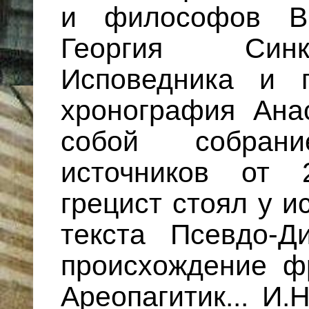
и философов Ви
Георгия Син
Исповедника и п
хронография Ана
собой собран
источников от 
грецист стоял у и
текста Псевдо-Д
происхождение ф
Ареопагитик... И.