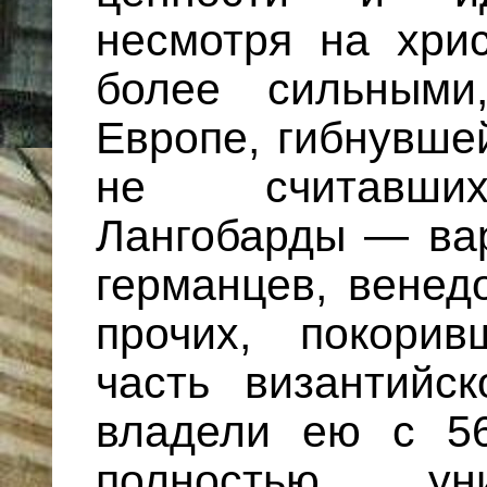
несмотря на хрис
более сильными
Европе, гибнувше
не считавших
Лангобарды — ва
германцев, венед
прочих, покори
часть византийс
владели ею с 5
полностью ун