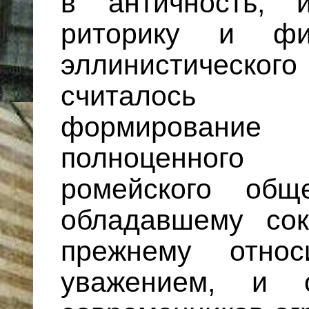
в античность, и
риторику и фи
эллинистическог
считалось
формировани
полноценного
ромейского общ
обладавшему со
прежнему относ
уважением, и 