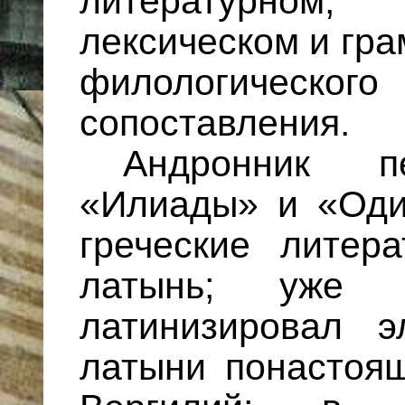
литературном
лексическом и гр
филологическ
сопоставления.
Андронник п
«Илиады» и «Оди
греческие литер
латынь; yже л
латинизировал 
латыни пoнacтoящ