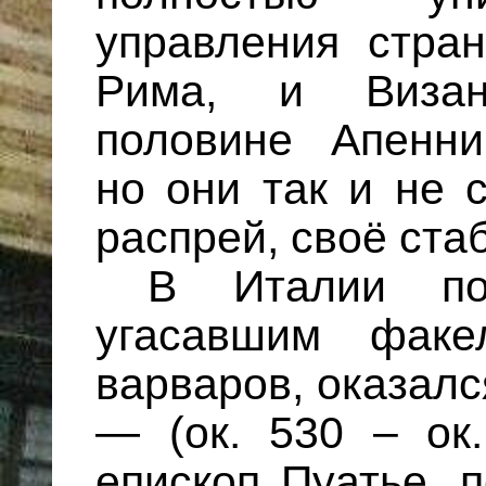
управления стра
Рима, и Визан
половине Апенни
но они так и не с
распрей, своё ста
В Италии по
угасавшим факе
варваров, оказал
— (ок. 530 – ок.
епископ Пуатье, п