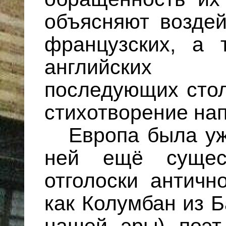
объ­яс­няют возде
французских, а 
английских 
последующих стол
стихотворение нап
Европа была уж
ней ещё сущест
отголоски античн
как Колумбан из Б
нашей эры) поэт