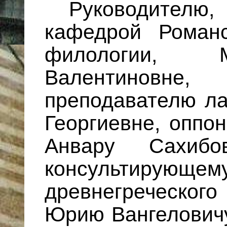
Руководите
кафедрой Роман
филологии, 
Валентиновн
преподавателю л
Георгиевне, оппо
Анвару Сахибо
консультирующе
древнегреческо
Юрию Вангеловичу