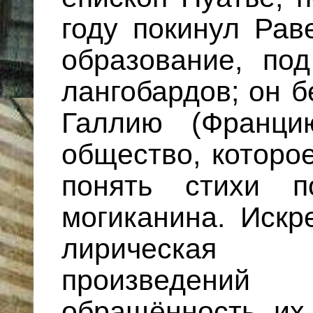
году покинул Рав
образование, по
лангобардов; он 
Галлию (Франци
общество, которо
понять стихи п
могиканина. Искр
лирическая
произведени
обращённость их 