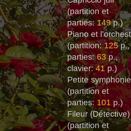
(partition et
parties:
149
p.)
Piano et l’orches
(partition:
125
p.,
parties:
63
p.,
clavier:
41
p.)
Petite symphoni
(partition et
parties:
101
p.)
Fileur (Détective)
(partition et