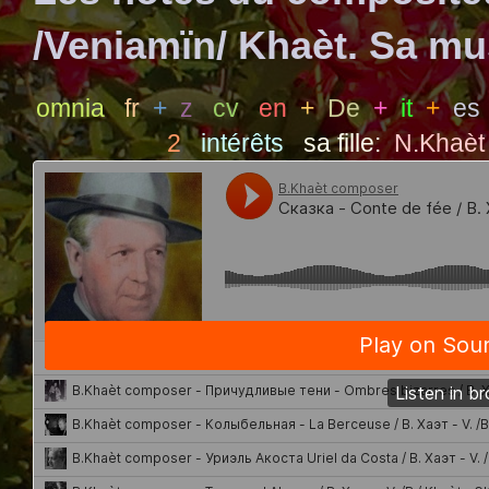
/Veniamïn/ Khaèt. Sa m
omnia
fr
+
z
cv
en
+
De
+
it
+
es
2
intérêts
sa fille:
N.Khaèt