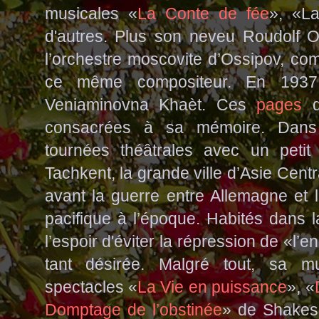
musicales «
La Conte de fée
», «L
d'autres. Plus son neveu Roudolf Osi
l’orchestre moscovite d’Ossipov, co
ce même compositeur. En 1937 
Veniaminovna Khaèt. Ces
pages
d'
consacrées à sa mémoire. Dans l'
tournées théâtrales avec un petit 
Tachkent, la grande ville d’Asie Cent
avant la guerre entre Allemagne et l
pacifique à l’époque. Habités dans la
l’espoir d'éviter la répression de «l
tant désirée. Malgré tout, sa 
spectacles «
La Vie en puissance
»,
«
Domptage de l’obstinée
»
de Shakesp