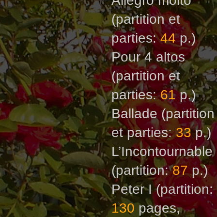
Allegro molto
(partition et
parties:
44
р.)
Pour 4 altos
(partition et
parties:
61
p.)
Ballade
(partition
et parties:
33
p.)
L’Incontournable
(partition:
87
p.)
Peter I
(partition:
130
pages,