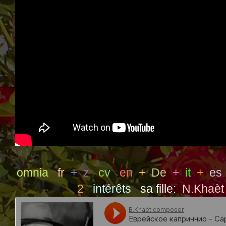
omnia
fr
+
z
cv
en
+
De
+
it
+
es
2
intérêts
sa fille:
N.Khaèt