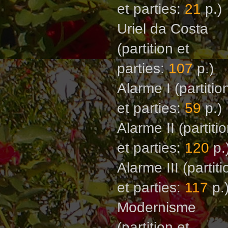
et parties:
21
p.)
Uriel da Costa
(partition et
parties:
107
p.)
Alarme I
(partitio
et parties:
59
p.)
Alarme II
(partiti
et parties:
120
p.
Alarme III
(partiti
et parties:
117
p.
Моdernisme
(partition et