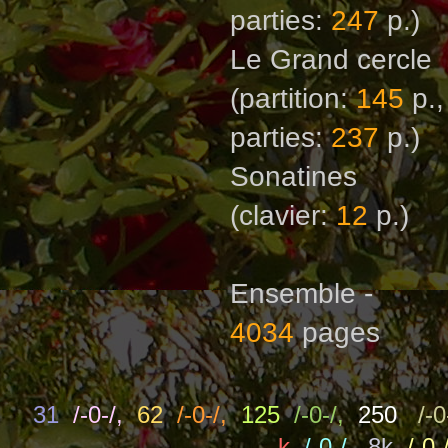
parties:
247
p.)
Le Grand cercle
(partition:
145
p.,
parties:
237
p.)
Sonatines
(clavier:
12
p.)
Ensemble -
4034
pages
31
/-0-/,
62
/-0-/,
125
/-0-/,
250
/-0
k
/-0-/,
8k
/-0-