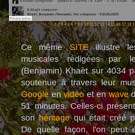
1
2
3
4
5
6
7
8
9
10
11
12
13
14
15
16
17
18
1
Ce même
SITE
illustre 
musicales rédigées par l
(Benjamin) Khaèt sur 4034 pa
soutenue à travers leur mu
Google
en
vidéo
et en
wave
51 minutes. Celles-ci présen
son
héritage
qui était créé 
De quelle façon, l'on peut 