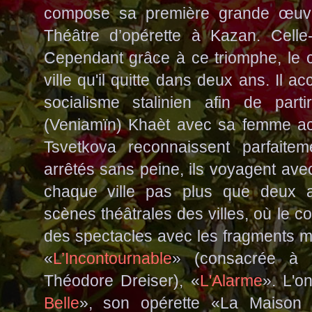
compose sa première grande œuvr
Théâtre d’opérette à Kazan. Cell
Cependant grâce à ce triomphe, le c
ville qu'il quitte dans deux ans. Il a
socialisme stalinien afin de par
(Veniamïn) Khaèt avec sa femme act
Tsvetkova reconnaissent parfaitem
arrêtés sans peine, ils voyagent ave
chaque ville pas plus que deux a
scènes théâtrales des villes, où le c
des spectacles avec les fragments
«
L’Incontournable
» (consacrée à 
Théodore Dreiser), «
L'Alarme
». L'o
Belle
», son opérette «La Maison 