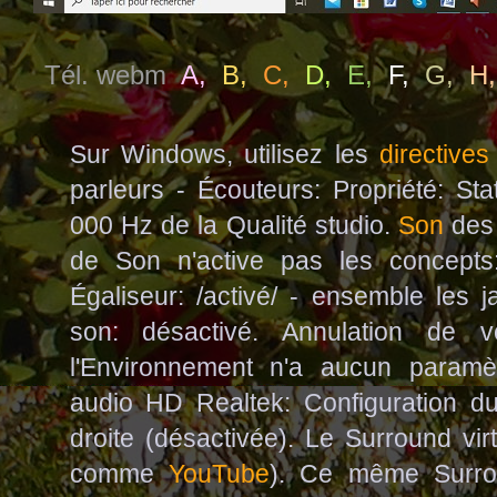
Tél. webm
A
,
B
,
C
,
D
,
E
,
F
,
G
,
H
Sur Windows, utilisez les
directives
parleurs - Écouteurs: Propriété: Sta
000 Hz de la Qualité studio.
Son
des 
de Son n'active pas les concept
Égaliseur: /activé/ - ensemble les 
son: désactivé. Annulation de 
l'Environnement n'a aucun paramètr
audio HD Realtek: Configuration du
droite (désactivée). Le Surround virt
comme
YouTube
). Сe même Surrou