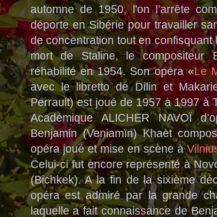
automne de 1950, l'on l’arrête co
déporte en Sibérie pour travailler 
de concentration tout en confisquant l
mort de Staline, le compositeur 
réhabilité en 1954. Son opéra
«
Le M
avec le libretto de Dilin et Makar
Perrault) est joué de 1957 à 1997 à 
Académique ALICHER NAVOÏ d’op
Benjamin (Veniamïn) Khaèt compo
opéra joué et mise en scène à
Vilniu
Celui-ci fut encore représenté à No
(Bichkek). A la fin de la sixième 
opéra est admiré par la grande 
laquelle a fait connaissance de Benj