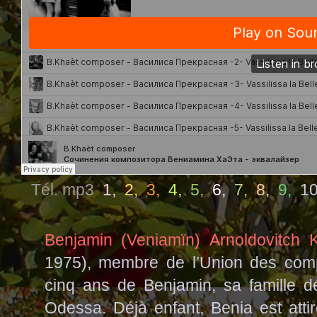
Tél. mp3
1
,
2
,
3
,
4
,
5
,
6
,
7
,
8
,
9
,
1
Benjamin (Veniamïn) Arnoldovitch 
1975), membre de l’Union des comp
cinq ans de Benjamin, sa famille 
Odessa. Déjà enfant, Benia est attir