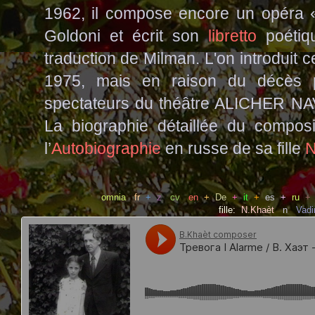
1962, il compose encore un opéra 
Goldoni et écrit son
libretto
poétiq
traduction de Milman. L'on introduit
1975, mais en raison du décès p
spectateurs du théâtre ALICHER NAV
La biographie détaillée du compos
l’
Autobiographie
en russe de sa fill
e
N
omnia
fr
+
z
cv
en
+
De
+
it
+
es
+
ru
+
fille:
N.Khaèt
n
Vad