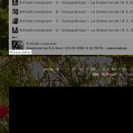
omnia
fr
+
z
cv
en
+
De
+
it
+
es
+
ru
+
fille:
N.Khaèt
n
Vad