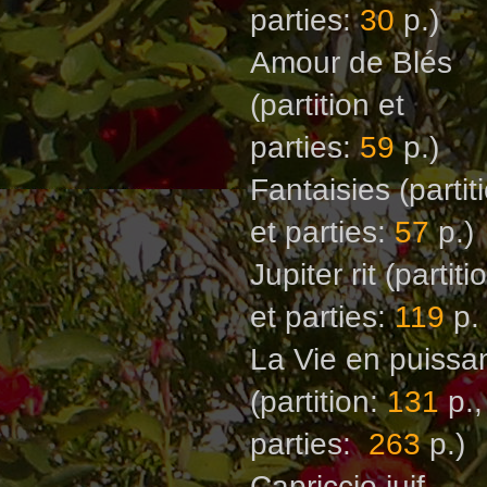
parties:
30
p.)
Amour de Blés
(partition et
parties:
59
p.)
Fantaisies
(partit
et parties:
57
p.)
Jupiter rit
(partiti
et parties:
119
p.
La Vie en puissa
(partition:
131
p.,
parties:
263
p.)
Capriccio juif