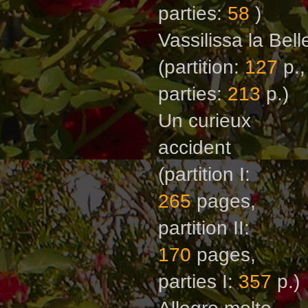
parties:
58
)
Vassilissa la Bell
(partition:
127
p.,
parties:
213
p.)
Un curieux
accident
(partition I:
265
рages,
partition II:
170
рages,
parties I:
357
р.)