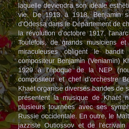
laquelle deviendra son idéale esthéti
vie. De 1913 à 1918, Benjamin su
d’Odessa dans le Département de che
la révolution d’octobre 1917, l’anarch
Toutefois, de grands musiciens et
miraculeuses obligent le bandi
compositeur Benjamin (Veniamïn) Kh
1929 à l’époque de la NEP (nouve
compositeur et chef d’orchestre Be
Khaèt organise diverses bandes de 
présentent la musique de Khaèt n
plusieurs tournées avec ses symp
Russie occidentale. En outre, le Maî
jazziste Outiossov et de l’écrivai