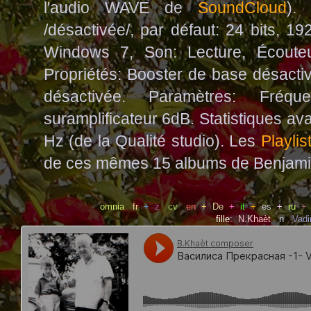
l'audio WAVE de
SoundCloud
)
/désactivée/, par défaut: 24 bits, 1
Windows 7, Son: Lecture, Écouteu
Propriétés: Booster de base désactiv
désactivée. Paramètres: Fré
suramplificateur 6dB. Statistiques av
Hz (de la Qualité studio). Les
Playlis
de ces mêmes 15 albums de Benjami
omnia
fr
+
z
cv
en
+
De
+
it
+
es
+
ru
+
fille:
N.Khaèt
n
Vad