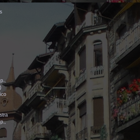
os
p.,
)
aico
stra
p.,