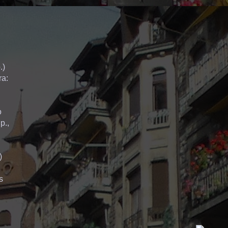
.)
ra:
o
p.,
)
s