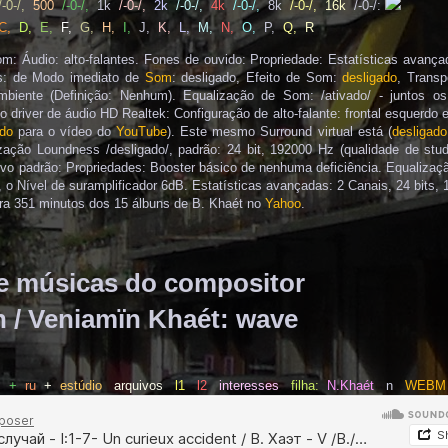
/-0-/,
500
/-0-/,
1k
/-0-/,
2k
/-0-/,
4k
/-0-/,
8k
/-0-/,
16k
/-0-/
:
C
,
D
,
E
,
F
,
G
,
H
,
I
,
J
,
K
,
L
,
M
,
N
,
O
,
P
,
Q
,
R
: Áudio: alto-falantes. Fones de ouvido: Propriedade: Estatísticas avança
ias: de Modo imediato de
Som
: desligado, Efeito de Som:
desligado
, Transp
biente (Definição: Nenhum). Equalização de Som: /ativado/ - juntos os
 driver de áudio HD Realtek: Configuração de alto-falante: frontal esquerdo e
ado
para o vídeo do
YouTube
). Este mesmo Surround virtual está (
desligado
zação Loundness /desligado/, padrão: 24 bit, 192000 Hz (qualidade de stud
ivo padrão: Propriedades: Booster básico de nenhuma deficiência. Equalizaçã
 o Nível de suramplificador 6dB. Estatísticas avançadas: 2 Canais, 24 bits, 
a 351 minutos dos 15 álbuns de B. Khaét no
Yahoo
.
de músicas do compositor
 / Veniamïn Khaét: wave
s
+
ru
+
estúdio
arquivos
l1
l2
interesses
filha:
N.Khaét
n
WEBM