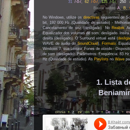
31
/-0-/,
62
/-0-/,
125
/-0-/,
250
Baixar webm
A
,
B
,
No Windows, utilize os
directivas
seguientes de Som
bit, 192 000 Hz (Qualidade de estúdio) - Melhor
Cancelamento de voz (desligado). No
Realtek
Am
Equalizador dos volumes de som: desligado. Insira o
direita (desligado). O Surround virtual está (
deslig
WAVE de áudio do
SoundCloud
).
Formato
: Equali
Windows 7, sua Leitura: Fones de ouvido - Disposit
de som (desligado). Parâmetros: Freqüência: 83 Hz,
Hz (Qualidade de estúdio). As
Playlists
no
Wave
par
1. Lista 
Beniamín
omnia
+
z
cv
en
+
fr
+
De
+
it
+
e