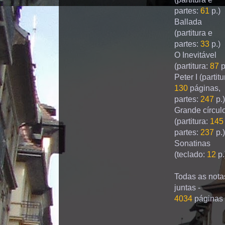
partes:
61
p.)
Ballada
(partitura e
partes:
33
p.)
O Inevitável
(partitura:
87
p
Peter I
(partitu
130
páginas,
partes:
247
p.)
Grande círcul
(partitura:
145
partes:
237
p.)
Sonatinas
(teclado:
12
p.
Todas as nota
juntas -
4034
páginas