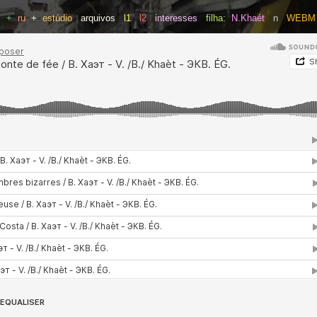
s
+
ru
+
estúdio
arquivos
l1
l2
interesses
filha:
N.Khaét
n
WEBM