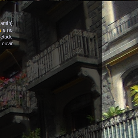
jamin)
e
e no
metade
 ouvir