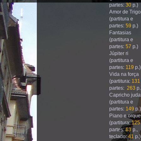
partes:
30
p.)
Amor de Trig
(partitura e
partes:
59
p.)
Fantasias
(partitura e
partes:
57
p.)
Júpiter ri
(partitura e
partes:
119
p.)
Vida na força
(partitura:
131
partes:
263
p.
Capricho jud
(partitura e
partes:
149
p.)
Piano e orque
(partitura:
125
partes:
63
p.,
teclado:
41
p.)