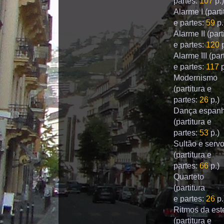
partes:
107
p.)
Alarme I
(parti
e partes:
59
p.
Alarme II
(part
e partes:
120
p
Alarme III
(par
e partes:
117
p
Modernismo
(partitura e
partes:
26
p.)
Dança espan
(partitura e
partes:
53
p.)
Sultão e serv
(partitura e
partes:
66
p.)
Quarteto
(partitura
e partes:
26
p.
Ritmos da es
(partitura e