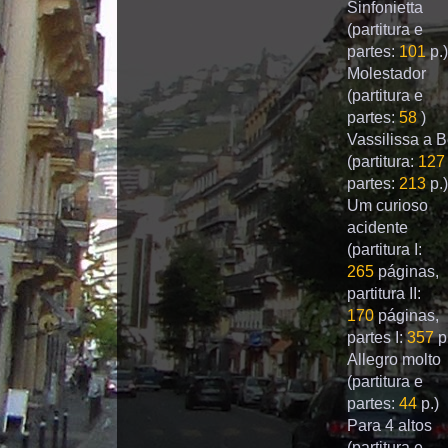
Sinfonietta
(partitura e
partes:
101
p.)
Molestador
(partitura e
partes:
58
)
Vassilissa a B
(partitura:
127
partes:
213
p.)
Um curioso
acidente
(partitura I:
265
páginas,
partitura II:
170
páginas,
partes I:
357
p
Allegro molto
(partitura e
partes:
44
р.)
Para 4 altos
(partitura e