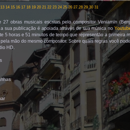
13
14
15
16
17
18
19
20
21
22
23
24
25
26
27
28
29
30
31
 27 obras musicais escritas pelo compositor Veniamïn (Ben
 a sua publicação é apoiada através de sua música no
Youtub
te 5 horas e 51 minutos de tempo que representão a primeira 
ta pela mão do mesmo compositor. Sobre quais regras você pode
dio HD.
as
anhas
nar
a