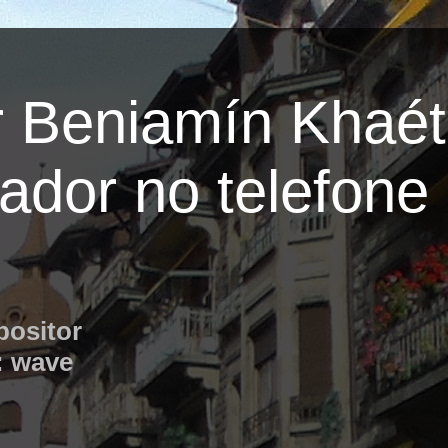
 Beniamín Khaét
ador no telefone
positor
: wave