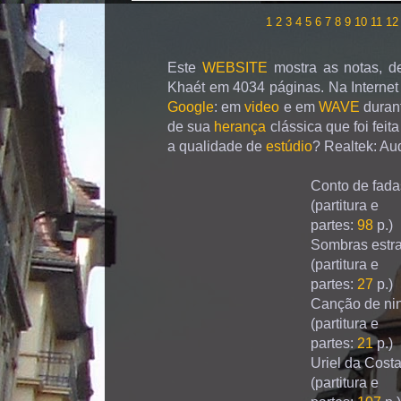
1
2
3
4
5
6
7
8
9
10
11
12
Este
WEBSITE
mostra as notas, de
Khaét em 4034 páginas. Na Internet
Google
: em
video
e em
WAVE
duran
de sua
herança
clássica que foi fei
a qualidade de
estúdio
? Realtek: Au
Conto de fad
(partitura e
partes:
98
p.)
Sombras estr
(partitura e
partes:
27
p.)
Canção de ni
(partitura e
partes:
21
p.)
Uriel da Cost
(partitura e