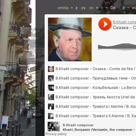
omnia
+
z
cv
en
+
fr
+
De
+
it
+
e