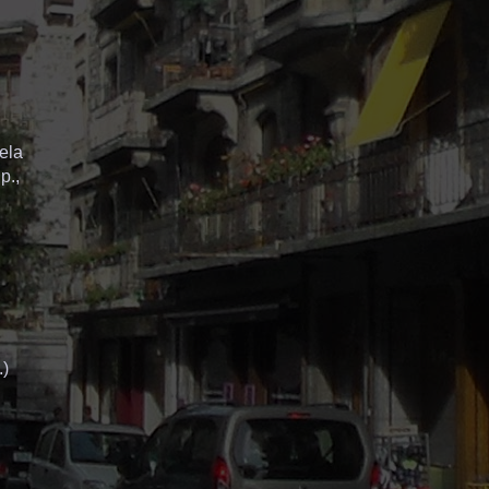
ela
p.,
.)