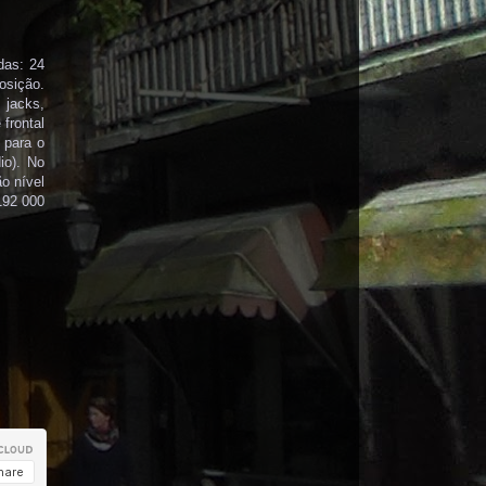
das: 24
osição.
 jacks,
 frontal
para o
io). No
o nível
192 000