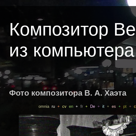
Композитор В
из компьютера
Фото композитора В. А. Хаэта
omnia
ru
+
cv
en
+
fr
+
De
+
it
+
es
+
pt
+