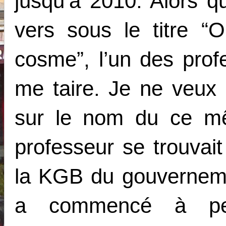
jusqu’à 2010. Alors q
vers sous le titre “O
cosme”, l’un des prof
me taire. Je ne veux p
sur le nom du ce m
professeur se trouvai
la KGB du gouverneme
a commencé à per