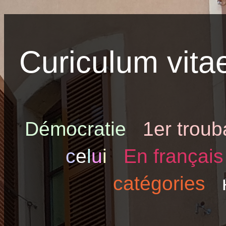
Curiculum vitae
Démocratie
1er trou
c
e
l
u
i
En français
catégories