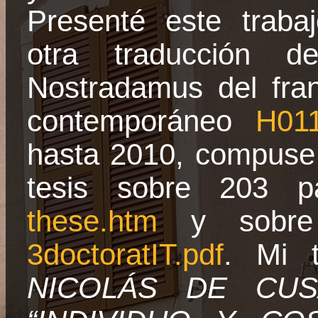
Presenté este traba
otra traducción 
Nostradamus del fra
contemporáneo
H01
hasta 2010, compuse 
tesis sobre 203 p
these.htm
y sobre 
3doctoratIT.pdf
. Mi t
NICOLÁS DE CUS