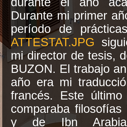
durante el año aca
Durante mi primer añ
período de práctica
ATTESTAT.JPG
sigui
mi director de tesis, 
BUZON. El trabajo an
año era mi traducció
francés. Este último
comparaba filosofía
y de Ibn Arab