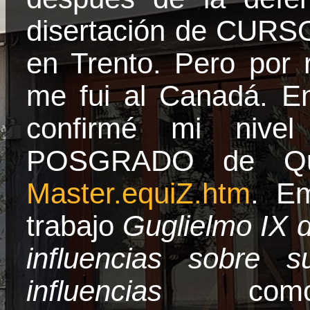
disertación de CU
en Trento. Pero por
me fui al Canadá. E
confirmé mi niv
POSGRADO de Queb
Master.equiZ.htm
. Em
trabajo
Guglielmo IX
influencias sobre
influencias
com