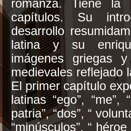
romanza. Tiene la i
capítulos. Su intr
desarrollo resumidame
latina y su enriqu
imágenes griegas y
medievales reflejado l
El primer capítulo ex
latinas “ego”, “me”,
patria”, “dos”, “ volunt
“minúsculos”, “ héroe ”