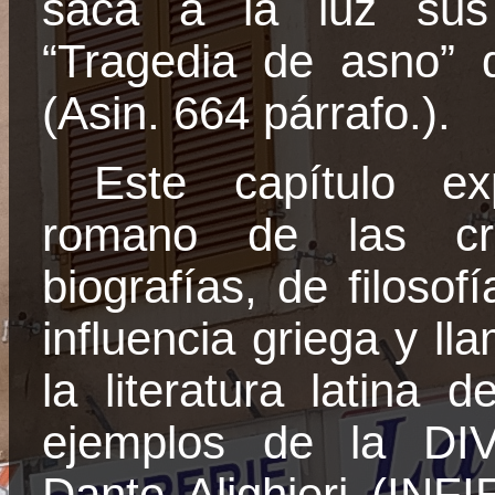
saca a la luz sus 
“Tragedia de asno” 
(
Asin
. 664 párrafo.).
Este capítulo exp
romano de las cro
biografías, de filosof
influencia griega y ll
la literatura latina 
ejemplos de
la DI
Dante Alighieri (IN