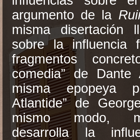
influencias sobre 
argumento de
la
Rui
misma disertación l
sobre la influencia 
fragmentos concre
comedia” de Dante A
misma epopeya po
Atlantide
” de
Georg
mismo modo, mi 
desarrolla la infl