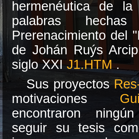
hermenéutica de
la
palabras hecha
Prerenacimiento
del "
de
Johán
Ruýs
Arcip
siglo XXI
J1.HTM
.
Sus proyectos
Res
motivaciones
Gu
encontraron ningún
seguir su tesis
com