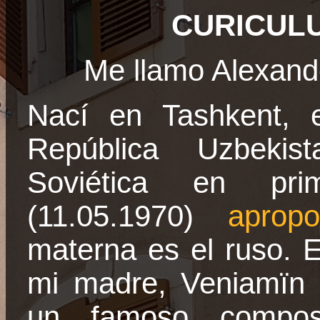
CURICULU
Me llamo Alexan
Nací en Tashkent, 
República Uzbekist
Soviética
en prim
(11.05.1970)
apropo
materna es el ruso. E
mi madre,
Veniamïn
un famoso compos