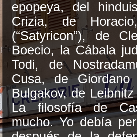
epopeya, del hindui
Crizia
, de Horacio,
(“
Satyricon
”), de Cl
Boecio,
la Cábala
jud
Todi, de Nostradam
Cusa, de Giordano 
Bulgakov
, de
Leibnitz
La filosofía de Ca
mucho. Yo debía pe
después de la defe