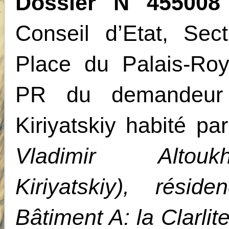
Dossier N 455008
Conseil d’Etat, Sec
Place du Palais-Ro
PR du demandeur d
Kiriyatskiy habité pa
Vladimir Altouk
Kiriyatskiy), résid
Bâtiment A: la Clarlit