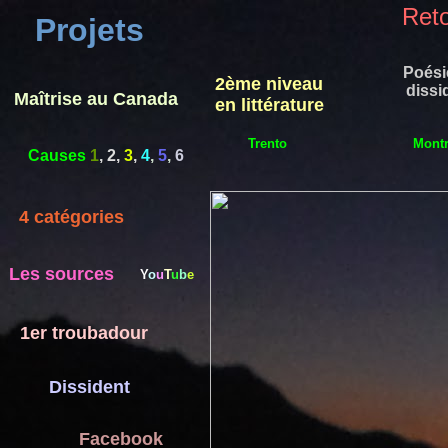
Ret
Projets
Poési
2ème niveau
dissi
Maîtrise au Canada
en littérature
Trento
Montr
Causes
1
,
2
,
3
,
4
,
5
,
6
4 catégories
Les sources
Y
o
u
T
u
b
e
1er troubadour
Dissident
Facebook