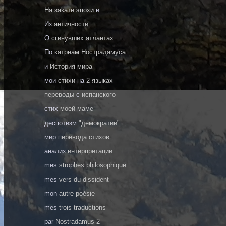
На закате эпохи
и
Из
античности
О
сгинувших атлантах
По
катрнам Нострадамуса
и
История мира
мои
стихи
на
2 языках
переводы
с
испанского
стих
моей маме
деспотизм
"демократии"
мир
перевода стихов
анализ
интерпретации
mes
strophes philosophique
mes
vers du dissident
mon
autre poésie
mes
trois traductions
par
Nostradamus 2