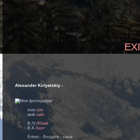
EX
Alexander Kiriyatskiy -
mon
site
мoй
сайт
B./V./
Khaèt
В.А.
Хаэт
Entrez
-
Входите
-
canal