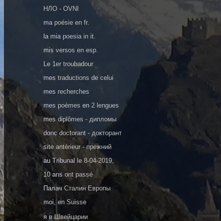
НЛО
-
OVNI
ma
poésie en fr.
la mia
poesia in it.
mis
versos en esp.
Le
1er troubadour
mes
traductions
de
celui
mes
recherches
mes
poèmes
en
2 lengues
mes
diplômes
-
дипломы
donc
doctorant
-
докторант
site
antérieur
-
прежний
au Tribunal
le 8-04-2019
,
10 ans
ont passé
Палач
Сталин Европы
moi, en
Suisse
я в
Швейцарии