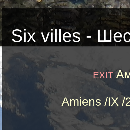
Six villes - Ш
Ам
EXIT
Amiens /IX 