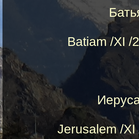
Бать
Batiam /XI 
Иеруса
Jerusalem /XI