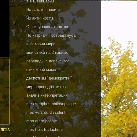
я в
Швейцарии
На закате эпохи
и
Из
античности
О
сгинувших атлантах
По
катрнам Нострадамуса
и
История мира
мои
стихи
на
2 языках
переводы
с
испанского
стих
моей маме
деспотизм
"демократии"
мир
перевода стихов
анализ
интерпретации
mes
strophes philosophique
mes
vers du dissident
mon
autre poésie
ttres
mes
trois traductions