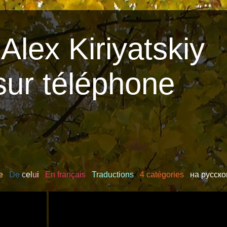
Alex Kiriyatskiy
sur téléphone
e
De
c
e
l
u
i
En français
Traductions
4 catégories
на русск