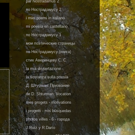
par
Nostradamus 2
по
Нострадамусу 2
i miei
poemi in italiano
mi
poesía en castellano
по
Нострадамусу 1
мои
поэтические страницы
по
Нострадамусу (книга)
стих
Аверинцеву С. С.
la mia
dissertazione
la
sostanza sulla poesia
Д. Штурман:
Призвание
de
D. Shturman: Vocation
mes
progets
-
motivations
i
progetti
-
mis búsquedas
photos
villes - 6 - города
J.Ruíz
y
R.Darío