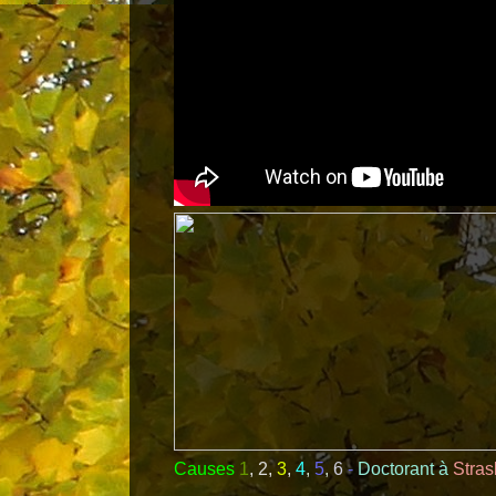
Causes
1
,
2
,
3
,
4
,
5
,
6
-
Doctorant à
Stras