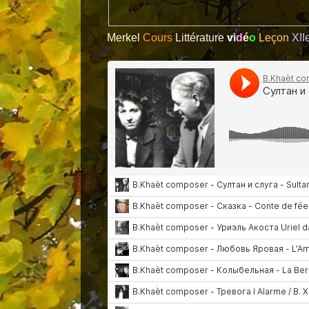
Merkel
Cours
Littérature
v
i
d
é
o
Leçon
XII