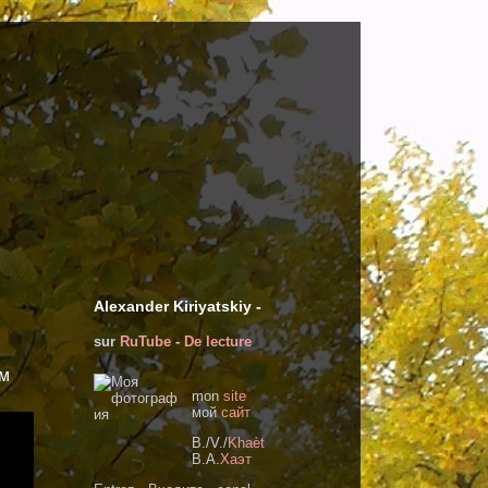
Alexander Kiriyatskiy -
sur
RuTube
-
De lecture
ом
mon
site
мoй
сайт
B./V./
Khaèt
В.А.
Хаэт