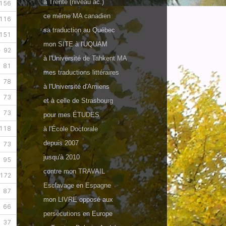
à
Trente
(
niveau
ac.)
ce même
MA canadien
sa
traduction
au Québec
mon
SITE
à
l'UQUAM
à l'Université
de Tahkent MA
mes
traductions littéraires
à l'Université d'
Amiens
et à celle de
Strasbourg
pour mes
ÉTUDES
à l'
École Doctorale
depuis
2007
jusqu'à
2010
contre
mon TRAVAIL
Esclavage
en
Espagne
mon
LIVRE
opposé aux
persécutions
en Europe