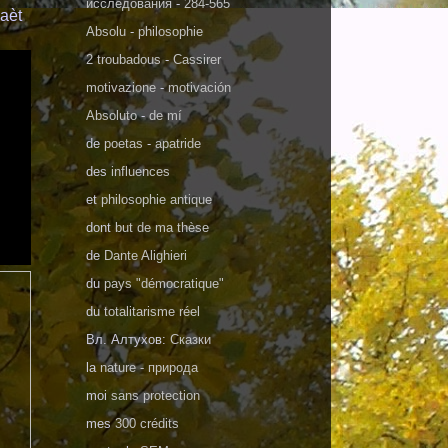
исследования
-
284-565
haèt
Absolu
-
philosophie
2 troubadous
-
Cassirer
motivazione
-
motivación
Absoluto
-
de mí
de
poetas
-
apatride
des
influences
et
philosophie antique
dont
but de ma thèse
de
Dante Alighieri
du
pays "démocratique"
du
totalitarisme réel
Вл. Алтухов:
Сказки
la
nature - природа
moi
sans protection
mes
300 crédits