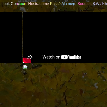
ebook
C
o
n
c
o
u
r
s
Nostradame
Passé
Ma mère
Sources
B./V./ K