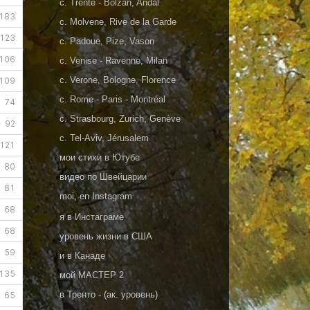
c.
Trente
-
Bolzan, Andal
c.
Molvene, Rive de la Garde
c.
Padoue, Pize, Vason
c.
Venise
-
Ravenne, Milan
c.
Verone, Bologne, Florence
c.
Rome
-
Paris
-
Montréal
c.
Strasbourg, Zurich, Genève
c.
Tel-Aviv, Jérusalem
мои
стихи в Ютубе
видео
по Швейцарии
moi, en
Instagram
я в
Инстаграме
уровень
жизни в США
и в
Канаде
мoй
МАСТЕР 2
в
Тренто
- (ак.
уровень
)