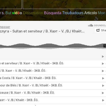
e s.
But
v
i
d
é
o
Dissertation
Búsqueda
Troubadours
Articolo
Mon 