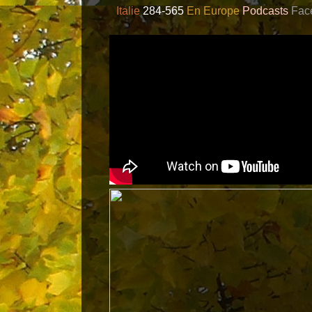
Italie
284-565
En Europe
Podcasts
Fac