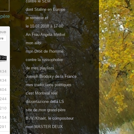
contre le
SEM
dont
Staline en Europe
père
je
remecie
et
le
10.07.2018 à 17 00
An
Frau Angela Merkel
mon
alibi
mon
Droit de l'homme
сontre
la russophobie
de
mes playlists
Joseph Brodsky
de la France
mes
traductions poétiques
c'est
Montréal réel
dissertazione
della LS
site de
mon grand-père
B./V./Khaèt
, le compositeur
mon
MASTER DEUX