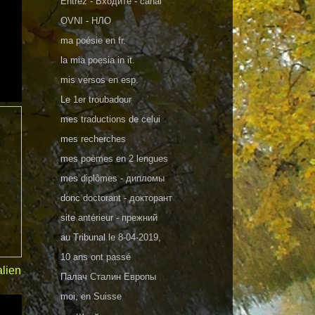
Entrez
-
Входите
-
canal
OVNI
-
НЛО
ma
poésie en fr.
la mia
poesia in it.
mis
versos en esp.
Le
1er troubadour
mes
traductions
de
celui
mes
recherches
mes
poèmes
en
2 lengues
mes
diplômes
-
дипломы
donc
doctorant
-
докторант
site
antérieur
-
прежний
au Tribunal
le 8-04-2019
,
10 ans
ont passé
lien
Палач
Сталин Европы
moi, en
Suisse