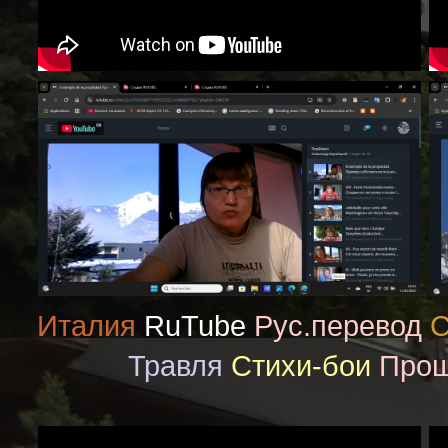
Италия
RuTube
Рус.перевод
С
Травля
Стихи-бои
Про