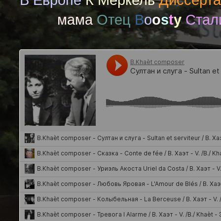
В Европе
К Меркель
Диссерт
мама
Отец
B
o
o
s
t
y
Стал