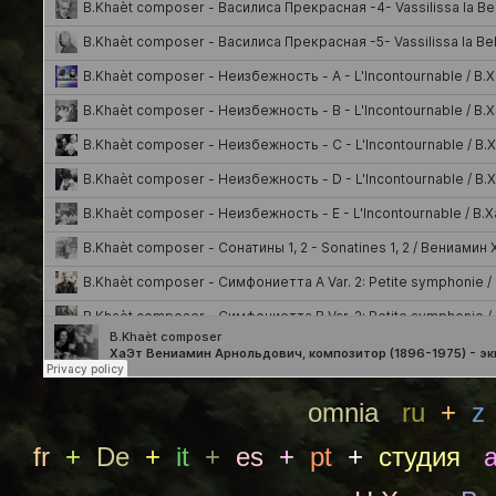
omnia
ru
+
z
fr
+
De
+
it
+
es
+
pt
+
студия