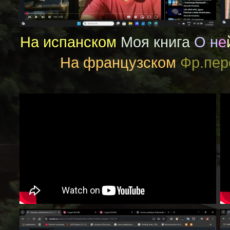
На испанском
Моя книга
О
н
е
На французском
Фр.пер