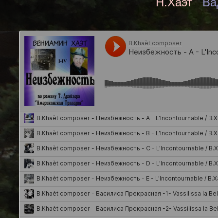
Н.Хаэт
Ва