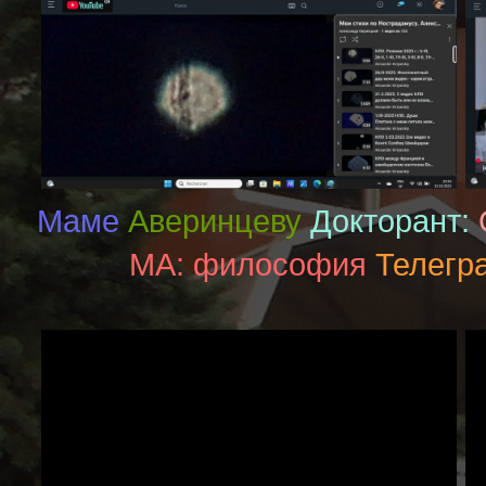
Маме
Аверинцеву
Докторант:
MA: философия
Телегр