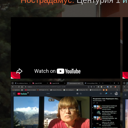
Нострадамус:
Центурия 1
и