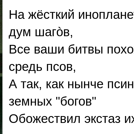
На жёсткий иноплане
дум шагòв,
Все ваши битвы похо
средь псов,
А так, как нынче пси
земных "богов"
Обожествил экстаз их