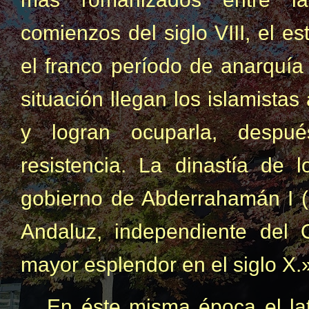
comienzos del siglo VIII, el e
el franco período de anarquía
situación llegan los islamistas
y logran ocuparla, despu
resistencia. La dinastía de 
gobierno de Abderrahamán I (7
Andaluz, independiente del 
mayor esplendor en el siglo X.
En éste misma época el la