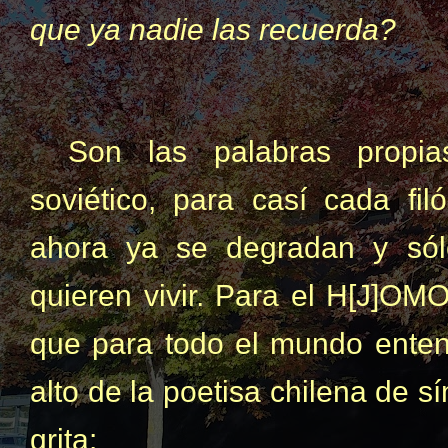
que ya nadie las recuerda?
Son las palabras propi
soviético, para casí cada fi
ahora ya se degradan y só
quieren vivir. Para el H[J]O
que para todo el mundo entend
alto de la poetisa chilena de s
grita: