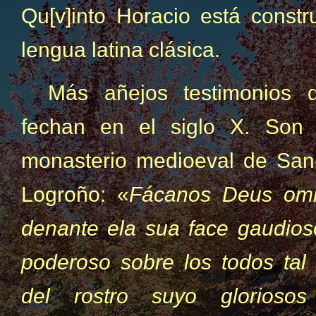
Qu[v]into Horacio está constr
lengua latina clásica.
Más añejos testimonios d
fechan en el siglo X. Son 
monasterio medioeval de San-
Logroño: «
Fácanos Deus omni
denante ela sua face gaudio
poderoso sobre los todos tal 
del rostro suyo glorioso