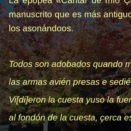
La epopea «Cantar de mío Çi
manuscrito que es más antiguo
los asonándoos.
Todos son adobados quando mí
las armas avién presas e sedié
Vi[di]eron la cuesta yuso la fue
al fondón de la cuesta, çerca e