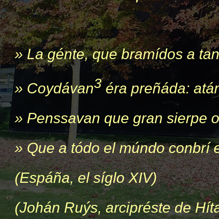
» La génte, que bramídos a ta
3
» Coydávan
éra preñáda: atán
» Penssavan que gran sierpe o 
» Que a tódo el múndo conbrí e 
(Espáña, el síglo XIV)
(Johán Ruýs, arcipréste de Hít