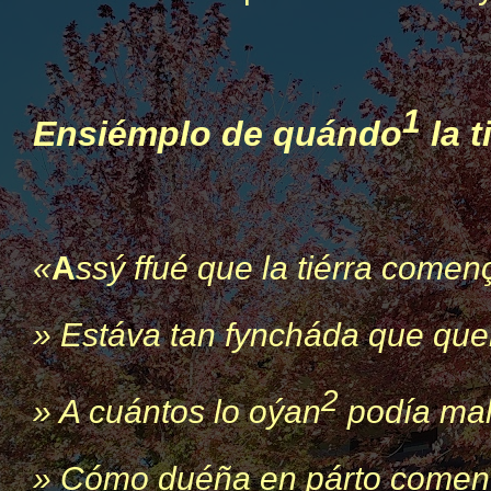
1
Ensiémplo de quándo
la t
«
A
ssý ffué que la tiérra comen
» Estáva tan fyncháda que quer
2
» A cuántos lo oýan
podía mal
» Cómo duéña en párto començ