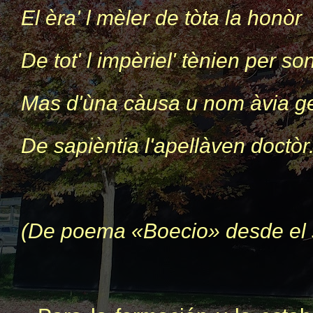
El èra' l mèler de tòta la honòr
De tot' l impèriel' tènien per so
Mas d'ùna càusa u nom àvia g
De sapièntia l'apellàven doctòr
(De poema «Boecio» desde el s