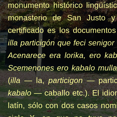
monumento histórico lingüísti
monasterio de San Justo y 
certificado es los documentos 
illa particigón que feci seni
Acenarece era lorika, ero ka
Scemenones ero kabalo mulla, 
(
illa
— la,
particigon
— parti
kabalo
— caballo etc.). El idi
latín, sólo con dos casos nomi