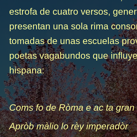
estrofa de cuatro versos, gene
presentan una sola rima conso
tomadas de unas escuelas prov
poetas vagabundos que influye
hispana:
Coms fo de Ròma e ac ta gran 
Apròb màlio lo rèy imperadòr