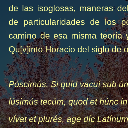
de las isoglosas, maneras de
de particularidades de los p
camino de esa misma teoría y
Qu[v]into Horacio del siglo de 
Póscimús. Si quíd vacuí sub ú
lúsimús tecúm, quod et húnc i
vívat et plurés, age díc Latínu