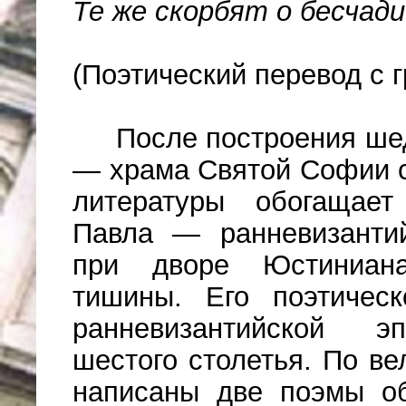
Те же скорбят о бесчадии
(Поэтический перевод с 
После построения ше
— храма Святой Софии 
литературы обогащает
Павла — ранневизантий
при дворе Юстиниана
тишины. Его поэтичес
ранневизантийской эп
шестого столетья. По в
написаны две поэмы об