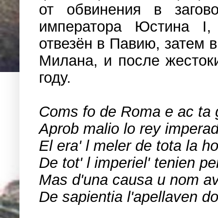
от обвинения в загов
императора Юстина I,
отвезён в Павию, затем 
Милана, и после жесток
году.
Coms fo de Rоma e аc ta g
Aprоb mаlio lo rеy impera
El еra' l mеler de tоta la h
De tot' l impеriel' tеnien p
Mas d'una cаusa u nom аv
De sapiеntia l'apellаven do