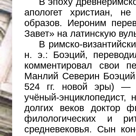
В эпоху древнеримско
апологет христиан, не
образов. Иероним пере
Завет» на латинскую вуль
В римско-византийски
н. э.: Боэций, перевод
комментировал свои пе
Манлий Северин Боэций 
524 гг. новой эры) — 
учёный-энциклопедист, 
долгих веков доктор ф
филологических и рит
средневековья. Сын кон