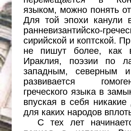
языком, можно понять от
Для той эпохи канули 
ранневизантийско-г
сирийской и коптской. П
не пишут более, как 
Ираклия, поэзии по ла
западным, северным и
развивается гомоге
греческого языка в замы
впуская в себя никакие
для каких народов вплоть 
С тех лет начинает