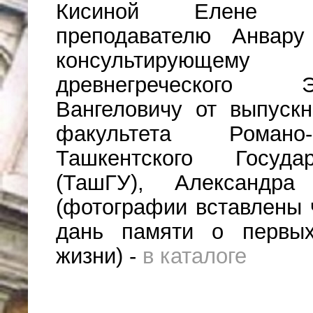
Кисиной Елене Гео
преподавателю Анвару
консультирующе
древнегреческого 
Вангеловичу от выпуск
факультета Романо-
Ташкентского Государ
(ТашГУ), Александра
(фотографии вставлены ч
дань памяти о первых
жизни) -
в каталоге