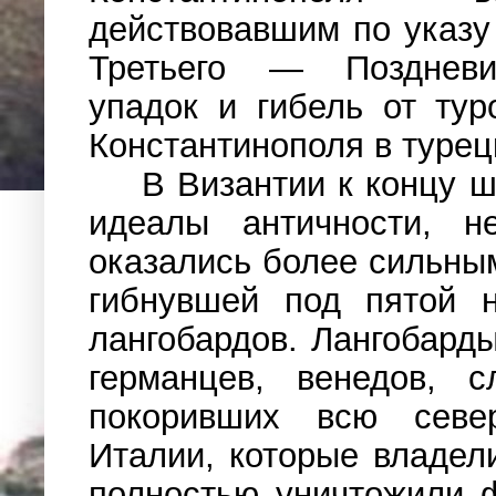
действовавшим по указу
Третьего — Поздневиз
упадок и гибель от ту
Константинополя в турец
В Византии к концу ш
идеалы античности, не
оказались более сильны
гибнувшей под пятой 
лангобардов. Лангобард
германцев, венедов, с
покоривших всю север
Италии, которые владел
полностью уничтожили 