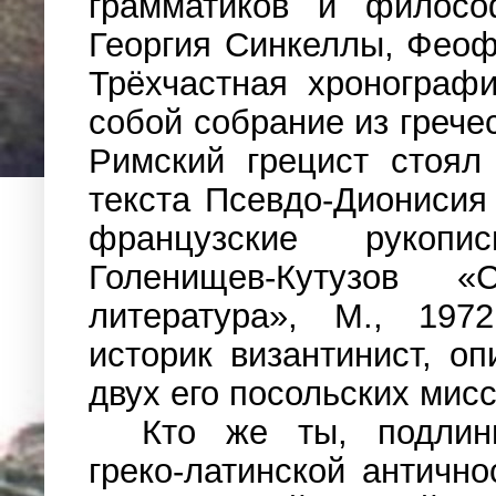
грамматиков и филосо
Георгия Синкеллы, Феоф
Трёхчастная хронограф
собой собрание из гречес
Римский грецист стоял
текста Псевдо-Дионисия
французские рукопис
Голенищев-Кутузов «С
литература», М., 1972
историк византинист, о
двух его посольских мис
Кто же ты, подлин
греко-латинской античн