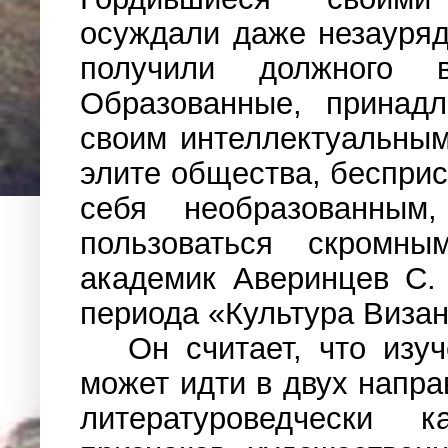
осуждали даже незауряд
получили должного в
Образованные, принад
своим интеллектуальны
элите общества, беспри
себя необразованным
пользоваться скромн
академик Аверинцев С. 
периода «Культура Визант
Он считает, что изу
может идти в двух напра
литературоведчески 