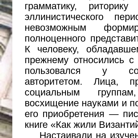
грамматику, риторик
эллинистического пер
невозможным форми
полноценного представи
К человеку, обладавше
прежнему относились с
пользовался у сов
авторитетом. Лица, 
социальным группам
восхищение науками и п
его приобретения — пис
книге «Как жили Византи
Настаивали на изуче