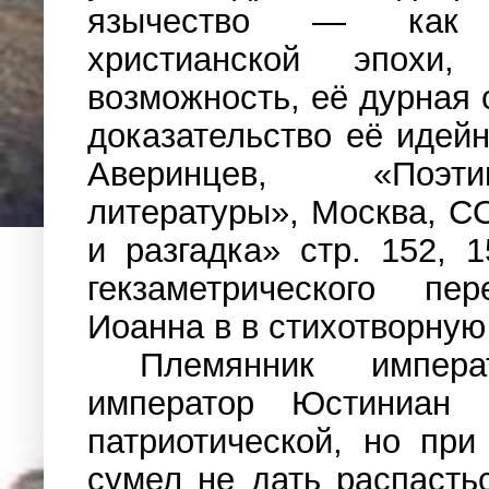
язычество — как «
христианской эпохи,
возможность, её дурная 
доказательство её идейн
Аверинцев, «Поэти
литературы», Москва, C
и разгадка» стр. 152, 
гекзаметрического пе
Иоанна в в стихотворную
Племянник импер
император Юстиниан в
патриотической, но пр
сумел не дать распасть