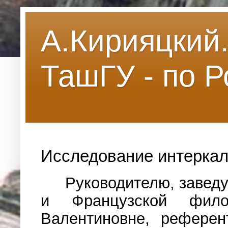
А.Кирияцкий
ТашГУ - по 
Исследование интерка
Руководителю, завед
и Французской фило
Валентиновне, референ