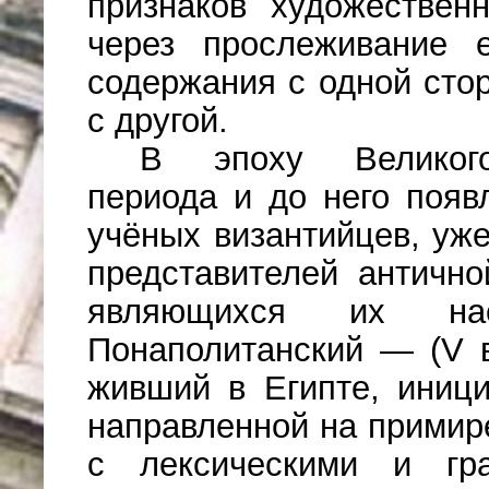
признаков художествен
через прослеживание 
содержания с одной сто
с другой.
В эпоху Великого
периода и до него появ
учёных византийцев, уж
представителей антично
являющихся их на
Понаполитанский — (V в
живший в Египте, иниц
направленной на примир
с лексическими и грам