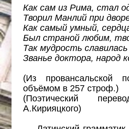
Как сам из Рима, стал о
Творил Манлий при дворе
Как самый умный, сердца
Был страной любим, тв
Так мудрость славилась
Званье доктора, народ к
(Из провансальской 
объёмом в 257 строф.)
(Поэтический перев
А.Кирияцкого)
Латинский грамматик