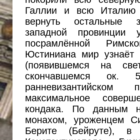
Галлии и всю Италию 
вернуть остальные з
западной провинции 
посрамлённой Римс
Юстиниана мир узнаёт
(появившемся на с
скончавшемся ок. 
ранневизантийском
максимальное соверш
кондака. По данным н
монахом, уроженцем Си
Берите (Бейруте), в