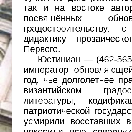
так и на востоке авто
посвящённых обн
градостроительству,
дидактику прозаическо
Первого.
Юстиниан — (462-565
император обновляющей
год, чьё долголетнее п
византийском градос
литературы, кодифик
патриотической государ
усмирили восставших в
покорили всю северную