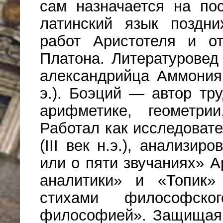
сам назначается на по
латинский язык поздн
работ Аристотеля и от
Платона. Литературовед
александрийца Аммония 
э.). Боэций — aвтор тр
арифметике, геометри
Работал как исследоват
(III век н.э.), анализир
или о пяти звучаниях» А
аналитики» и «Топик»
стихами философско
философией». Защищая 