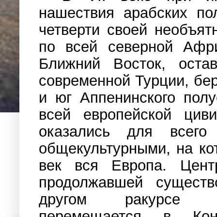
нашествия арабских по
четверти своей необъят
по всей северной Афри
Ближний Восток, оста
современной Турции, бе
и юг Аппенинского пол
всей европейской циви
оказались для всего 
общекультурными, на ко
век вся Европа. Центр
продолжавшей существ
другом ракурсе В
перемещается в Конс