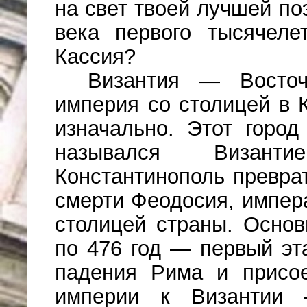
на свет твоей лучшей по
века первого тысячеле
Кассия?
Византия — Восточн
империя со столицей в 
изначально. Этот горо
назывался Визант
Константинополь превра
смерти Феодосия, импера
столицей страны. Основ
по 476 год — первый эта
падения Рима и присо
империи к Византии —