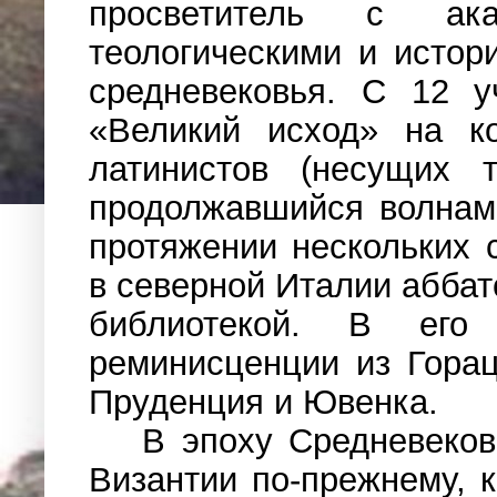
просветитель с ака
теологическими и истор
средневековья. С 12 у
«Великий исход» на ко
латинистов (несущих т
продолжавшийся волнам
протяжении нескольких 
в северной Италии абба
библиотекой. В его 
реминисценции из Гора
Пруденция и Ювенка.
В эпоху Средневековь
Византии по-прежнему, к