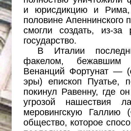
и юрисдикцию и Рима,
половине Апеннинского п
смогли создать, из-за
государство.
В Италии последн
факелом, бежавшим 
Венанций Фортунат — (о
эры) епископ Пуатье, п
покинул Равенну, где о
угрозой нашествия л
меровингскую Галлию 
общество, которое спосо