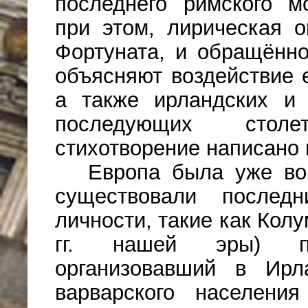
последнего римского м
при этом, лирическая 
Фортуната, и обращённо
объ­яс­няют воздействие
а также ирландских и 
последующих стол
стихотворение написано в
Европа была уже во
существовали последн
личности, такие как Кол
гг. нашей эры) поэ
организовавший в Ирл
варварского населения