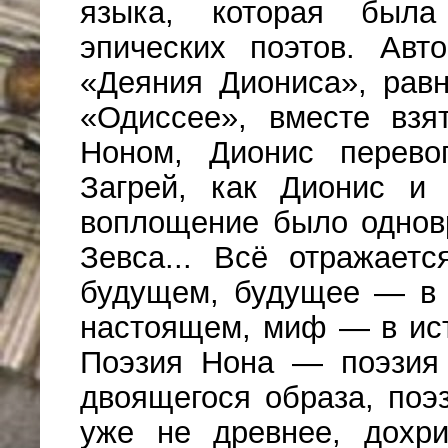
языка, которая был
эпических поэтов. Авт
«Деяния Диониса», рав
«Одиссее», вместе взя
Ноном, Дионис перев
Загрей, как Дионис и 
воплощение было однов
Зевса... Всё отражает
будущем, будущее — в 
настоящем, миф — в ист
Поэзия Нона — поэзия 
двоящегося образа, поэз
уже не древнее, дохри