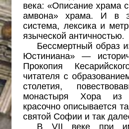
века: «Описание храма 
амвона» храма. И в э
система, лексика и мет
языческой античностью.
Бессмертный о­браз 
Юстиниана» — историч
Прокопия Кесарийског
читателя с образование
столетия, повествов
монастыря Хора из т
красочно описывается т
святой Софии и так дале
В VII веке при им