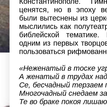
Константинополе. Ги
ценятся, но в эпоху в
были вытеснены из церк
мыслились как полутеат
библейской тематике.
одним из первых творцо
пользоваться рифмованн
«Неженатый в тоске уг
А женатый в трудах на
Се, бесчадный терзаем 
Многочадный снедаем з
Те во браке покоя лиша