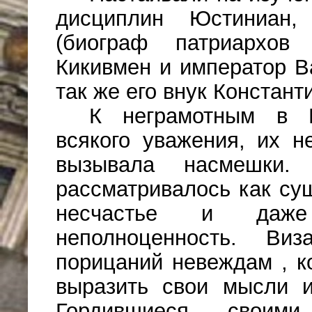
дисциплин Юстиниан,
(биограф патриархов
Кикивмен и император В
так же его внук Констан
К неграмотным в В
всякого уважения, их н
вызывала насмешки. 
рассматривалось как су
несчастье и даж
неполноценность. Виз
порицаний невеждам , к
выразить свои мысли и
Гордившиеся своими