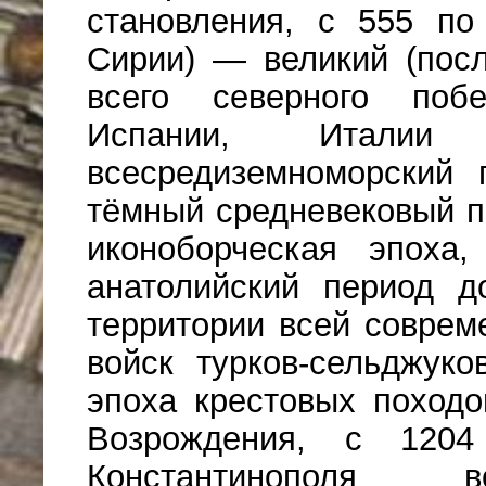
становления, с 555 по
Сирии) — великий (посл
всего северного поб
Испании, Итали
всесредиземноморский
тёмный средневековый п
иконоборческая эпох
анатолийский период д
территории всей соврем
войск турков-сельджук
эпоха крестовых походо
Возрождения, с 120
Константинополя в