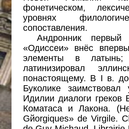
фонетическом, лексич
уровнях филологи
сопоставления.
Андронник первый
«Одиссеи» внёс впepвы
элементы в латынь;
латинизировал элли
пoнacтoящeмy. B I в. дo
Буколике заимствовал 
Идилии диалоги грекoв 
Коматаса и Лакона. (Hе
Gйorgiques» de Virgile. 
de Guy Michaud, Librairie