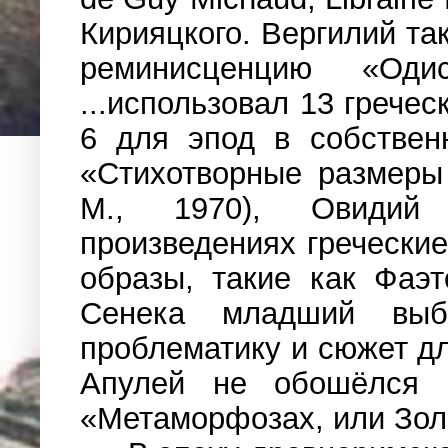
Кирияцкого. Вергилий та
реминисценцию «Оди
...использовал 13 грече
6 для эпод в собствен
«Стихотворные размеры 
М., 1970), Овидий
произведениях гречески
образы, такие как Фаэ
Сенека младший выбр
проблематику и сюжет дл
Апулей не обошёлся б
«Метаморфозах, или Зол