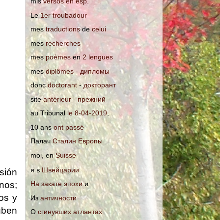
mis
versos en esp.
Le
1er troubadour
mes
traductions
de
celui
mes
recherches
mes
poèmes
en
2 lengues
mes
diplômes
-
дипломы
donc
doctorant
-
докторант
site
antérieur
-
прежний
au Tribunal
le 8-04-2019
,
10 ans
ont passé
Палач
Сталин Европы
moi, en
Suisse
я в
Швейцарии
sión
anos;
На закате эпохи
и
os y
Из
античности
suben
О
сгинувших атлантах