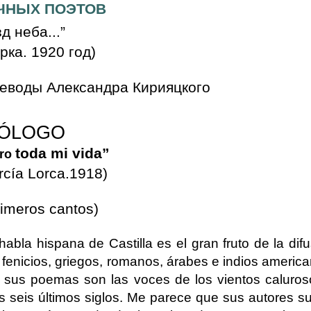
ЧНЫХ ПОЭТОВ
д неба...”
рка. 1920 год)
еводы Александра Кирияцкого
OGO
toda mi vida”
bro
rcía Lorca.1918)
rimeros cantos)
bla hispana de Castilla es el gran fruto de la difu
 fenicios, griegos, romanos, árabes e indios americ
e sus poemas son las voces de los vientos caluros
los seis últimos siglos. Me parece que sus autores 