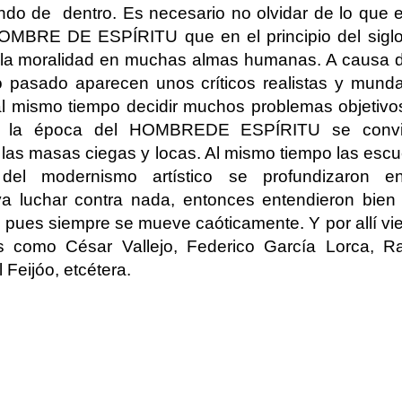
do de dentro. Es necesario no olvidar de lo que e
HOMBRE DE ESPÍRITU que en el principio del sigl
u y la moralidad en muchas almas humanas. A causa d
iglo pasado aparecen unos críticos realistas y mund
 al mismo tiempo decidir muchos problemas objetivo
ro la época del HOMBREDE ESPÍRITU se convi
 las masas ciegas y locas. Al mismo tiempo las escu
 del modernismo artístico se profundizaron e
ya luchar contra nada, entonces entendieron bien
a, pues siempre se mueve caóticamente. Y por allí v
s como César Vallejo, Federico García Lorca, Ra
Feijóo, etcétera.