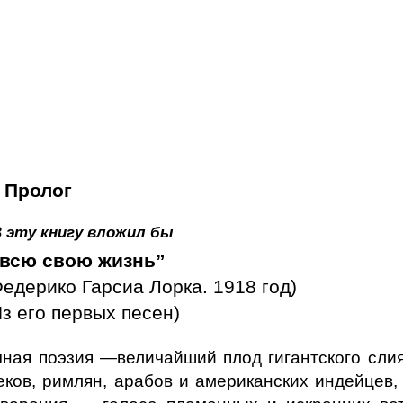
Пролог
В эту книгу вложил бы
 всю свою жизнь”
Федерико Гарсиа Лорка. 1918 год)
Из его первых песен)
ная поэзия —величайший плод гигантского сли
реков, римлян, арабов и американских индейцев,