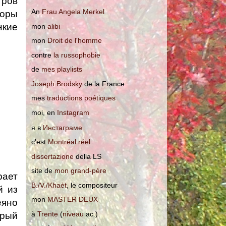
тров
An
Frau Angela Merkel
торы
нкие
mon
alibi
mon
Droit de l'homme
сontre
la russophobie
de
mes playlists
Joseph Brodsky
de la France
mes
traductions poétiques
moi, en
Instagram
я в
Инстаграме
c'est
Montréal réel
dissertazione
della LS
site de
mon grand-père
рает
B./V./Khaèt
, le compositeur
й из
mon
MASTER DEUX
еяно
à
Trente
(
niveau
ac.)
орый