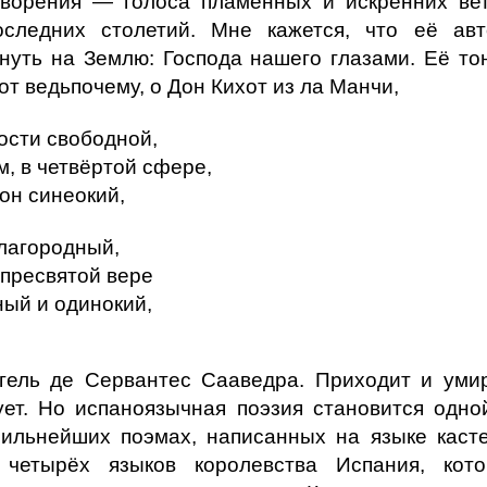
отворения — голоса пламенных и искренних ве
оследних столетий. Мне кажется, что её ав
януть на Землю: Господа нашего глазами. Её то
т ведьпочему, о Дон Кихот из ла Манчи,
ости свободной,
, в четвёртой сфере,
он синеокий,
благородный,
 пресвятой вере
ый и одинокий,
гель де Сервантес Сааведра. Приходит и уми
ует. Но испаноязычная поэзия становится одно
ильнейших поэмах, написанных на языке каст
четырёх языков королевства Испания, кот