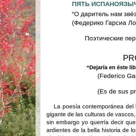
ПЯТЬ ИСПАНОЯЗЫ
“О даритель нам звёз
(Федерико Гарсиа Ло
Поэтические пер
PRÓL
“Dejaría en éste li
(Federico Ga
(Es de sus p
La poesía contemporánea del ha
gigante de las culturas de vascos,
sin embargo yo querría decir qu
ardientes de la bella historia de 