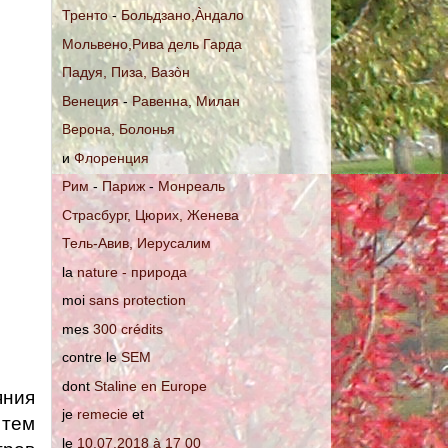
Тренто
-
Больдзано,Àндало
Мольвено,Рива дель Гарда
Падуя, Пиза, Вазòн
Венеция
-
Равенна, Mилан
Верона, Болонья
и
Флоренция
Рим
-
Париж
-
Монреаль
Страсбург, Цюрих, Женева
Тель-Авив, Иерусалим
la
nature - природа
moi
sans protection
mes
300 crédits
contre le
SEM
dont
Staline en Europe
яния
je
remecie
et
 тем
le
10.07.2018 à 17 00