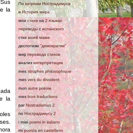
 Sus
По
катрнам Нострадамуса
 de
la
и
История мира
мои
стихи
на
2 языках
переводы
с
испанского
стих
моей маме
деспотизм
"демократии"
мир
перевода стихов
анализ
интерпретации
mes
strophes philosophique
mes
vers du dissident
mon
autre poésie
cada
mes
trois traductions
e la
par
Nostradamus 2
ñoles
по
Нострадамусу 2
ses.
i miei
poemi in italiano
hora
mi
poesía en castellano