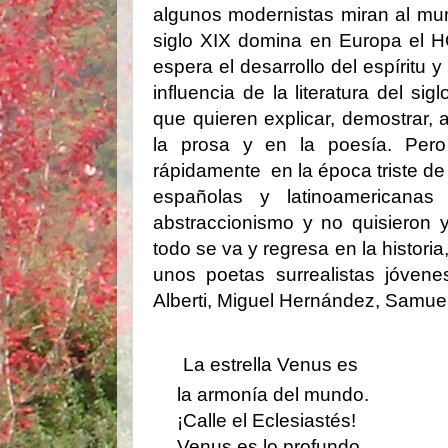
algunos modernistas miran al mun
siglo XIX domina en Europa el 
espera el desarrollo del espírit
influencia de la literatura del s
que quieren explicar, demostrar,
la prosa y en la poesía. Pe
rápidamente en la época triste de
españolas y latinoamericanas
abstraccionismo y no quisieron 
todo se va y regresa en la histori
unos poetas surrealistas jóvene
Alberti, Miguel Hernández, Samuel 
La estrella Venus es
la armonía del mundo.
¡Calle el Eclesiastés!
Venus es lo profundo