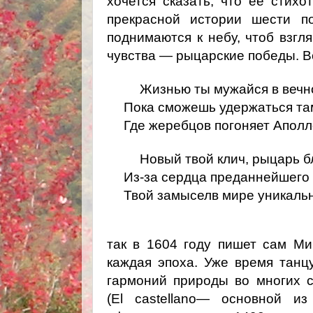
хочется сказать, что её стих
прекрасной истории шести п
поднимаются к небу, чтоб взгл
чувства — рыцарские победы. Во
Жизнью ты мужайся в вечн
Пока сможешь удержаться там
Где жеребцов погоняет Аполл
Новый твой клич, рыцарь 
Из-за сердца преданнейшего
Твой замыселв мире уникальн
так в 1604 году пишет сам Ми
каждая эпоха. Уже время танц
гармоний природы во многих с
(
El
castellano
— основной из 