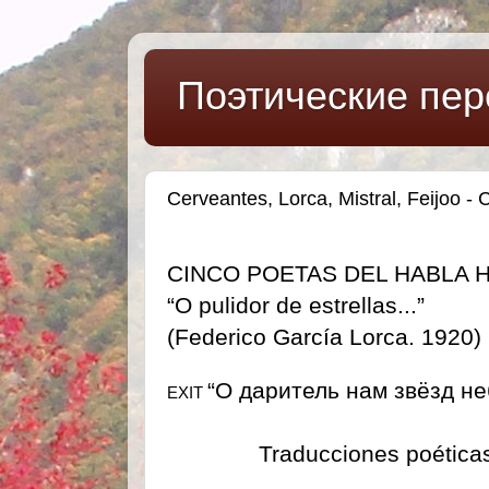
Поэтические пер
Cerveantes, Lorca, Mistral, Feijoo
CINCO POETAS DEL HABLA 
“O pulidor de estrellas...”
(Federico García Lorca. 1920)
“О даритель нам звёзд неб
EXIT
Traducciones poéticas