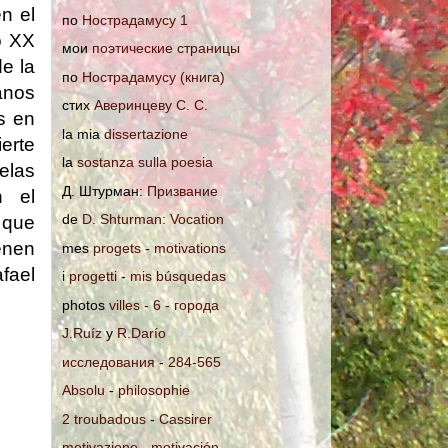
n el
по
Нострадамусу 1
o XX
мои
поэтические страницы
e la
по
Нострадамусу (книга)
anos
стих
Аверинцеву С. С.
s en
la mia
dissertazione
erte
la
sostanza sulla poesia
elas
Д. Штурман:
Призвание
n el
de
D. Shturman: Vocation
 que
ienen
mes
progets
-
motivations
fael
i
progetti
-
mis búsquedas
photos
villes - 6 - города
J.Ruíz
y
R.Darío
исследования
-
284-565
Absolu
-
philosophie
2 troubadous
-
Cassirer
motivazione
-
motivación