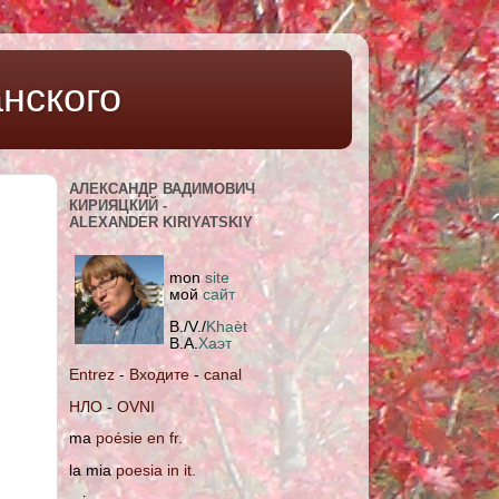
нского
АЛЕКСАНДР ВАДИМОВИЧ
КИРИЯЦКИЙ -
ALEXANDER KIRIYATSKIY
mon
site
мoй
сайт
B./V./
Khaèt
В.А.
Хаэт
Entrez
-
Входите
-
canal
НЛО
-
OVNI
ma
poésie en fr.
la mia
poesia in it.