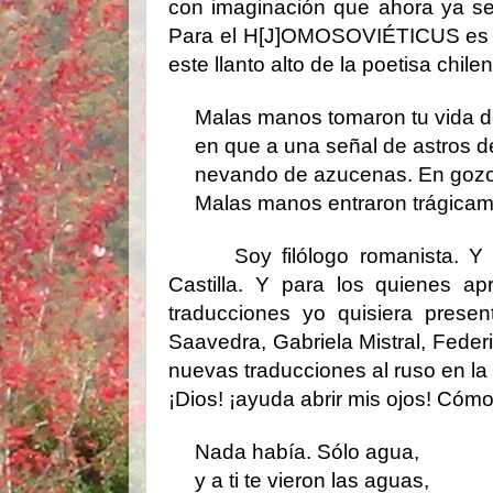
con imaginación que ahora ya se
Para el H[J]OMOSOVIÉTICUS es má
este llanto alto de la poetisa chil
Malas manos tomaron tu vida de
en que a una señal de astros de
nevando de azucenas. En gozo 
Malas manos entraron trágicam
Soy filólogo romanista. 
Castilla. Y para los quienes ap
traducciones yo quisiera prese
Saavedra, Gabriela Mistral, Feder
nuevas traducciones al ruso en la
¡Dios! ¡ayuda abrir mis ojos! Cómo 
Nada había. Sólo agua,
y a ti te vieron las aguas,