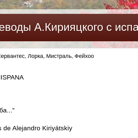
еводы А.Кирияцкого с испа
 - Сервантес, Лорка, Мистраль, Фейхоо
HISPANA
а...”
 de Alejandro Kiriyátskiy