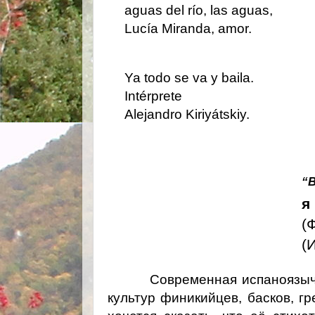
aguas del río, las aguas,
Lucía Miranda, amor.
Ya todo se va y baila.
Intérprete
Alejandro Kiriyátskiy.
“
я
(
(
Современная испаноязыч
культур финикийцев, басков, г