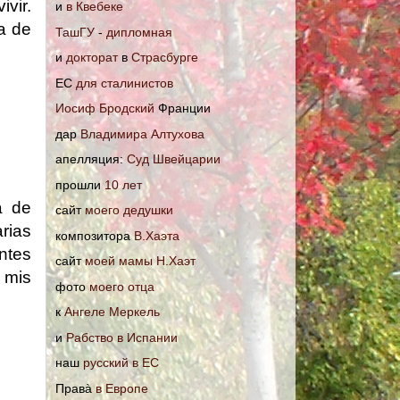
vir.
и
в Квебеке
a de
ТашГУ
-
дипломная
и
докторат
в
Страсбурге
EC
для сталинистов
Иосиф Бродский
Франции
дар
Владимира Алтухова
апелляция:
Cуд Швейцарии
прошли
10 лет
a de
cайт
моего дедушки
rias
композитора
В.Хаэта
ntes
cайт
моей мамы Н.Хаэт
 mis
фото
моего отца
к
Ангеле Меркель
и
Рабство в Испании
наш
русский в ЕС
Правà
в Европе