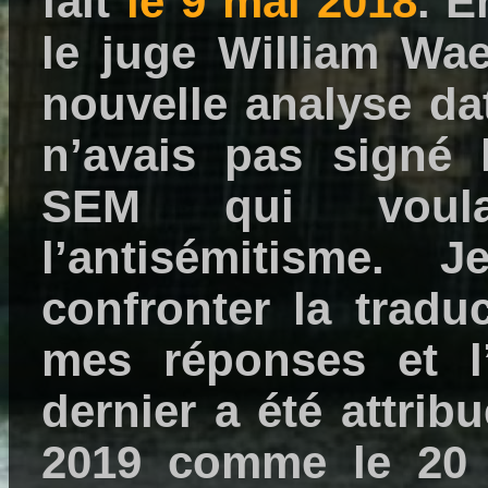
fait
le 9 mai 2018
. E
le juge William Wa
nouvelle analyse dat
n’avais pas signé
SEM qui voulaie
l’antisémitisme.
confronter la tradu
mes réponses et l’
dernier a été attrib
2019 comme le 20 f