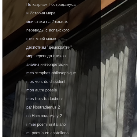
По
катрнам Нострадамуса
и
История мира
мои
стихи
на
2 языках
переводы
с
испанского
стих
моей маме
деспотизм
"демократии"
мир
перевода стихов
анализ
интерпретации
mes
strophes philosophique
mes
vers du dissident
mon
autre poésie
mes
trois traductions
par
Nostradamus 2
по
Нострадамусу 2
i miei
poemi in italiano
mi
poesía en castellano