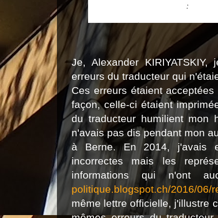
Je, Alexander KIRIYATSKIY, j
erreurs du traducteur qui n'étai
Ces erreurs étaient acceptées
façon, celle-ci étaient imprim
du traducteur humilient mon h
n'avais pas dis pendant mon 
à Berne. En 2014, j'avais 
incorrectes mais les repré
informations qui n'ont 
politique.blogspot.ch/2016/06/r
même lettre officielle, j'illust
mêmes erreurs du traducteur,