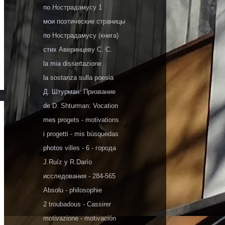
по
Нострадамусу 1
мои
поэтические страницы
по
Нострадамусу (книга)
стих
Аверинцеву С. С.
la mia
dissertazione
la
sostanza sulla poesia
Д. Штурман:
Призвание
de
D. Shturman: Vocation
mes
progets
-
motivations
i
progetti
-
mis búsquedas
photos
villes - 6 - города
J.Ruíz
y
R.Darío
исследования
-
284-565
Absolu
-
philosophie
2 troubadous
-
Cassirer
motivazione
-
motivación