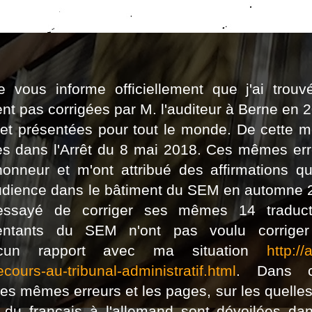
e vous informe officiellement que j'ai trouv
ent pas corrigées par M. l'auditeur à Berne en 
 et présentées pour tout le monde. De cette 
ées dans l'Arrêt du 8 mai 2018. Ces mêmes er
onneur et m'ont attribué des affirmations qu
audience dans le bâtiment du SEM en automne 
essayé de corriger ses mêmes 14 traduct
sentants du SEM n'ont pas voulu corriger
aucun rapport avec ma situation
http://
ecours-au-tribunal-administratif.html
. Dans c
re ces mêmes erreurs et les pages, sur les quelle
 du français à l'allemand sont dévoilées dan