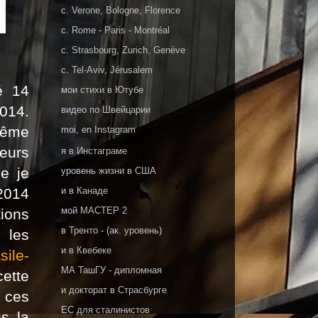
c.
Verone, Bologne, Florence
c.
Rome
-
Paris
-
Montréal
c.
Strasbourg, Zurich, Genève
c.
Tel-Aviv, Jérusalem
é 14
мои
стихи в Ютубе
2014.
видео
по Швейцарии
même
moi, en
Instagram
reurs
я в
Инстаграме
e je
уровень
жизни в США
2014
и в
Канаде
мoй
МАСТЕР 2
ions
в
Тренто
- (ак.
уровень
)
 les
и
в Квебеке
asile-
МА ТашГУ
-
дипломная
ette
и
докторат
в
Страсбурге
s ces
EC
для сталинистов
s la