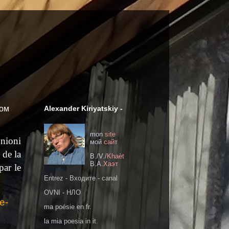
ком
Alexander Kiriyatskiy -
mon
site
nioni
мoй
сайт
 de la
B./V./
Khaèt
В.А.
Хаэт
par le
Entrez
-
Входите
-
canal
OVNI
-
НЛО
e-
ma
poésie en fr.
la mia
poesia in it.