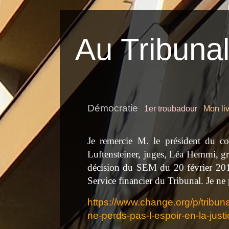
Au Tribunal 
Démocratie
1er troubadour
Mon li
Je remercie M. le président du c
Luftensteiner
, juges, Léa
Hemmi
, g
décision du SEM du 20 février 2015,
Service financier du Tribunal.
Je ne 
https://www.change.org/p/tribun
ne-perds-pas-l-espoir-en-la-just