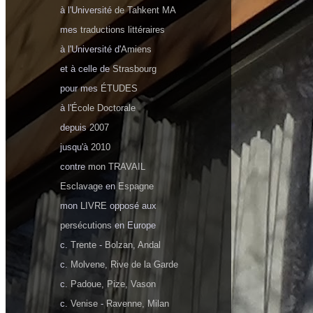
à l'Université
de Tahkent MA
mes
traductions littéraires
à l'Université d'
Amiens
et à celle de
Strasbourg
pour mes
ÉTUDES
à l'
École Doctorale
depuis
2007
jusqu'à
2010
contre
mon TRAVAIL
Esclavage
en
Espagne
mon
LIVRE
opposé aux
persécutions
en Europe
c.
Trente
-
Bolzan, Andal
c.
Molvene, Rive de la Garde
c.
Padoue, Pize, Vason
c.
Venise
-
Ravenne, Milan