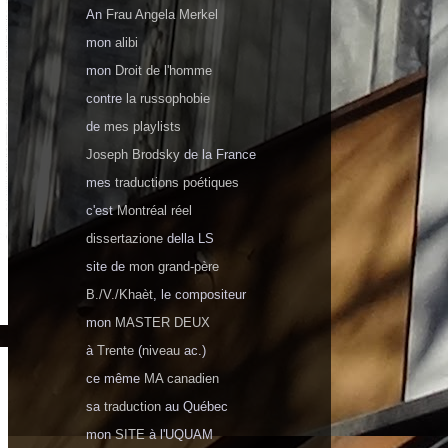
An
Frau Angela Merkel
mon
alibi
mon
Droit de l'homme
сontre
la russophobie
de
mes playlists
Joseph Brodsky
de la France
mes
traductions poétiques
c'est
Montréal réel
dissertazione
della LS
site de
mon grand-père
B./V./Khaèt
, le compositeur
mon
MASTER DEUX
à
Trente
(
niveau
ac.)
ce même
MA canadien
sa
traduction
au Québec
mon
SITE
à
l'UQUAM