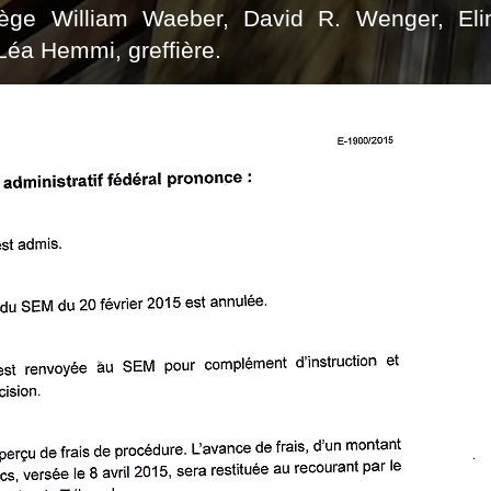
lège William
Waeber
, David R.
Wenger
, El
 Léa
Hemmi
, greffière.