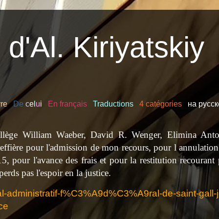
d'Al. Kiriyatskiy
vre
De
c
e
l
u
i
En français
Traductions
4 catégories
на русс
ollège William
Waeber
, David R.
Wenger
, Elimina Anto
reffière pour l'admission de mon recours, pour l annulation
 pour l'avance des frais et pour la restitution recourant 
perds pas l'espoir en la justice.
al-administratif-f%C3%A9d%C3%A9ral-de-saint-gall-j
ice