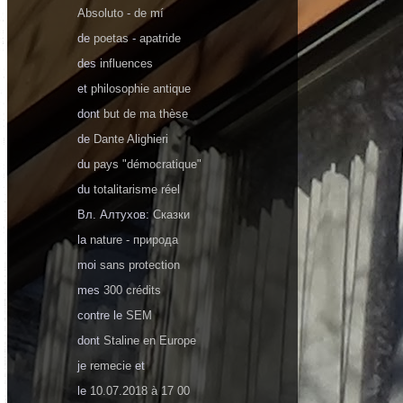
Absoluto
-
de mí
de
poetas
-
apatride
des
influences
et
philosophie antique
dont
but de ma thèse
de
Dante Alighieri
du
pays "démocratique"
du
totalitarisme réel
Вл. Алтухов:
Сказки
la
nature - природа
moi
sans protection
mes
300 crédits
contre le
SEM
dont
Staline en Europe
je
remecie
et
le
10.07.2018 à 17 00