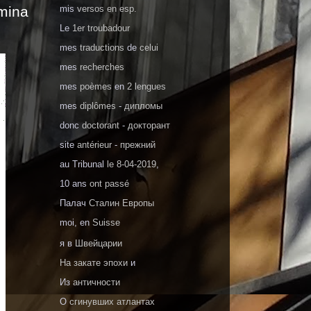
imina
mis
versos en esp.
Le
1er troubadour
mes
traductions
de
celui
mes
recherches
mes
poèmes
en
2 lengues
mes
diplômes
-
дипломы
donc
doctorant
-
докторант
site
antérieur
-
прежний
au Tribunal
le 8-04-2019
,
10 ans
ont passé
Палач
Сталин Европы
moi, en
Suisse
я в
Швейцарии
На закате эпохи
и
Из
античности
О
сгинувших атлантах