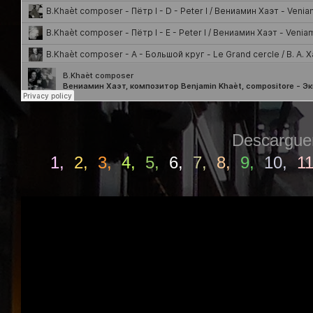
Descargu
1
,
2
,
3
,
4
,
5
,
6
,
7
,
8
,
9
,
10
,
1