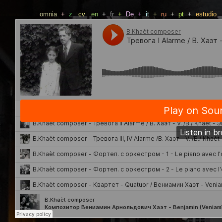
omnia
+
z
cv
en
+
fr
+
De
+
it
+
ru
+
pt
+
estudio