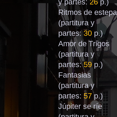
y partes:
26
p.)
Ritmos de estepa
(partitura y
partes:
30
p.)
Amor de Trigos
(partitura y
partes:
59
p.)
Fantasias
(partitura y
partes:
57
p.)
Júpiter se ríe
(partitura y