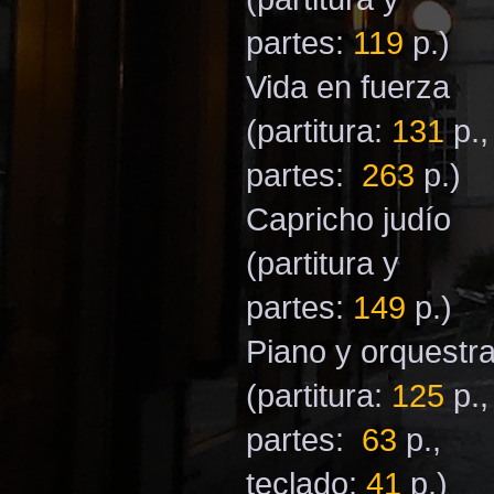
partes:
119
p.)
Vida en fuerza
(partitura:
131
p.,
partes:
263
p.)
Capricho judío
(partitura y
partes:
149
p.)
Piano y orquestr
(partitura:
125
p.,
partes:
63
p.,
teclado:
41
p.)