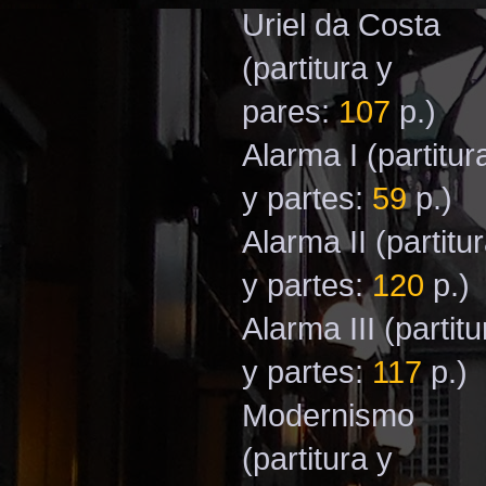
Uriel da Costa
(partitura y
pares:
107
p.)
Alarma I
(partitur
y partes:
59
p.)
Alarma II
(partitu
y partes:
120
p.)
Alarma III
(partitu
y partes:
117
p.)
Modernismo
(partitura y