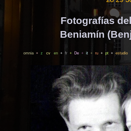
Fotografías de
Beniamín (Ben
omnia
+
z
cv
en
+
fr
+
De
+
it
+
ru
+
pt
+
estudio