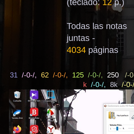
(teclado:
12
p.)
Todas las notas
juntas -
4034
páginas
31
/-0-/,
62
/-0-/,
125
/-0-/,
250
/-0
k
/-0-/,
8k
/-0-