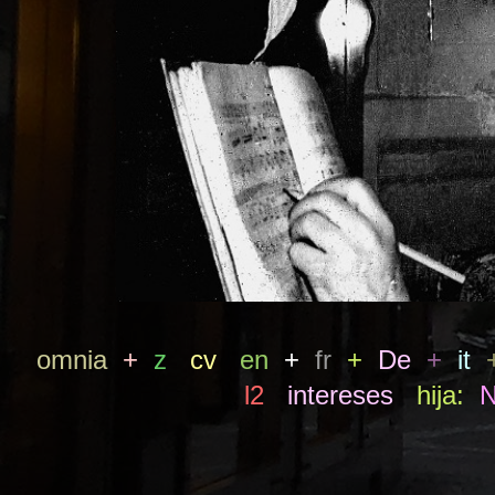
omnia
+
z
cv
en
+
fr
+
De
+
it
l2
intereses
hija:
N