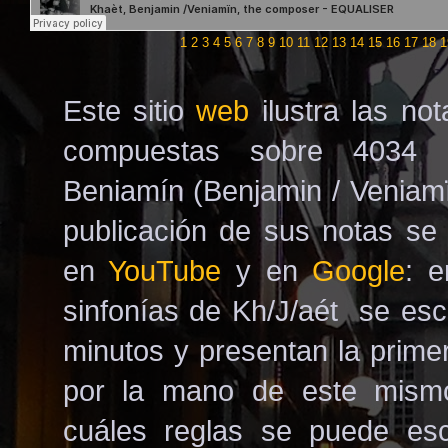
1
2
3
4
5
6
7
8
9
10
11
12
13
14
15
16
17
18
1
Este sitio
web
ilustra las no
compuestas sobre 4034 p
Beniamín (Benjamin / Veniamïn
publicación de sus notas s
en
YouTube
y en
Google
: 
sinfonías de Kh/J/aét se es
minutos y presentan la prime
por la mano de este mismo
cuáles reglas se puede es