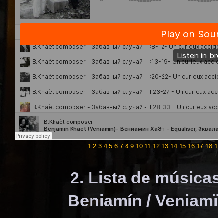
1
2
3
4
5
6
7
8
9
10
11
12
13
14
15
16
17
18
1
2. Lista de música
Beniamín / Veniamï