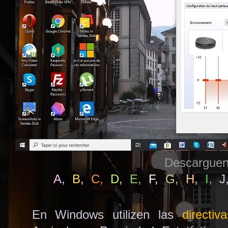
Descargue
A
,
B
,
C
,
D
,
E
,
F
,
G
,
H
,
I
,
J
En Windows utilizen las
directiv