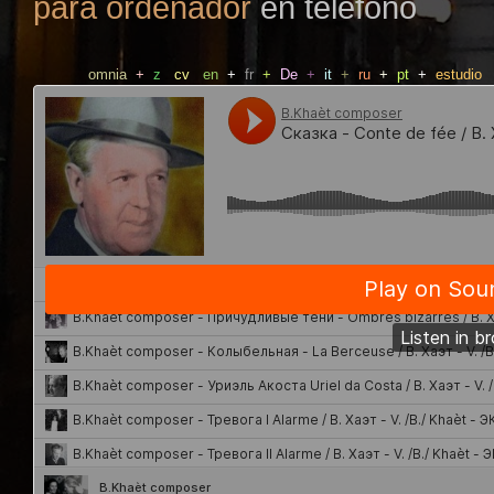
para ordenador
en teléfono
omnia
+
z
cv
en
+
fr
+
De
+
it
+
ru
+
pt
+
estudio