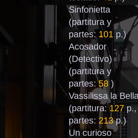
Sinfonietta
(partitura y
partes:
101
p.)
Acosador
(Detectivo)
(partitura y
partes:
58
)
Vassilissa la Bell
(partitura:
127
p.,
partes:
213
p.)
Un curioso