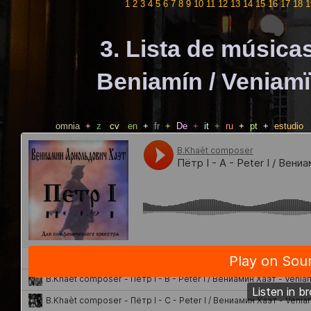
1
2
3
4
5
6
7
8
9
10
11
12
13
14
15
16
17
18
1
3. Lista de música
Beniamín / Veniamï
omnia
+
z
cv
en
+
fr
+
De
+
it
+
ru
+
pt
+
estudio