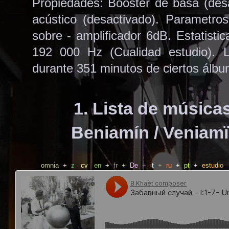
Propiedades: Booster de basa (desac
acústico (desactivado). Parametros
sobre - amplificador 6dB. Estatisti
192 000 Hz (Cualidad estudio).
durante 351 minutos de ciertos álb
1. Lista de música
Beniamín / Veniamï
omnia
+
z
cv
en
+
fr
+
De
+
it
+
ru
+
pt
+
estudio