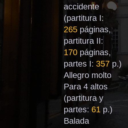
accidente
(partitura I:
265
páginas,
partitura II:
170
páginas,
partes I:
357
p.)
Allegro molto
Para 4 altos
(partitura y
partes:
61
p.)
Balada