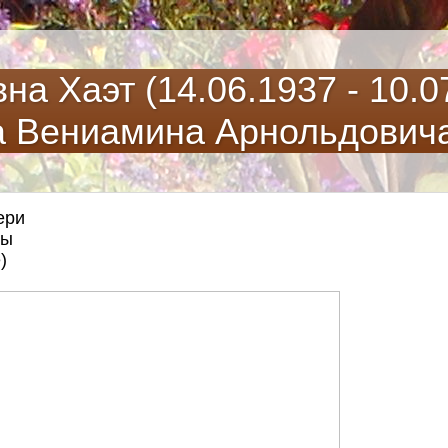
а Хаэт (14.06.1937 - 10.07
а Вениамина Арнольдович
ери
зы
)