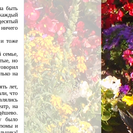
ла быть
 каждый
десятый
 ничего
 и тоже
 семье,
тые, но
говорил
лько на
ть лет,
ли, что
влялись
атр, на
дёшево.
му было
стюмы и
льчика!