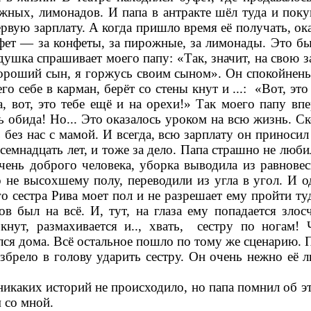
ных, лимонадов. И папа в антракте шёл туда и поку
ервую зарплату. А когда пришло время её получать, ок
фет — за конфеты, за пирожные, за лимонады. Это бы
душка спрашивает моего папу: «Так,
значит,
на свою з
хороший сын, я горжусь своим сыном». Он
спокойнень
го себе в карман, берёт со стены кнут и ...: «Вот, это
а, вот, это тебе ещё и на орехи!» Так моего папу впе
ь обида! Но... Это оказалось уроком на всю жизнь. Ск
 без нас с мамой. И всегда, всю зарплату он приносил
емнадцать лет, и тоже за дело. Папа страшно не любил
очень доброго человека, уборка выводила из равновес
о не высохшему полу, переводили из угла в угол. И 
о сестра Рива моет пол и не разрешает ему пройти туд
в был на всё. И, тут, на глаза ему попадается злос
 кнут, размахивается и.., хвать, сестру по ногам! 
лся дома. Всё остальное пошло по тому же сценарию. П
взбрело в голову ударить сестру. Он очень нежно её л
никаких историй не происходило, но папа помнил об э
м со мной.