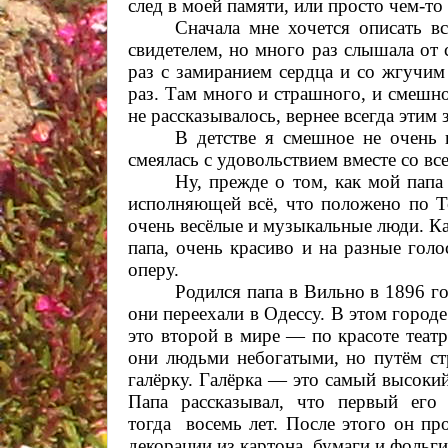
след в моей памяти, или просто чем-то
Сначала мне хочется описать вс
свидетелем, но много раз слышала от 
раз с замиранием сердца и со жгучим
раз. Там много и страшного, и смешног
не рассказывалось, вернее всегда этим 
В детстве я смешное не очень п
смеялась с удовольствием вместе со вс
Ну, прежде о том, как мой папа
исполняющей всё, что положено по То
очень весёлые и музыкальные люди. Ка
папа, очень красиво и на разные голос
оперу.
Родился папа в Вильно в 1896 го
они переехали в Одессу. В этом городе
это второй в мире — по красоте театр
они людьми небогатыми, но путём стр
галёрку. Галёрка — это самый высокий
Папа рассказывал, что первый его
тогда восемь лет. После этого он пр
декорации из картона, бумаги и фольги