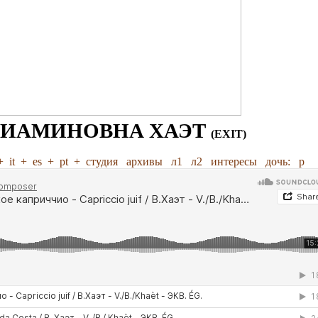
НИАМИНОВНА ХАЭТ
(EXIT)
+
it
+
es
+
pt
+
студия
архивы
л1
л2
интересы
дочь:
р