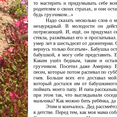
то мастерить и придумывать себе вс
родителям о своих страхах, и они оста
будь грузчиком...»
Надо сказать несколько слов о 
незаурядный. В молодости он дейс
потрясающей. И, ещё, он придумал с
стекла, разжёвывал его и проглатывал
умер лет в шестьдесят от дизентерии.
вернусь только богатым». Бабушка ост
бабушкой, я могу себе представить. 
Каким ушёл бедным, таким и остал
грузчиком. Посетил даже Америку. 
песен, которые потом распевал по су
гнев. Больше всех его доставал мой
который достался им от бабушкиного
поймать моего папу. И папа рассказыва
при этом так, что выглядывали сосед
мальчика? Как можно бить ребёнка, да
Этим и кончалось. Дед рассмеётся
в детстве. Перед тем, как моя мама со