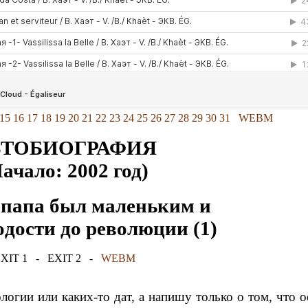
15
16
17
18
19
20
21
22
23
24
25
26
27
28
29
30
31
WEBM
ВТОБИОГРАФИЯ
ачало: 2002 год)
 папа был маленьким и
oдоcти дo peвoлюции (1)
XIT 1
-
EXIT 2
-
WEBM
огии или каких-то дат, а напишу только о том, что о