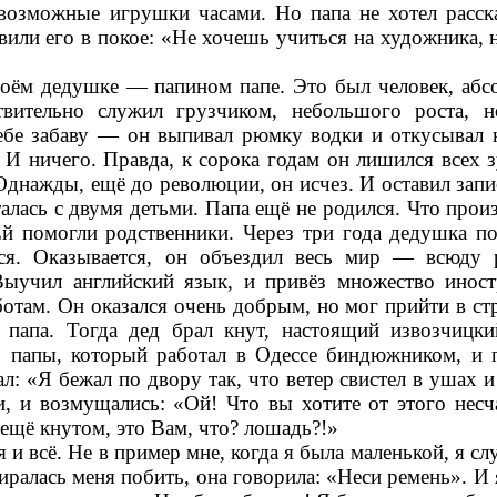
евозможные игрушки часами. Но папа не хотел расск
вили его в покое: «Не хочешь учиться на художника, н
моём дедушке — папином папе. Это был человек, абс
твительно служил грузчиком, небольшого роста, 
ебе забаву — он выпивал рюмку водки и откусывал 
. И ничего. Правда, к сорока годам он лишился всех з
 Однажды, ещё до революции, он исчез. И оставил запи
алась с двумя детьми. Папа ещё не родился. Что прои
Ей помогли родственники. Через три года дедушка по
ся. Оказывается, он объездил весь мир — всюду 
Выучил английский язык, и привёз множество инос
бботам. Он оказался очень добрым, но мог прийти в с
 папа. Тогда дед брал кнут, настоящий извозчицки
 папы, который работал в Одессе биндюжником, и 
л: «Я бежал по двору так, что ветер свистел в ушах и
и, и возмущались: «Ой! Что вы хотите от этого несч
 ещё кнутом, это Вам, что? лошадь?!»
 и всё. Не в пример мне, когда я была маленькой, я с
биралась меня побить, она говорила: «Неси ремень». И 