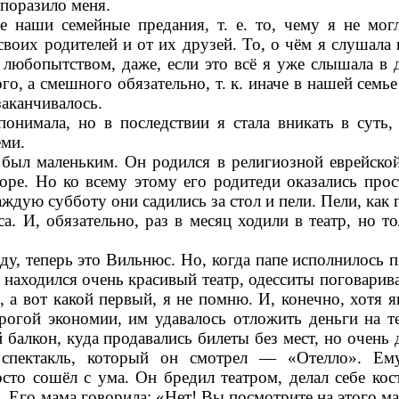
 поразило меня.
е наши семейные предания, т. е. то, чему я не мог
своих родителей и от их друзей. То, о чём я слушала
 любопытством, даже, если это всё я уже слышала в 
о, а смешного обязательно, т. к. иначе в нашей семье
заканчивалось.
онимала, но в последствии я стала вникать в суть,
еми.
 был маленьким. Он родился в религиозной еврейской
ре. Но ко всему этому его родитеди оказались прос
ждую субботу они садились за стол и пели. Пели, как 
а. И, обязательно, раз в месяц ходили в театр, но то
ду, теперь это Вильнюс. Но, когда папе исполнилось пя
 находился очень красивый театр, одесситы поговарива
, а вот какой первый, я не помню. И, конечно, хотя я
огой экономии, им удавалось отложить деньги на те
 балкон, куда продавались билеты без мест, но очень 
 спектакль, который он смотрел — «Отелло». Е
осто сошёл с ума. Он бредил театром, делал себе ко
. Его мама говорила: «Нет! Вы посмотрите на этого ма