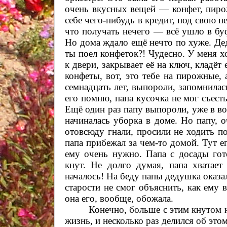
очень вкусных вещей — конфет, пирож
себе чего-нибудь в кредит, под свою п
что получать нечего — всё ушло в бу
Но дома ждало ещё нечто по хуже. Де
ты поел конфеток?! Чудесно. У меня 
к двери, закрывает её на ключ, кладёт е
конфеты, вот, это тебе на пирожные, 
семнадцать лет, выпороли, запомнилас
его помню, папа кусочка не мог съесть
Ещё один раз папу выпороли, уже в вос
начиналась уборка в доме. Но папу, 
отовсюду гнали, просили не ходить п
папа прибежал за чем-то домой. Тут ег
ему очень нужно. Папа с досады гото
кнут.
Не долго думая
, папа хватает
началось! На беду папы дедушка оказа
старости не смог объяснить, как ему 
она его, вообще, обожала.
Конечно, больше с этим кнутом 
жизнь, и несколько раз делился об это