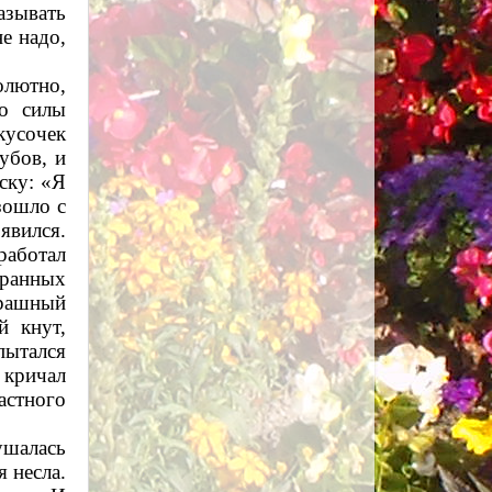
азывать
е надо,
олютно,
но силы
кусочек
убов, и
ску: «Я
зошло с
явился.
работал
транных
трашный
й кнут,
пытался
 кричал
астного
лушалась
я несла.