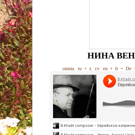
НИНА ВЕ
omnia
ru
+
z
cv
en
+
fr
+
De