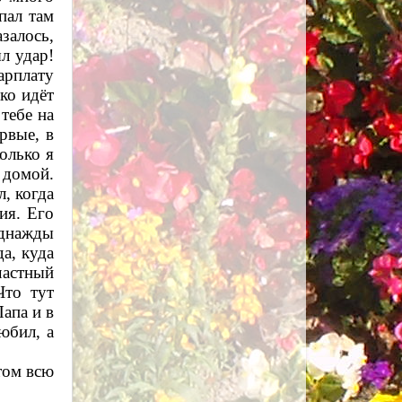
пал там
азалось,
л удар!
арплату
ко
идёт
 тебе на
рвые, в
олько я
 домой.
, когда
ия. Его
однажды
а, куда
частный
Что тут
апа и в
юбил, а
том всю