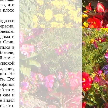
го, что
м плохо
гда его
тересно,
овеком.
 дома и
т Осип,
тился в
аботали,
й семье
еплохой
адание,
дин. Не
ть. Его
елефонов
об этом
м сам и
не видел
ь, что-