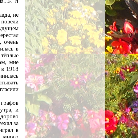
...». И
вда, не
 повели
будущем
ерестал
, очень
илась в
тёплые
ом, мне
 в 1918
инилась
атывать
гласили
 графов
утра, и
здорово
уехал за
играл в
ь много