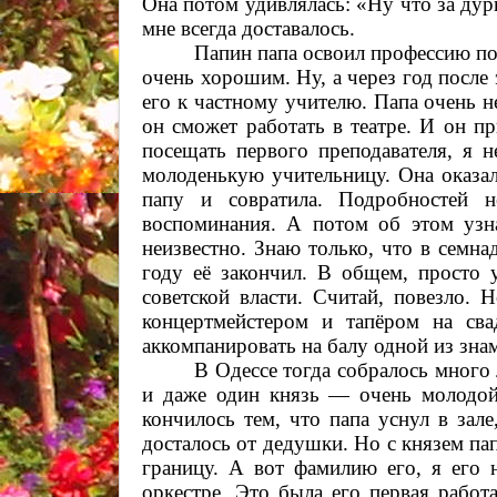
Она потом удивлялась: «Ну что за дурн
мне всегда доставалось.
Папин папа освоил профессию пор
очень хорошим. Ну, а через год после
его к частному учителю. Папа очень н
он сможет работать в театре. И он п
посещать первого преподавателя, я 
молоденькую учительницу. Она оказал
папу и совратила. Подробностей 
воспоминания. А потом об этом узна
неизвестно. Знаю только, что в семна
году её закончил.
В общем
, просто 
советской власти. Считай, повезло. 
концертмейстером и тапёром на св
аккомпанировать на балу одной из зна
В Одессе тогда собралось много
и даже один князь — очень молод
кончилось тем, что папа уснул в зал
досталось от дедушки. Но с князем пап
границу. А вот фамилию его, я его 
оркестре. Это была его первая работ