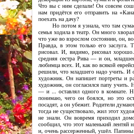
Что вы с ним сделали! Он совсем сошё
нам придётся его отправить на «Кана
поехать на дачу?
Но потом я узнала, что там сума
семья ходила в театр. Он много хворал
что уже во взрослом состоянии, он, в
Правда, в этом только его заслуга. 
рисовал. И, видимо, рисовал хорошо
средняя сестра Рива — и он, младше
любимца всех. И, как во всякой еврейс
решили, что младшего надо учить. И 
художник. Он напишет портреты и р
художник, он согласился папу учить. Н
— и ... оставлял одного в комнате. 
понимаю, чего он боялся, но это ос
посадят, а он убежит. Родители думают
тогда не существовало, жил этот худо
не знали. Он вовремя приходил дом
сообщил, что этот маленький лентяй ни
и, очень рассерженный, ушёл. Папины р