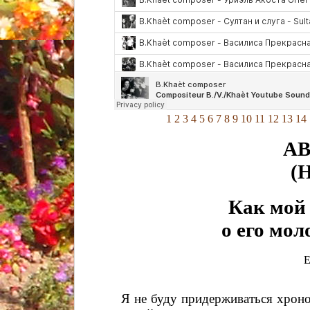
1
2
3
4
5
6
7
8
9
10
11
12
13
14
А
(Н
Как мой
o eго мoл
E
Я не буду придерживаться хронол