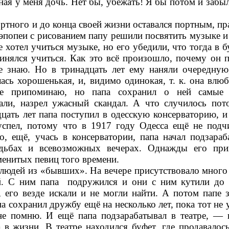
ая у меня дочь. Нет бы, убежать! Я бы потом и забыла
тного и до конца своей жизни оставался портным, пра
 эпопеи с рисованием папу решили посвятить
музыке
и
е хотел учиться музыке, но его убедили, что тогда в 
ринялся учиться. Как это всё произошло, почему он п
не знаю. Но в тринадцать лет ему наняли очередную
ась хорошенькая, и, видимо одинокая, т. к. она влюб
не припоминаю, но папа сохранил о ней самые 
ли, назрел ужасный скандал. А что случилось пот
дцать лет папа поступил в одесскую консерваторию, и
успел, потому что в 1917 году Одесса ещё не подч
Но, ещё, учась в консерватории, папа начал подзараб
адьбах и всевозможных вечерах. Однажды его при
менитых певиц того времени.
 людей из «бывших». На вечере присутствовало много
ой. C ним папа
подружился
и они с ним кутили до 
е, его везде искали и не могли найти. А потом папе 
а сохранил дружбу ещё на несколько лет, пока тот не 
не помню. И ещё папа подзарабатывал в театре, — 
а в жизни. В театре находился буфет, где продавалос