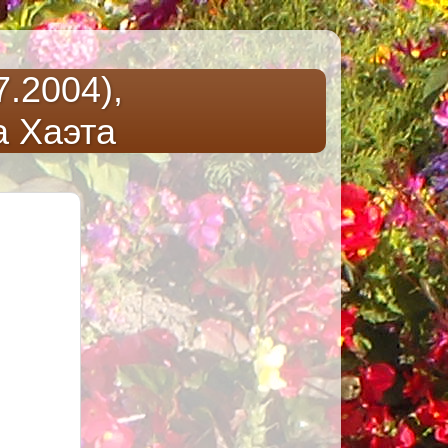
.2004),
а Хаэта