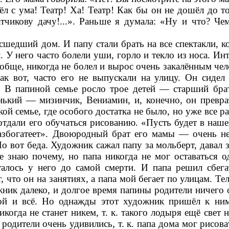
л с ума! Театр! Ха! Театр! Как бы он не дошёл до то
тчикову дачу!...». Раньше я думала: «Ну и что? Че
сшедший дом. И папу стали брать на все спектакли, ко
. У него часто болели уши, горло и текло из носа. Ин
ообще, никогда не болел и вырос очень закалённым чел
Так вот, часто его не выпускали на улицу. Он сидел
. В папиной семье росло трое детей — старший бра
нький — мизинчик, Вениамин, и, конечно, он превра
кой семье, где особого достатка не было, но уже все р
отдали его обучаться рисованию. «Пусть будет в наше
азбогатеет». Двоюродный брат его мамы — очень н
о вот беда. Художник сажал папу за мольберт, давал з
Не знаю почему, но папа никогда не мог оставаться о
талось у него до самой смерти. И папа решил сбега
, что он на занятиях, а папа мой бегает по улицам. Т
жник далеко, и долгое время папины родители ничего 
ой и всё. Но однажды этот художник пришёл к ни
когда не станет никем, т. к. такого лодыря ещё свет 
одители очень удивились, т. к. папа дома мог рисоват