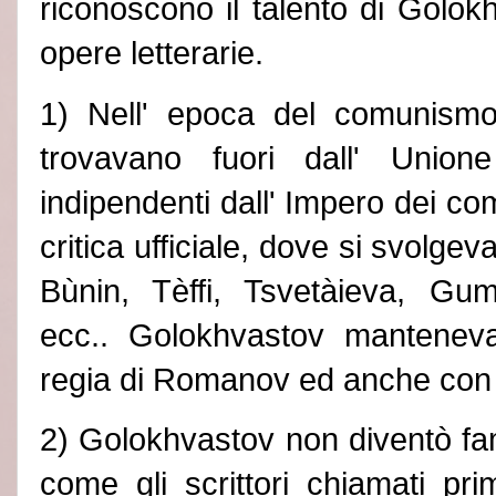
riconoscono il talento di Golok
opere letterarie.
1) Nell
'
epoca del comunismo tut
trovavano fuori dall
'
Unione 
indipendenti dall
'
Impero dei com
critica ufficiale, dove si svolge
Bùnin, Tèffi, Tsvetàieva, Gumi
ecc.. Golokhvastov manteneva 
regia di Romanov ed anche con la
2) Golokhvastov non diventò fa
come gli scrittori chiamati pr