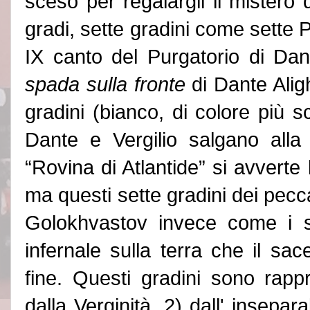
sceso per regalargli il mistero d
gradi, sette gradini come sette P,
IX canto del
Purgatorio
di Dan
spada sulla fronte
di Dante Aligh
gradini (bianco, di colore più 
Dante e Vergilio salgano alla 
“
Rovina di Atlantide”
si avverte 
ma questi sette gradini dei pec
Golokhvastov invece come i se
infernale sulla terra che il sa
fine. Questi gradini sono rapp
dalla Verginità, 2) dall
'
inseparab