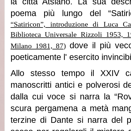
la città Atslano. La sua descri
poema più lungo
del “
Satir
“Satiricon”, introduzione di Luca Ca
Biblioteca Universale Rizzoli 1953, 
dove il più vecc
Milano 1981, 87
)
poeticamente l
'
esercito invincib
Allo stesso tempo il XXIV ca
manoscritti antici e polverosi d
dalla cui voce si narra la “
Rov
scura pergamena a metà mangi
terzine di Dante si narra del 