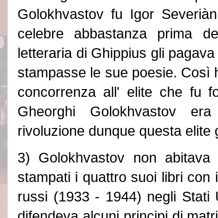
Golokhvastov fu Igor Severiàn
celebre abbastanza prima del
letteraria di Ghippius gli pagav
stampasse le sue poesie. Così h
concorrenza all
'
elite che fu fo
Gheorghi Golokhvastov era 
rivoluzione dunque questa elite 
3) Golokhvastov non abitava
stampati i quattro suoi libri con i
russi (1933 - 1944) negli Stati 
difendeva alcuni principi di matr