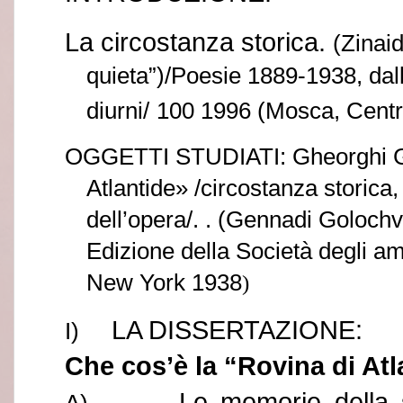
La circostanza storica.
(Zinai
quieta”)/Poesie 1889-1938, dall
diurni/
100 1996 (Mosca, Centr
OGGETTI STUDIATI: Gheorghi Go
Atlantide» /circostanza storica
dell’opera/.
. (Gennadi Golochva
Edizione della Società degli ama
New York 1938
)
LA DISSERTAZIONE:
I)
Che cos’è
la “Rovina di Atl
Le memorie della 
A)