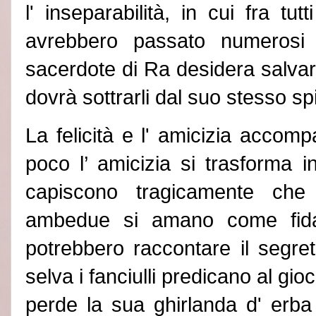
l
'
inseparabilità, in cui fra tu
avrebbero passato numerosi v
sacerdote di Ra desidera salvar
dovrà sottrarli dal suo stesso spi
La felicità e l
'
amicizia accomp
poco l’ amicizia si trasforma i
capiscono tragicamente che 
ambedue si amano come fidan
potrebbero raccontare il segret
selva i fanciulli predicano al gio
perde la sua ghirlanda d
'
erba 