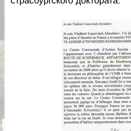
страсбургского доктората.