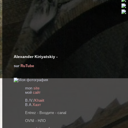
Alexander Kiriyatskiy -
sur
RuTube
mon
site
мoй
сайт
B./V./
Khaèt
В.А.
Хаэт
Entrez
-
Входите
-
canal
OVNI
-
НЛО