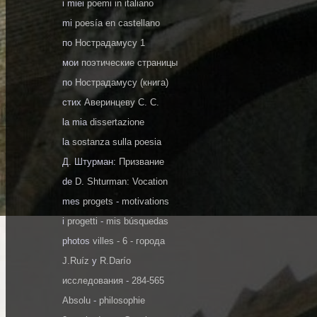
i miei
poemi in italiano
mi
poesía en castellano
по
Нострадамусу 1
мои
поэтические страницы
по
Нострадамусу (книга)
стих
Аверинцеву С. С.
la mia
dissertazione
la
sostanza sulla poesia
Д. Штурман:
Призвание
de
D. Shturman: Vocation
mes
progets
-
motivations
i
progetti
-
mis búsquedas
photos
villes - 6 - города
J.Ruíz
y
R.Darío
исследования
-
284-565
Absolu
-
philosophie