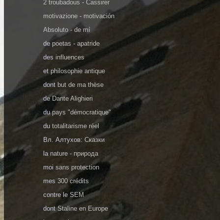
2 troubadous
-
Cassirer
motivazione
-
motivación
Absoluto
-
de mí
de
poetas
-
apatride
des
influences
et
philosophie antique
dont
but de ma thèse
de
Dante Alighieri
du
pays "démocratique"
du
totalitarisme réel
Вл. Алтухов:
Сказки
la
nature - природа
moi
sans protection
mes
300 crédits
contre le
SEM
dont
Staline en Europe