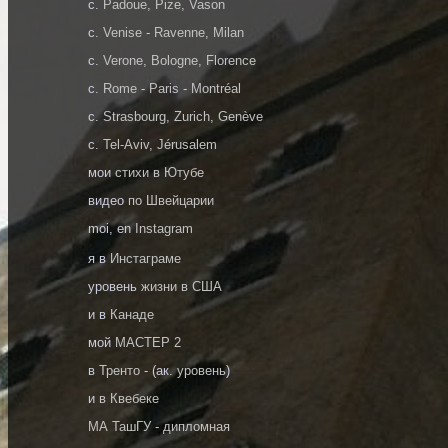
c.
Padoue, Pize, Vason
c.
Venise
-
Ravenne, Milan
c.
Verone, Bologne, Florence
c.
Rome
-
Paris
-
Montréal
c.
Strasbourg, Zurich, Genève
c.
Tel-Aviv, Jérusalem
мои
стихи в Ютубе
видео
по Швейцарии
moi, en
Instagram
я в
Инстаграме
уровень
жизни в США
и в
Канаде
мoй
МАСТЕР 2
в
Тренто
- (ак.
уровень
)
и
в Квебеке
МА ТашГУ
-
дипломная