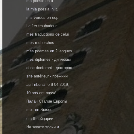
ma
poésie en fr.
la mia
poesia in it.
mis
versos en esp.
Le
1er troubadour
mes
traductions
de
celui
mes
recherches
mes
poèmes
en
2 lengues
mes
diplômes
-
дипломы
donc
doctorant
-
докторант
site
antérieur
-
прежний
au Tribunal
le 8-04-2019
,
10 ans
ont passé
Палач
Сталин Европы
moi, en
Suisse
я в
Швейцарии
На закате эпохи
и