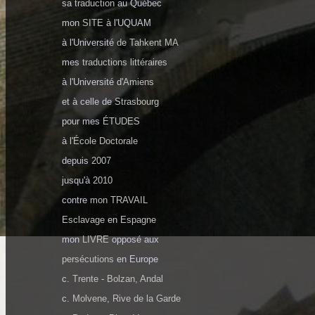
sa
traduction
au Québec
mon
SITE
à
l'UQUAM
à l'Université
de Tahkent MA
mes
traductions littéraires
à l'Université d'
Amiens
et à celle de
Strasbourg
pour mes
ÉTUDES
à l'
École Doctorale
depuis
2007
jusqu'à
2010
contre
mon TRAVAIL
Esclavage
en
Espagne
mon
LIVRE
opposé aux
persécutions
en Europe
c.
Trente
-
Bolzan, Andal
c.
Molvene, Rive de la Garde