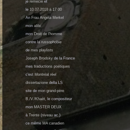
je
remecie
et
le
10.07.2018 à 17 00
An
Frau Angela Merkel
mon
alibi
mon
Droit de l'homme
сontre
la russophobie
de
mes playlists
Joseph Brodsky
de la France
mes
traductions poétiques
c'est
Montréal réel
dissertazione
della LS
site de
mon grand-père
B./V./Khaèt
, le compositeur
mon
MASTER DEUX
à
Trente
(
niveau
ac.)
ce même
MA canadien