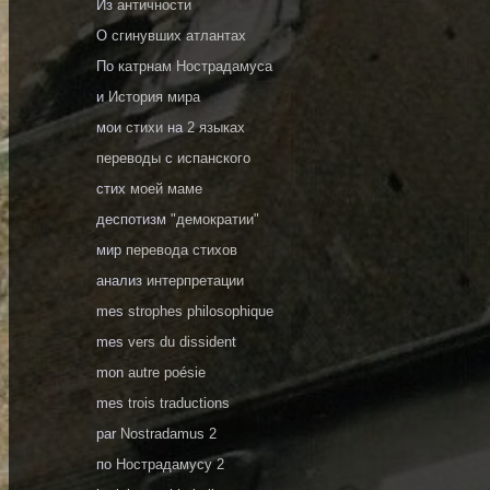
Из
античности
О
сгинувших атлантах
По
катрнам Нострадамуса
и
История мира
мои
стихи
на
2 языках
переводы
с
испанского
стих
моей маме
деспотизм
"демократии"
мир
перевода стихов
анализ
интерпретации
mes
strophes philosophique
mes
vers du dissident
mon
autre poésie
mes
trois traductions
par
Nostradamus 2
по
Нострадамусу 2