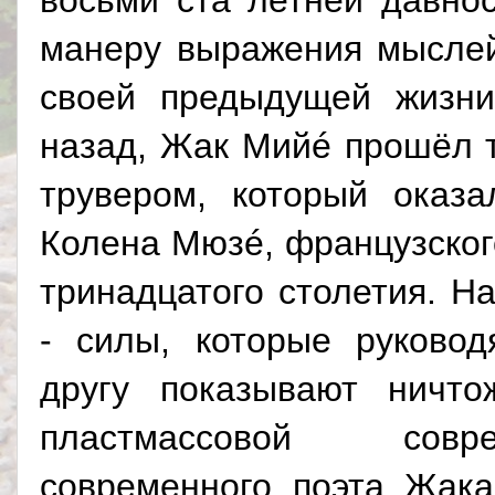
восьми ста летней давно
манеру выражения мыслей
своей предыдущей жизни
назад, Жак Мийé прошёл 
трувером, который оказ
Колена Мюзé, французског
тринадцатого столетия. Н
- силы, которые руково
другу показывают ничто
пластмассовой совр
современного поэта Жака