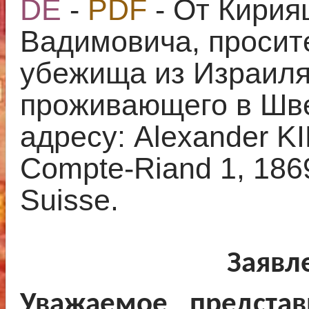
DE
-
PDF
- От Кирия
Вадимовича, просит
убежища из Израиля 
проживающего в Шве
адресу: Alexander K
Compte-Riand 1, 186
Suisse.
Заявл
Уважаемое представ