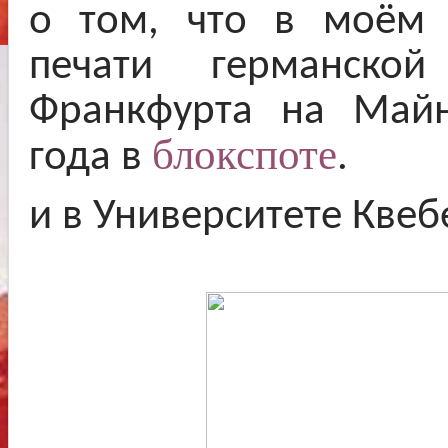
о том, что в моём 
печати германско
Франкфурта на Майн
блокспоте
.
года в
и в Университете Квеб