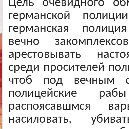
Цель очевидного об
германской полиции
германская полиция
вечно закомплексо
арестовывать насто
среди просителей пол
чтоб под вечным с
полицейские раб
распоясавшмся ва
насиловать, убив