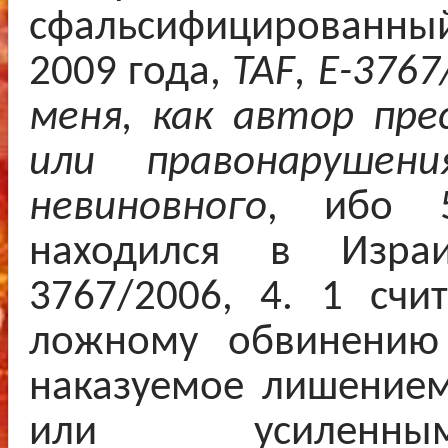
сфальсифицированн
2009 года,
TAF
,
E
-3767
меня, как автор пре
или правонарушен
невиновного
, ибо 
находился в Изр
3767/2006, 4. 1 счи
ложному обвинению 
наказуемое лишением
или усиленны