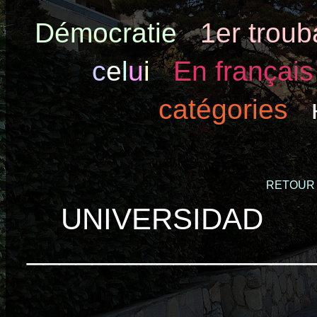
Démocratie
1er trou
c
e
l
u
i
En français
catégories
RETOUR
UNIVERS
_________________