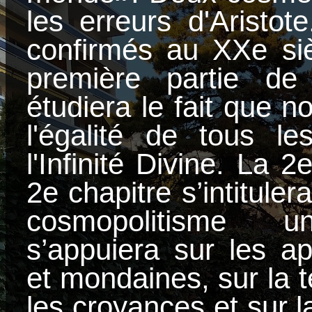
les erreurs d'Aristot
confirmés au XXe siè
première partie de
étudiera le fait que 
l'égalité de tous l
l'Infinité Divine. La
2e chapitre s’intitule
cosmopolitisme uni
s’appuiera sur les a
et mondaines, sur la t
les croyances et sur 