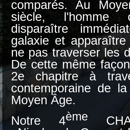
comparés. Au Moye
siècle, l'homme 
disparaître immédi
galaxie et apparaître
ne pas traverser les 
De cette même façon,
2e chapitre à trav
contemporaine de la
Moyen Âge.
ème
Notre
4
CHAPITRE s’intitulera «Nicolas de Cues et l'Italie par Cassirer». En dehors des limites temporaires de Nicolas de Cues, Cassier sera illustré par ses propres études des influences directes et indirectes de Cassirer. Nous étudierons les philosophes du XVe siècle et de 150 d'ans suivants en Italie afin de souligner le fait que Cassirer était le premier philosophe qui démontre l’influence totale de Nicolas de Cues sur cette même époque. Ici, le concept de "devenir reconnu" et la nationalité sera comparée avec plusieurs listes des noms qui ne devaient jamais être reconnus au passé, au XXe, et au XXIe siècle. L'évidence des empreintes reflétera la guerre infinie entre des commentateurs et des inventeurs originaux. Sous le masque de l'héritage classique d'humanité, nos études de Cassirer démontreront la relation réelle des imitateurs à la science classique et la nouvelle sagesse sans consécration. Les partisans indirects de la nouvelle conception renforcent nos racines historiques de l'union entre la nature et l'esprit humain. Ces études de la problématique (A) dévoileront que la logique découvre les nouveaux concepts de la réalité créative, car la nouvelle langue illustre le nouveau mythe et sa vérité naturelle. Leur base n'est que la conscience médiévale. (B) Notre recherche de la problématique (B) présentera l'intérêt à la nature qui fait modifier les valeurs du christianisme à travers le mysticisme. Le sentiment mystique s'unit avec la totalité de l'Être. Avec la Renaissance, les frontières disparaissent entre toutes les distinctions opposées. Leur coïncidence était impossible à l'époque du temps obscur du VIe au Xe siècle. –(C) Notre analyse de la problématique (C) reviendra avec Cassirer vers l'histoire de la philosophie, par laquelle Thode a décrit le nouveau trait dans les bénéficions de François d'Assise. Notre thèse compare le même feu spirituel de François d'Assise et la grande demande dans le Canon pour non décédés (kanón 105 anapafsímos is kímasin) de Kassia poétesse byzantine. Elle prie l'amour à Dieu, à toute l'humanité. Elle découvre la beauté de toute la nature. Elle prie et Dieu excuse toutes les créatures qui vivent dans l'amour sous la musique des trombes à la fin apocalyptique. L'expiation de la nature a été illustrée par Kassia au début du IXe siècle. (CAB) La circularité des problématiques reliées attire l'attention sur nouvel concept "aimer Dieu" de François d'Assise. Le philosophe médiéval, qui n’a écrit que deux mots et rien plus, illustre oralement la source transcendante de l'Être dans son objet renforcé à travers la réalité effective. Cette dernière tente de trouver le premier chemin vers la logique, alors qu'elle attribue au mythe biblique le trait de celui de la nature. L'expression cl