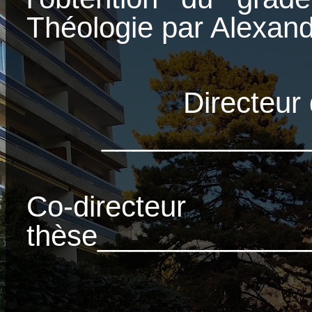
Théologie par Alexan
Directeur
_____________
Co-direc
thèse_____________