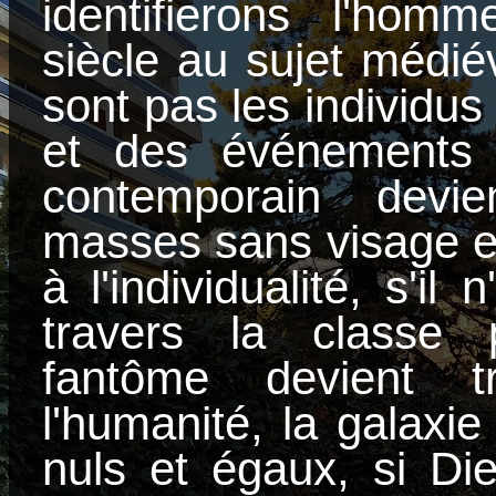
identifierons l'hom
siècle au sujet médié
sont pas les individu
et des événements 
contemporain devi
masses sans visage et
à l'individualité, s'il
travers la classe p
fantôme devient t
l'humanité, la galaxie
nuls et égaux, si Die