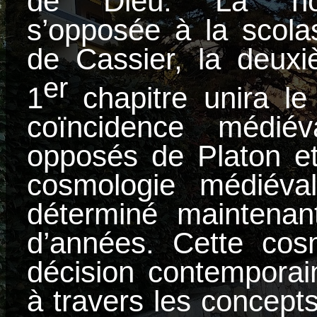
de Dieu. La nouv
s’opposée à la scola
de Cassier, la deuxi
er
1
chapitre unira l
coïncidence médié
opposés de Platon et 
cosmologie médiéval
déterminé maintenant
d’années. Cette cos
décision contemporai
à travers les concept