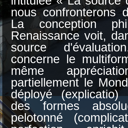
intitulée « La source d
nous confronterons d
La conception phi
Renaissance voit, dan
source d'évaluatio
concerne le multifor
même appréciatio
partiellement le Mond
déployé (explicatio) 
des formes absolue
pelotonné (complicat