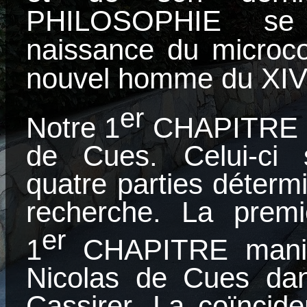
PHILOSOPHIE se 
naissance du microco
nouvel homme du XIV 
er
Notre
1
CHAPITRE au
de Cues. Celui-ci
quatre parties déterm
recherche. La premi
er
1
CHAPITRE mani
Nicolas de Cues dans
Cassirer.
La
coïncid