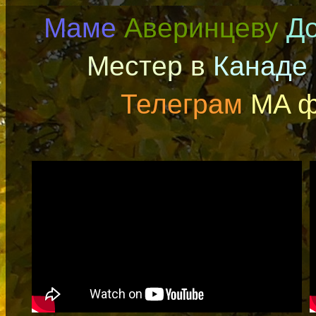
Маме
Аверинцеву
До
Местер в
Канаде
Телеграм
MA ф