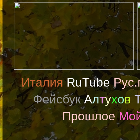
Италия
RuTube
Рус.
Фейсбук
А
л
т
у
х
о
в
Прошлое
Мой