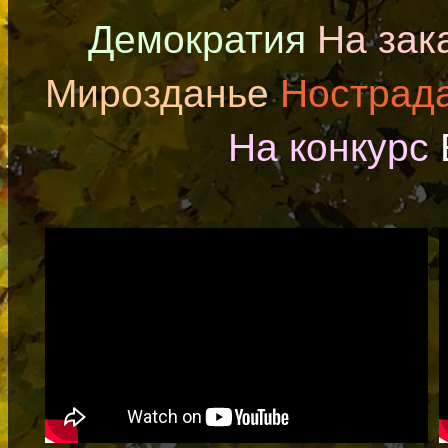
Демократия
На зак
Мирозданье
Нострад
На конкурс