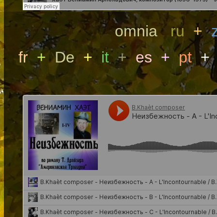
omnia
ru
+
fr
+
De
+
it
+
es
+
pt
+