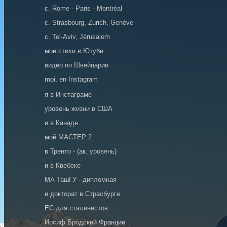
c.
Rome
-
Paris
-
Montréal
c.
Strasbourg, Zurich, Genève
c.
Tel-Aviv, Jérusalem
мои
стихи в Ютубе
видео
по Швейцарии
moi, en
Instagram
я в
Инстаграме
уровень
жизни в США
и в
Канаде
мoй
МАСТЕР 2
в
Тренто
- (ак.
уровень
)
и
в Квебеке
МА ТашГУ
-
дипломная
и
докторат
в
Страсбурге
EC
для сталинистов
Иосиф Бродский
Франции