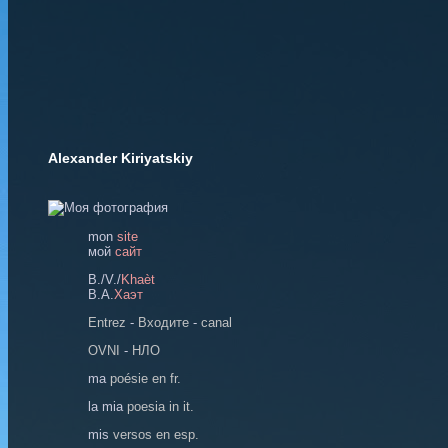
Alexander Kiriyatskiy
mon
site
мoй
сайт
B./V./
Khaèt
В.А.
Хаэт
Entrez
-
Входите
-
canal
OVNI
-
НЛО
ma
poésie en fr.
la mia
poesia in it.
mis
versos en esp.