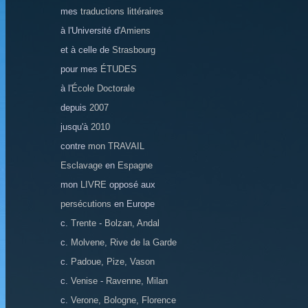
mes
traductions littéraires
à l'Université d'
Amiens
et à celle de
Strasbourg
pour mes
ÉTUDES
à l'
École Doctorale
depuis
2007
jusqu'à
2010
contre
mon TRAVAIL
Esclavage
en
Espagne
mon
LIVRE
opposé aux
persécutions
en Europe
c.
Trente
-
Bolzan, Andal
c.
Molvene, Rive de la Garde
c.
Padoue, Pize, Vason
c.
Venise
-
Ravenne, Milan
c.
Verone, Bologne, Florence