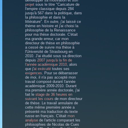
développer sa motivation et son
projet
sous le titre "Caricature de
l'empire classique depuis 284
jusqu'à 567 dans la politique, dans
la philosophie et dans la
littérature". En outre, j'ai laissé ce
thème en histoire et j'ai choisi la
philosophie de la Renaissance
pour ma thèse doctorale. C'était
ma grande erreur, car mon
directeur de thèse en philosophie
a cessé de suivre ma thèse à
l'Université de Strasbourg en
2010. J'ai étudié sous sa direction
depuis
2007 jusqu'à la fin de
l'année académique 2010
, alors
que j'
ai exécuté
toutes ses
exigences
. Pour se débarrasser
de moi, il n'a pas accepté mon
travail composé durant l'année
académique 2009-2010. Durant
ma première année doctorale, j'ai
fait le
stage de 36 heures en
suivant les cours
de mon directeur
de thèse. Le travail annulaire de
cette même première année a
présenté ma traduction du texte
russe en français. C'était
mon
analyse
de l'article comparant les
philosophies de Nicolas de Cues