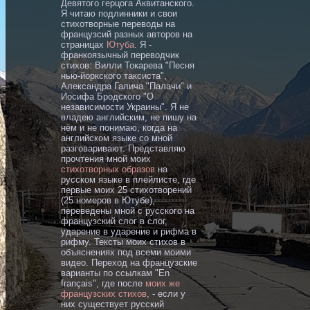
Девятого герцога Аквитанского.
Я читаю подлинники и свои
стихотворные переводы на
французсий разных авторов на
страницах
Ютуба
. Я -
франкоязычный переводчик
стихов: Вилли Токарева "Песня
нью-йоркского таксиста",
Александра Галича "Палачи" и
Иосифа Бродского "О
независимости Украины". Я не
владею английским, не пишу на
нём и не понимаю, когда на
английском языке со мной
разговаривают. Представляю
прочтения мной моих
стихотворных образов
на
русском языке в плейлисте, где
первые моих 25 стихотворений
(25 номеров в Ютубе),
переведены мной с русского на
французский слог в слог,
ударение в ударение и рифма в
рифму. Тексты моих стихов в
объяснениях под всеми моими
видео. Переход на французские
варианты по ссылкам "En
français", где после
моих же
французских стихов
, - если у
них существует русский