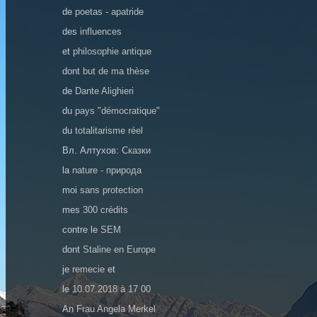
de
poetas
-
apatride
des
influences
et
philosophie antique
dont
but de ma thèse
de
Dante Alighieri
du
pays "démocratique"
du
totalitarisme réel
Вл. Алтухов:
Сказки
la
nature - природа
moi
sans protection
mes
300 crédits
contre le
SEM
dont
Staline en Europe
je
remecie
et
le
10.07.2018 à 17 00
An
Frau Angela Merkel