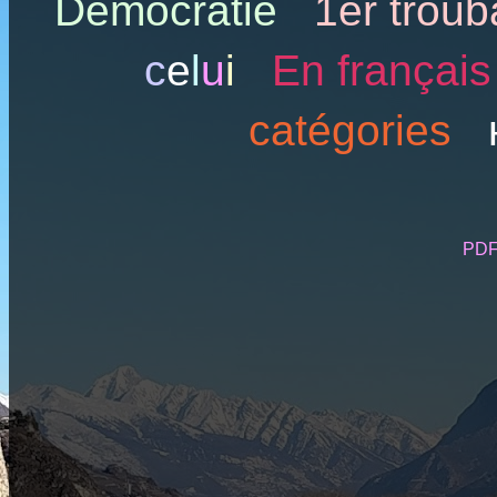
Démocratie
1er trou
c
e
l
u
i
En français
catégories
PD