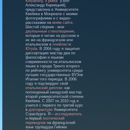
Kiriyatskiy, il poeta
" (Поэт
Александр Кирияцкий),
представлена в Университете
Квебека в Монреале c моими
фотографиями и c видео-
рассказами на
моём сайте
.
Шестой сборник - мои
двуязычные стихотворения
,
которые я читаю на русском и
их же на французском или
итальянском в
плейлисте
Ютуба
. В 2004 году я защитил
диссертацию мастер два по
философии и языкам
современности на итальянском
языке в городе Тренто второго
по рейтингу университета среди
лучших государственных ВУЗов
Италии того периода. В 2006
году я подтвердил свой
итальянский диплом
: как
полноценный канадский мастер
второй университетской степени
Квебека. С 2007 по 2010 год я
учился с первого по третий курс
в
докторантуре
Университета
Страсбурга. Я –
исследователь
и первый
поэтический
переводчик
на французский
язык трубадура Гийома