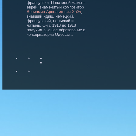
французски. Папа моей мамы –
еврей, знаменитый композитор
Вениамин Арнольдович ХаЭт
,
знавший идиш, немецкий,
французский, польский и
латынь. Он с 1913 по 1918
получил высшее образование в
консерватории Одессы...