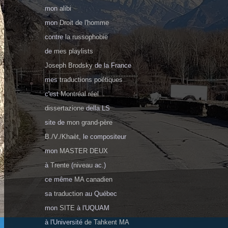
mon
alibi
mon
Droit de l'homme
сontre
la russophobie
de
mes playlists
Joseph Brodsky
de la France
mes
traductions poétiques
c'est
Montréal réel
dissertazione
della LS
site de
mon grand-père
B./V./Khaèt
, le compositeur
mon
MASTER DEUX
à
Trente
(
niveau
ac.)
ce même
MA canadien
sa
traduction
au Québec
mon
SITE
à
l'UQUAM
à l'Université
de Tahkent MA