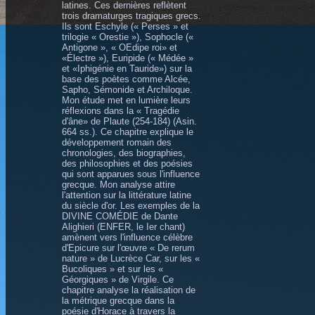
latines. Ces dernières reflètent
trois dramaturges tragiques grecs.
Ils sont Eschyle (« Perses » et
trilogie « Orestie »), Sophocle («
Antigone », « OEdipe roi» et
«Électre »), Euripide (« Médée »
et «Iphigénie en Tauride») sur la
base des poètes comme Alcée,
Sapho, Sémonide et Archiloque.
Mon étude met en lumière leurs
réflexions dans la « Tragédie
d'âne» de Plaute (254-184) (Asin.
664 ss.). Ce chapitre explique le
développement romain des
chronologies, des biographies,
des philosophies et des poésies
qui sont apparues sous l'influence
grecque. Mon analyse attire
l'attention sur la littérature latine
du siècle d'or. Les exemples de la
DIVINE COMÉDIE de Dante
Alighieri (ENFER, le Ier chant)
amènent vers l'influence célèbre
d'Epicure sur l'œuvre « De rerum
nature » de Lucrèce Car, sur les «
Bucoliques » et sur les «
Géorgiques » de Virgile. Ce
chapitre analyse la réalisation de
la métrique grecque dans la
poésie d'Horace à travers la