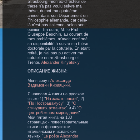
Strasbourg, mon ex-directeur de
thèse n'a pas voulu suivre ma
thèse, durant ma quatrième
année, dans son Département en
Philosophie allemande, car celle-
là n'est pas italienne, selon son
opinion. En outre, M. le Prof.
Giuseppe Beschïn, au courant de
mes problèmes, m'avait confirmé
sa disponibilité à suivre ma thèse
doctorale par la cotutelle. En étant
retiré, je n'ai pas pu activer ma
cotutelle entre Strasbourg et
Trente.
Alexander Kiriyatskiy
.
ОПИСАНИЕ ЖИЗНИ:
Mеня зовут
Александр
Вадимович Кирияцкий
.
Я написал 4 книги на русском
языке 1) "
На закате эпохи
", 2)
"
По Нострадамусу
", 3) "
О
сгинувших атлантах
" и 4) "
О
центробежном мироздании
".
Моя пятая книга на 130
страницах - повествовательные
стихи на французском,
итальянском и испанском
языках "
Le poète Alexander