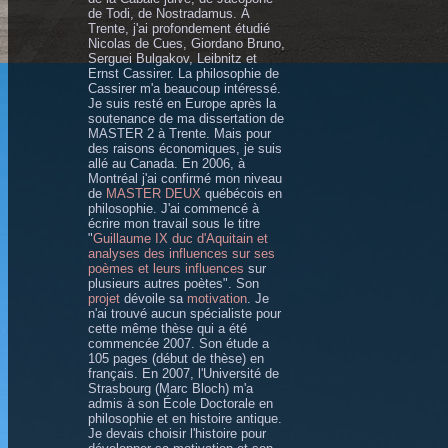
de Todi, de Nostradamus. À
Trente, j'ai profondement étudié
Nicolas de Cues, Giordano Bruno,
Serguei Bulgakov, Leibnitz et
Ernst Cassirer. La philosophie de
Cassirer m'a beaucoup intéressé.
Je suis resté en Europe après la
soutenance de ma dissertation de
MASTER 2 à Trente. Mais pour
des raisons économiques, je suis
allé au Canada. En 2006, à
Montréal j'ai confirmé mon niveau
de
MASTER DEUX
québécois en
philosophie. J'ai commencé à
écrire mon travail sous le titre
"
Guillaume IX duc d'Aquitain et
analyses des influences sur ses
poèmes et leurs influences
sur
plusieurs autres poètes". Son
projet
dévoile sa
motivation
. Je
n'ai trouvé aucun spécialiste pour
cette même thèse qui a été
commencée 2007. Son étude a
105 pages (début de thèse) en
français. En 2007, l'Université de
Strasbourg (Marc Bloch) m'a
admis à son École Doctorale en
philosophie et en histoire antique.
Je devais choisir l'histoire pour