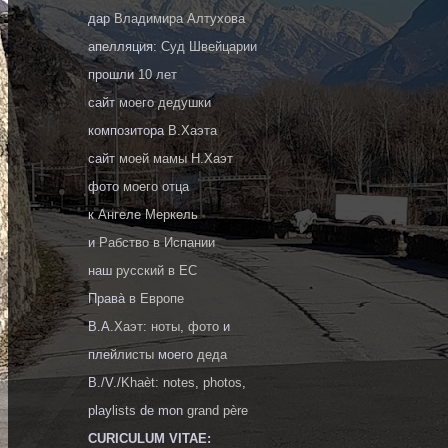
дар
Владимира Алтухова
апелляция:
Cуд Швейцарии
прошли
10 лет
cайт
моего дедушки
композитора
В.Хаэта
cайт
моей мамы Н.Хаэт
фото
моего отца
к
Ангеле Меркель
и
Рабство в Испании
наш
русский в ЕС
Правà
в Европе
В.А.
Хаэт
:
ноты
,
фото
и
плей
листы
моего
деда
B./V./
Khaèt
:
notes
,
photos
,
play
lists
de mon
grand père
CURICULUM VITAE: