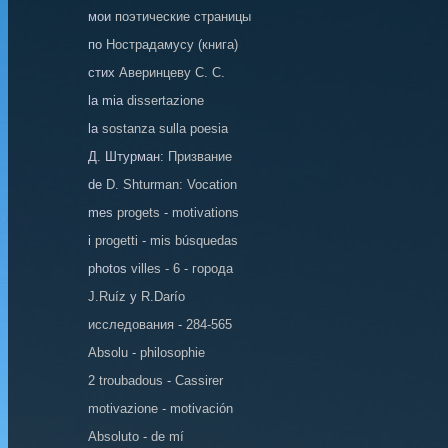
мои
поэтические страницы
по
Нострадамусу (книга)
стих
Аверинцеву С. С.
la mia
dissertazione
la
sostanza sulla poesia
Д. Штурман:
Призвание
de
D. Shturman: Vocation
mes
progets
-
motivations
i
progetti
-
mis búsquedas
photos
villes - 6 - города
J.Ruíz
y
R.Darío
исследования
-
284-565
Absolu
-
philosophie
2 troubadous
-
Cassirer
motivazione
-
motivación
Absoluto
-
de mí