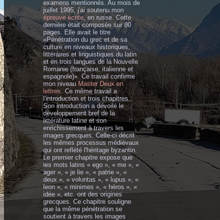
examens mentionnés. Au mois de
juillet 1995, j'ai soutenu mon
épreuve écrite
, en russe. Cette
dernière était composée sur 80
pages. Elle avait le titre
«Pénétration du grec et de sa
culture en niveaux historiques,
littéraires et linguistiques du latin
et en trois langues de la Nouvelle
Romanie (française, italienne et
espagnole)». Ce travail confirme
mon niveau
Master Deux en
lettres
. Ce même travail a
l'introduction et trois chapitres.
Son introduction a dévoilé le
développement bref de la
littérature latine et son
enrichissement à travers les
images grecques. Celle-ci décrit
les mêmes processus médiévaux
qui ont reflété l'héritage byzantin.
Le premier chapitre expose que
les mots latins « ego », « me », «
ager », « je lie », « patrie », «
deux », « voluntas », « lupus », «
leon », « minimes », « héros », «
idée », etc. ont des origines
grecques. Ce chapitre souligne
que la même pénétration se
soutient à travers les images