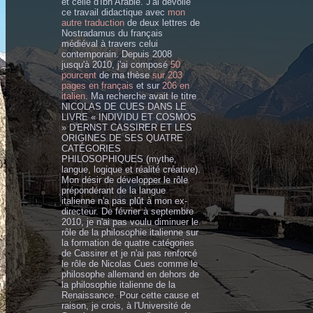
et celle d'Ibn Arabie. J'ai dévoilé
ce travail didactique avec
mon
autre traduction
de deux lettres de
Nostradamus du français
médiéval à travers celui
contemporain. Depuis 2008
jusqu'à 2010, j'ai composé
50
pourcent
de ma thèse
sur 203
pages en français
et sur
206 en
italien
. Ma recherche avait le titre
NICOLAS DE CUES DANS LE
LIVRE « INDIVIDU ET COSMOS
» D'ERNST CASSIRER ET LES
ORIGINES DE SES QUATRE
CATÉGORIES
PHILOSOPHIQUES (mythe,
langue, logique et réalité créative).
Mon désir de développer le rôle
prépondérant de la langue
italienne n'a pas plût à mon ex-
directeur. De février à septembre
2010, je n'ai pas voulu diminuer le
rôle de la philosophie italienne sur
la formation de quatre catégories
de Cassirer et je n'ai pas renforcé
le rôle de Nicolas Cues comme le
philosophe allemand en dehors de
la philosophie italienne de la
Renaissance. Pour cette cause et
raison, je crois, à l'Université de