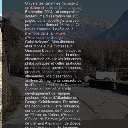
Universités italiennes (
la page 2
en italien et celle-ci 13 en anglais
)
En octobre 2004, j'ai composé et
soutenu ma dissertation sur 155
pages, dans laquelle j'ai analysé
professionnellement 46 livres. Ce
travail s'appelle "Le rôle de la
mémoire dans la «
Ruine
d'Atlantide
» de George
Golokhvàstov". Mon directeur
était Monsieur le Professeur
Giuseppe Beschin. Sur le sujet et
sur son développement, la même
dissertation dévoile les influences
philosophiques et celles pratiques
de nombreuses œuvres indiennes,
grecques, latines, italiennes et
allemandes. Ma dissertation
analyse 25 fragments concrets de
la «Divine comédie» de Dante
Alighieri qui ont influé sur le
développement de l'épopée
poétique «Ruine d'Atlantide» de
George Golokhvastov. De même,
ma découverte illustre l'influence,
sur cette épopée, de l'indouisme,
de Platon, de Critias, d'Horace,
d'Ovide, de Pétrone («Satiricon»),
de Clément Alexandrin, de Boèce,
de la Cabale juive, de Jacopone