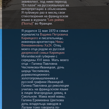
эквивалент, под ними переход
"En russe" на русскоязычную их
интерпретацию в объяснениях.
Я публикую раз в месяц свои
стихотворения на французском
языке в журнале "
Les poètes
(Поэты)
" во Франции.
Я родился 11 мая 1970 в семье
журналиста
Вадима Петровича
Кирияцкого
и писательницы,
инженера-архитектора
Нины
Вениаминовны ХаЭт
. Отец
моего отца родом из русской
дворянской семьи Кирияцких
Могилёвской губернии с
середины XVI века. Мать моего
отца – Галина Павловна
Чеспеякова-Иваницкая, дочь
шорца Чеспиякова,
дореволюционного
золотопромышленника и
русской графини Иваницкой.
Галина Павловна до революции
училась на французском языке
в лицее благородных девиц, в
Смольном. Мама моей мамы,
Галина Еремеевна Цветкова
дочь владельца заводов в
Латвии тоже говорила по-