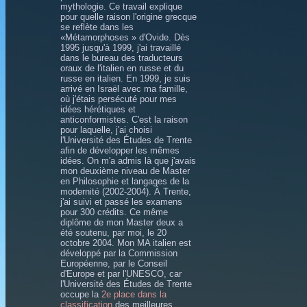
mythologie. Ce travail explique
pour quelle raison l'origine grecque
se reflète dans les
«Métamorphoses » d'Ovide. Dès
1995 jusqu'à 1999, j'ai travaillé
dans le bureau des traducteurs
oraux de l'italien en russe et du
russe en italien. En 1999, je suis
arrivé en Israël avec ma famille,
où j'étais persécuté pour mes
idées hérétiques et
anticonformistes. C'est la raison
pour laquelle, j'ai choisi
l'Université des Études de Trente
afin de développer les mêmes
idées. On m'a admis là que j'avais
mon deuxième niveau de Master
en Philosophie et langages de la
modernité (2002-2004). À Trente,
j'ai suivi et passé les examens
pour 300 crédits. Ce même
diplôme de mon Master deux a
été soutenu, par moi, le 20
octobre 2004. Mon MA italien est
développé par la Commission
Européenne, par le Conseil
d'Europe et par l'UNESCO, car
l'Université des Études de Trente
occupe la
2e place dans la
classification
des meilleures