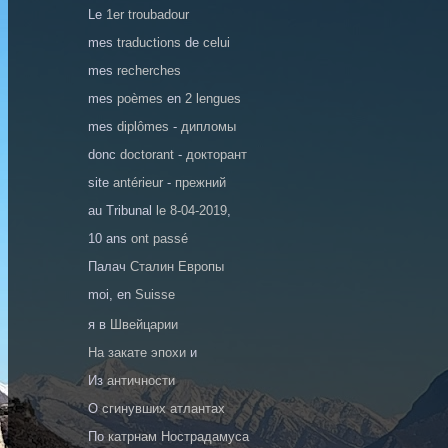
Le
1er troubadour
mes
traductions
de
celui
mes
recherches
mes
poèmes
en
2 lengues
mes
diplômes
-
дипломы
donc
doctorant
-
докторант
site
antérieur
-
прежний
au Tribunal
le 8-04-2019
,
10 ans
ont passé
Палач
Сталин Европы
moi, en
Suisse
я в
Швейцарии
На закате эпохи
и
Из
античности
О
сгинувших атлантах
По
катрнам Нострадамуса