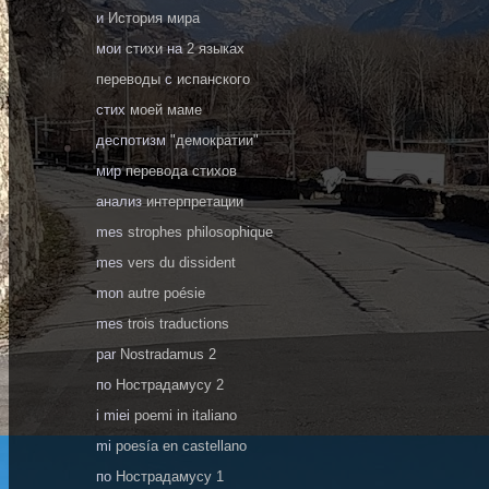
и
История мира
мои
стихи
на
2 языках
переводы
с
испанского
стих
моей маме
деспотизм
"демократии"
мир
перевода стихов
анализ
интерпретации
mes
strophes philosophique
mes
vers du dissident
mon
autre poésie
mes
trois traductions
par
Nostradamus 2
по
Нострадамусу 2
i miei
poemi in italiano
mi
poesía en castellano
по
Нострадамусу 1