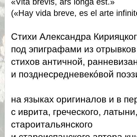
«Vita brevis, ars longa est.»
(«Hay vida breve, es el arte infinit
Стихи Алексaндра Кирияцко
под эпиграфами из отрывко
стихов античной, ранневиза
и позднесредневекóвой поэз
на языках оригиналов и в пе
с иврита, греческого, латыни
староитальянского
и староиспанского автора кни