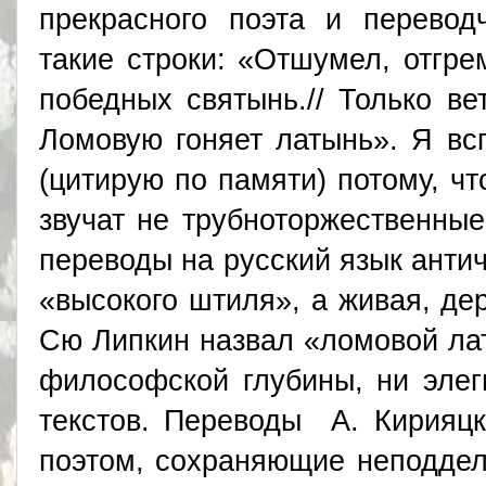
прекрасного поэта и перевод
такие строки: «Отшумел, отгре
победных святынь.// Только ве
Ломовую гоняет латынь». Я вс
(цитирую по памяти) потому, чт
звучат не трубноторжественны
переводы на русский язык анти
«высокого штиля», а живая, дер
Сю Липкин назвал «ломовой лат
философской глубины, ни элег
текстов. Переводы А. Кирияцк
поэтом, сохраняющие неподдел