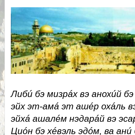
Либú бэ мизрáх вэ анохúй б
эйх эт-амá эт ашéр охáль в
эйхá ашалéм нэдарáй вэ эса
Циóн бэ хéвэль эдóм, ва анú