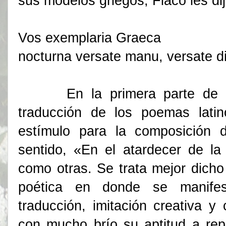
sus modelos griegos, Flaco les dij
Vos exemplaria Graeca
nocturna versate manu, versate d
En la primera parte de la 
traducción de los poemas lati
estímulo para la composición d
sentido, «En el atardecer de l
como otras. Se trata mejor dicho
poética en donde se manifest
traducción, imitación creativa y 
con mucho brío su aptitud a repr