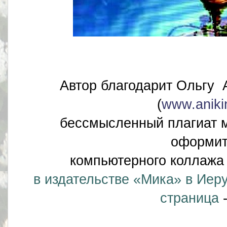
Автор благодарит Oльгу 
(
www.aniki
бессмысленный плагиат м
оформи
компьютерного коллажа
в издательстве «Мика» в Иер
страница
-