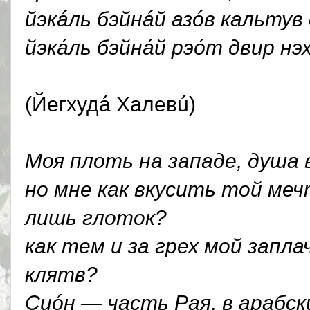
йэкáль бэйнáй азóв кальтув
йэкáль бэйнáй рэóт двир нэх
(Йегхудá Халевú)
Моя плоть на западе, душа 
но мне как вкусить той ме
лишь глоток?
как тем и за грех мой запла
клятв?
Сиóн — часть Рая, в арабск