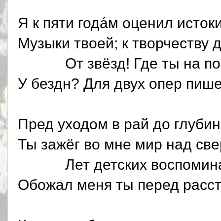
Я к пяти годáм оценил исток
Музыки твоей; к творчеству 
От звёзд! Где ты на по
У бездн? Для двух опер пиш
Пред уходом в рай до глуби
Ты зажёг во мне мир над св
Лет детских воспомина
Обожал меня ты перед расс