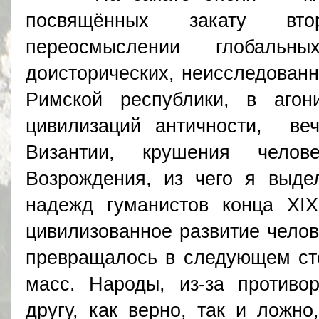
посвящённых закату вто
переосмыслении глобаль
доисторических, неисследованн
Римской республики, в агон
цивилизаций античности, веч
Византии, крушения челов
Возрождения, из чего я выде
надежд гуманистов конца XI
цивилизованное развитие челов
превращалось в следующем сто
масс. Народы, из-за противо
другу, как верно, так и ложно