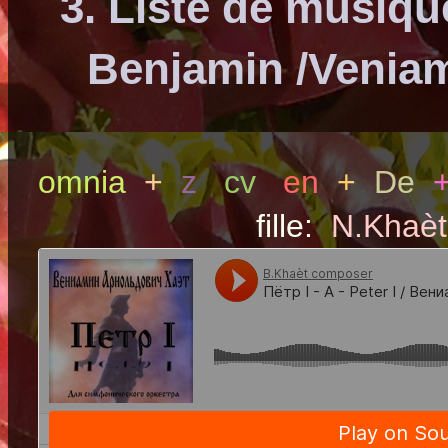
3. Liste de musiq
Benjamin /Veniam
omnia
+
z
cv
en
+
De
fille:
N.Khaèt