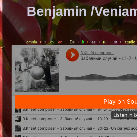
Benjamin /Veniam
omnia
+
z
cv
en
+
De
+
it
+
es
+
ru
+
pt
+
studio