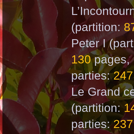
L’Incontour
(partition:
8
Peter I
(part
130
pages,
parties:
247
Le Grand c
(partition:
1
parties:
237