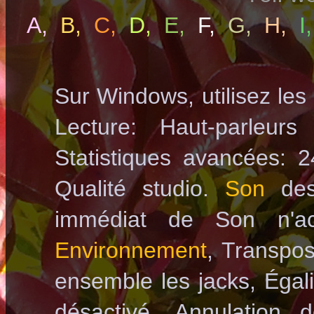
A
,
B
,
C
,
D
,
E
,
F
,
G
,
H
,
I
,
Sur Windows, utilisez les
Lecture: Haut-parleurs
Statistiques avancées: 
Qualité studio.
Son
des 
immédiat de Son n'ac
Environnement
, Transposi
ensemble les jacks, Égal
désactivé. Annulation 