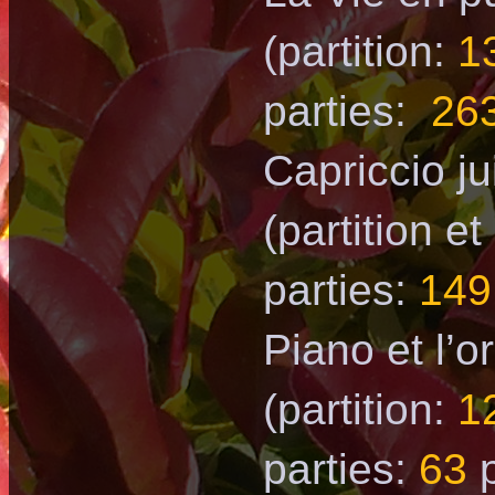
(partition:
1
parties:
26
Capriccio ju
(partition et
parties:
149
Piano et l’o
(partition:
1
parties:
63
p