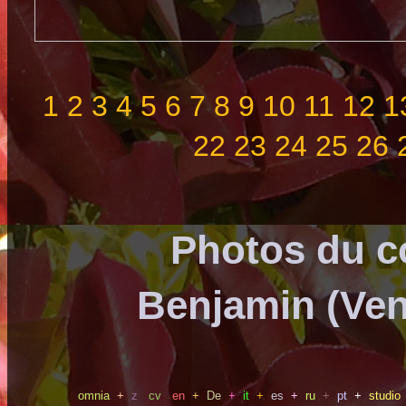
1
2
3
4
5
6
7
8
9
10
11
12
1
22
23
24
25
26
Photos du c
Benjamin (Ven
omnia
+
z
cv
en
+
De
+
it
+
es
+
ru
+
pt
+
studio