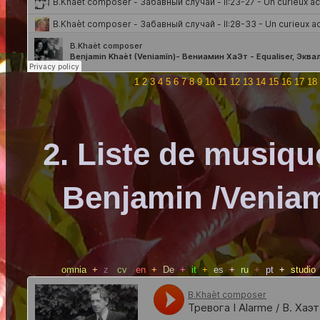
1
2
3
4
5
6
7
8
9
10
11
12
13
14
15
16
17
18
2. Liste de musiq
Benjamin /Veniam
omnia
+
z
cv
en
+
De
+
it
+
es
+
ru
+
pt
+
studio