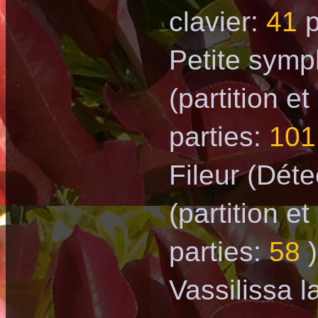
clavier:
41
p
Petite sym
(partition et
parties:
101
Fileur (Déte
(partition et
parties:
58
)
Vassilissa l