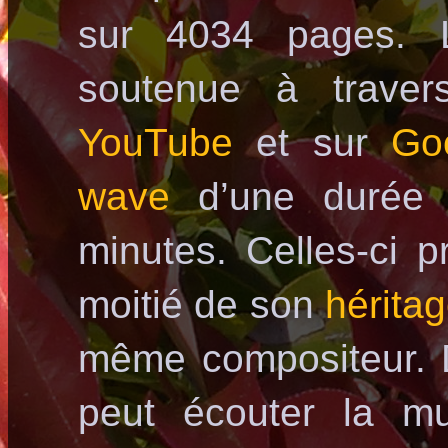
sur 4034 pages. L
soutenue à traver
YouTube
et sur
Go
wave
d’une durée
minutes. Celles-ci p
moitié de son
hérita
même compositeur. D
peut écouter la mu