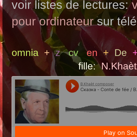
voir listes de lectures:
pour ordinateur
sur tél
omnia
+
z
cv
en
+
De
fille:
N.Khaèt