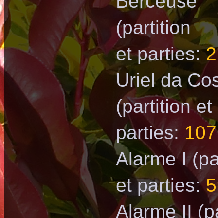
Berceuse
(partition
et parties:
2
Uriel da Co
(partition et
parties:
107
Alarme I
(pa
et parties:
5
Alarme II
(p