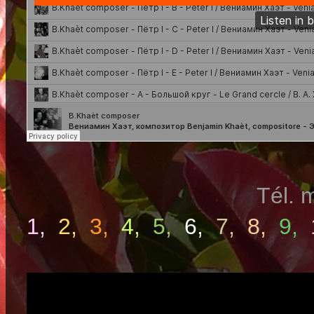
Tél.
1
,
2
,
3
,
4
,
5
,
6
,
7
,
8
,
9
,