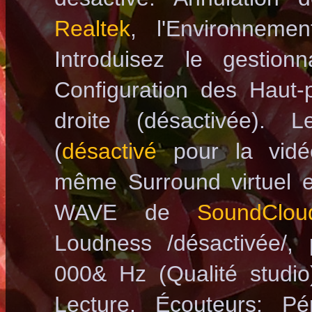
Realtek
, l'Environneme
Introduisez le gestion
Configuration des Haut-
droite (désactivée). 
(
désactivé
pour la vi
même Surround virtuel e
WAVE de
SoundClou
Loudness /désactivée/, 
000& Hz (Qualité studi
Lecture, Écouteurs: Pé