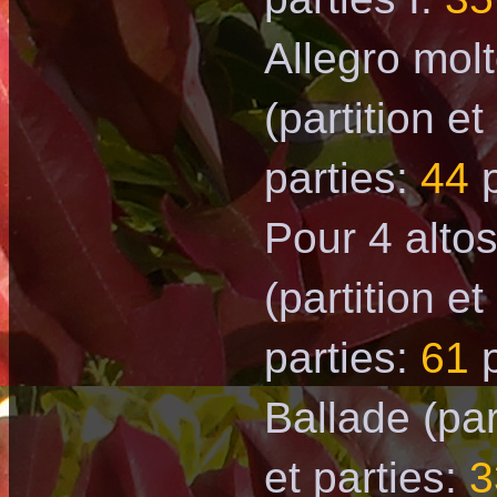
Allegro mol
(partition et
parties:
44
р
Pour 4 alto
(partition et
parties:
61
p
Ballade
(par
et parties:
3