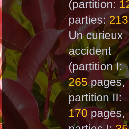
(partition:
1
parties:
213
Un curieux
accident
(partition I:
265
рages,
partition II:
170
рages,
parties I:
35