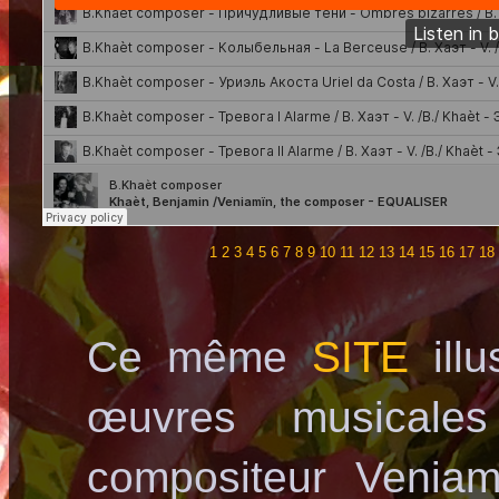
1
2
3
4
5
6
7
8
9
10
11
12
13
14
15
16
17
18
Ce même
SITE
illu
œuvres musicale
compositeur Veniam