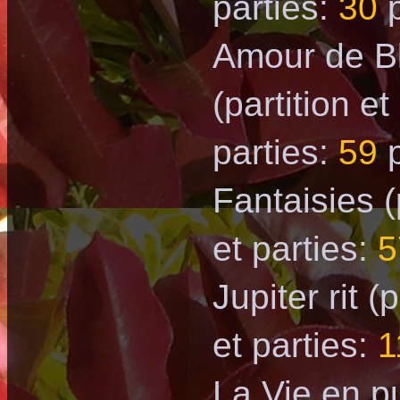
parties:
30
p
Amour de B
(partition et
parties:
59
p
Fantaisies
(
et parties:
5
Jupiter rit
(p
et parties:
1
La Vie en p