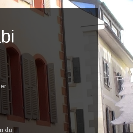
bi
der
on du