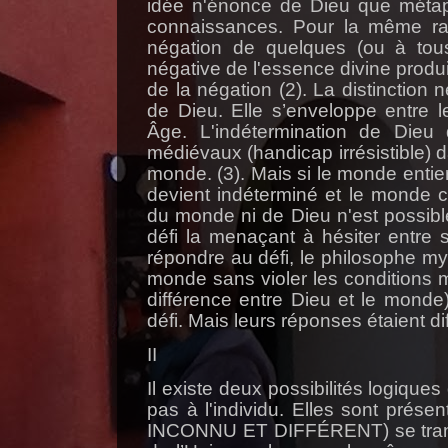
idée n'énonce de Dieu que métap
connaissances. Pour la même rais
négation de quelques (ou à tous 
négative de l'essence divine produi
de la négation (2). La distinction 
de Dieu. Elle s’enveloppe entre 
Âge. L'indétermination de Dieu
médiévaux (handicap irrésistible) 
monde. (3). Mais si le monde entie
devient indéterminé et le monde c
du monde ni de Dieu n'est possibl
défi la menaçant à hésiter entre s
répondre au défi, le philosophe mys
monde sans violer les conditions m
différence entre Dieu et le monde
défi. Mais leurs réponses étaient di
II
Il existe deux possibilités logique
pas à l'individu. Elles sont pré
INCONNU ET DIFFÉRENT) se transfo