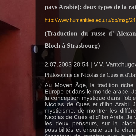
pays Arabie): deux types de la ra
http://www.humanities.edu.ru/db/msg/2
(Traduction du russe d’ Alexa
Bloch à Strasbourg)
2.07.2003 20:54 |
V.V
.
Vantchugo
Philosophie de Nicolas de Cues et d'Ib
Au Moyen Âge, la tradition riche
Europe et dans le monde arabe. Je 
la conception mystique dans l'obje
Nicolas de Cues et d'Ibn
Arabi
. 
mysticisme, de montrer les différ
Nicolas de Cues et d'Ibn
Arabi
. Je
les deux penseurs, sur la plac
possibilités et ensuite sur le che