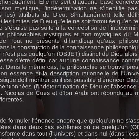
horiquement. Elle ne sert d’aucune base concrèt
on mystique, l'indétermination ne s'identifie pas
les) attributs de Dieu. Simultanément telle défin
t les limites de Dieu qu'elle ne soit formulée qu'en t
ne s'épuise pas suite à la conception de l'indétermin
les philosophies mystiques et non mystiques du 
 de Tout ne présente d’handicap qu'aux philos
dans la construction de la connaissance philosophiq
r n'est pas quelqu’un (OBJET) distinct de Dieu alors
esse d'être défini car aucune connaissance concrè
e. Dans le même cas, la philosophie se trouve près
on essence et la description rationnelle de l'Unive
tique doit montrer qu'il est possible d’énoncer Dieu 
entionnées (l'indétermination de Dieu et l'absence 
). Nicolas de Cues et d'Ibn
Arabi
ont répondu au 
fférentes.
s de formuler l'énonce encore que quelqu’un ne s'ass
sentées dans deux cas extrêmes où ce quelqu'un (
rme dans tout (l’Univers) et dans nul (dans l’es