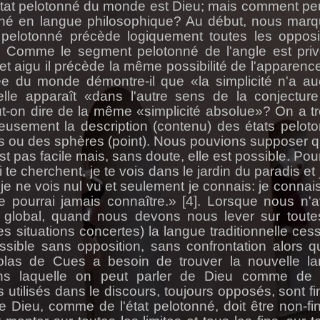
état pelotonné du monde est Dieu; mais comment pe
né en langue philosophique? Au début, nous mar
pelotonné précède logiquement toutes les opposi
 Comme le segment pelotonné de l'angle est pri
 et aigu il précède la même possibilité de l'apparenc
née du monde démontre-il que «la simplicité n'a a
; elle apparaît «dans l'autre sens de la conjectur
eut-on dire de la même «simplicité absolue»? On a t
cieusement la description (contenu) des états pelot
es ou des sphères (point). Nous pouvions supposer q
pas facile mais, sans doute, elle est possible. Pour
e cherchent, je te vois dans le jardin du paradis et 
je ne vois nul vu et seulement je connais: je connai
e pourrai jamais connaître.» [4]. Lorsque nous n'
global, quand nous devons nous lever sur toute
s situations concertes) la langue traditionnelle ces
ssible sans opposition, sans confrontation alors q
colas de Cues a besoin de trouver la nouvelle l
ns laquelle on peut parler de Dieu comme de l
tilisés dans le discours, toujours opposés, sont fin
e Dieu, comme de l'état pelotonné, doit être non-fin