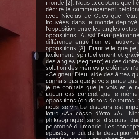
monde [2]. Nous acceptons que l'
décrire le commencement peloton
avec Nicolas de Cues que l'état 
trouvées dans le monde déployé.
l'opposition entre les angles obtus
oppositions. Aussi l'état peloton
différence entre l'un et l'autre»
opposition» [3]. Étant telle que p
facilement, spirituellement et gra
des angles (segment) et des droit
solution des mêmes problèmes n'est 
«Seigneur Dieu, aide des âmes qui t
connais pas que je vois parce que 
je ne connais que je vois et je n
aucun cas concret que le même 
oppositions (en dehors de toutes le
nous servir. Le discours est impo
lettre «A» cesse d’être «A». Ni
philosophique sans discours da
pelotonné du monde. Les concepts u
épuisés; le but de la description d