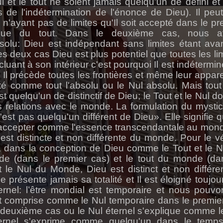
 et le tout ne soient jamais quelqu’un de défini et 
s de l'indétermination de l'énonce de Dieu). Il peut
u n'ayant pas de limites qu'Il soit accepté dans le pr
ue du tout. Dans le deuxième cas, nous a
solu: Dieu est indépendant sans limites étant ava
es deux cas Dieu est plus potentiel que toutes les lim
luant à son intérieur c'est pourquoi Il est indétermin
 Il précède toutes les frontières et même leur appar
pté comme tout l'absolu ou le Nul absolu. Mais tout
t quelqu'un de distinctif de Dieu; le Tout et le Nul do
 relations avec le monde. La formulation du mysti
est pas quelqu'un différent de Dieu». Elle signifie q
s’accepter comme l'essence transcendantale au mond
t distincte et non différente du monde. Pour le vér
, dans la conception de Dieu comme le Tout et le Nu
e (dans le premier cas) et le tout du monde (da
le Nul du Monde, Dieu est distinct et non différe
résente jamais sa totalité et Il est éloigné toujou
ternel: l’être mondial est temporaire et nous pouvo
oit comprise comme le Nul temporaire dans le premie
deuxième cas ou le Nul éternel s'explique comme l
ternel s'exprime comme quelqu'un dans le temps