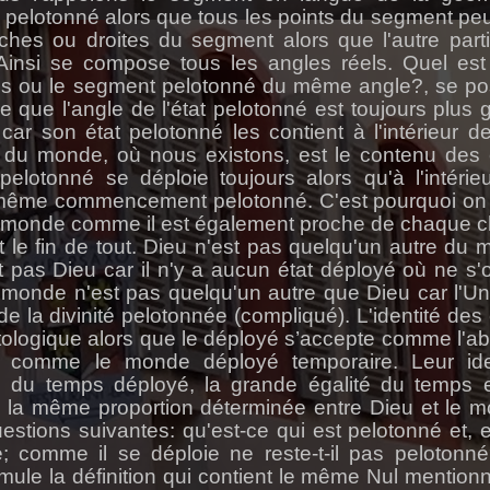
e pelotonné alors que tous les points du segment pe
uches ou droites du segment alors que l'autre part
nsi se compose tous les angles réels. Quel est
s ou le segment pelotonné du même angle?, se po
e que l'angle de l'état pelotonné est toujours plus 
ar son état pelotonné les contient à l'intérieur de
du monde, où nous existons, est le contenu des 
elotonné se déploie toujours alors qu'à l'intérie
 même commencement pelotonné. C'est pourquoi on
le monde comme il est également proche de chaque 
t le fin de tout. Dieu n'est pas quelqu'un autre du
 pas Dieu car il n'y a aucun état déployé où ne s'
e monde n'est pas quelqu'un autre que Dieu car l'Un
de la divinité pelotonnée (compliqué). L'identité des 
tologique alors que le déployé s’accepte comme l'ab
e comme le monde déployé temporaire. Leur ide
u du temps déployé, la grande égalité du temps 
s la même proportion déterminée entre Dieu et le 
stions suivantes: qu'est-ce qui est pelotonné et, 
e; comme il se déploie ne reste-t-il pas pelotonn
mule la définition qui contient le même Nul mention