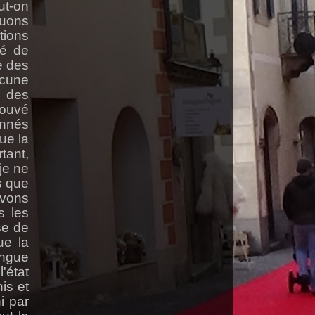
ut-on
quons
tions
vé de
e des
ucune
e des
rouvé
onnés
ue la
tant,
je ne
s que
avons
s les
se de
ue la
angue
'état
is et
i par