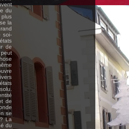
uvent
ie du
 plus
se la
grand
 soi-
états
ur de
 peut
chose
 même
ouvre
ivers
états
solu.
ntité
et de
monde
en se
é? La
né du