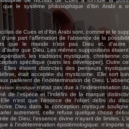
ilosophie de Nicolas de Cues a formulé la possib
s que le système philosophique d'Ibn
Arabi
a ou
colas de Cues et d'Ibn
Arabi
sont, comme je le sup
 d'une part l'affirmation de l'absence de la possibili
lors que le monde n'est pas Dieu et, d'autre 
e d'autre que Dieu. Les mêmes suppositions étaient
ependant, les traditions mystiques, chrétienne 
ption spécifique (sans les développer). Outre cel
 Elles étaient distinctes des penseurs mystique
éfinie, était acceptée du mysticisme. Elle sort loi
ux parlèrent de l'indétermination de Dieu. L'absen
raison mystique
n'était pas due à l'indétermination da
iné de l'espèce et l’indéfini de la marque distincti
 Elle n'est que l'énonce de l'objet défini du disc
écrire Dieu dans la conception mystique soulign
 parler autrement, celle refuse quelque chose défin
ite de Dieu; l'essence divine n'ayant de limites. L'in
que à l'indétermination épistémologique: n'importe q