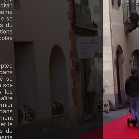
divin
 même
de se
es du
tions
colas
eptée
 dans
né se
 soi-
s les
aître
rnier
 dans
ement
et le
as de
étrie