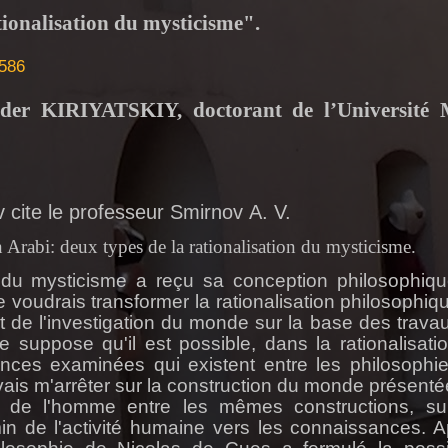
tionalisation du mysticisme".
4586
nder
KIRIYATSKIY
, doctorant de l’Université
v
cite le professeur Smirnov
А
. V.
n
Arabi
: deux types de la rationalisation du mysticisme.
 du mysticisme a reçu sa conception philosophiq
voudrais transformer la rationalisation philosophiq
t de l'investigation du monde sur la base des trava
Je suppose qu'il est possible, dans la rationalisati
ences examinées qui existent entre les philosophi
 vais m'arrêter sur la construction du monde présenté
e de l'homme entre les mêmes constructions, su
min de l'activité humaine vers les connaissances. A