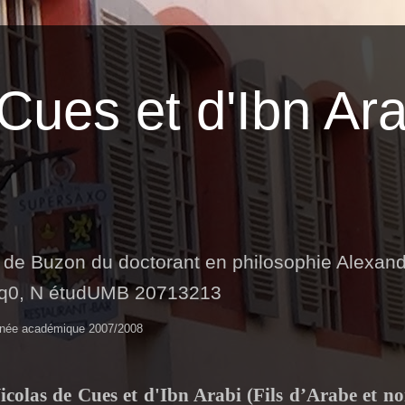
Cues et d'Ibn Ara
c de
Buzon
du doctorant en philosophie Alexan
q0
, N
étudUMB
20713213
année académique 2007/2008
Nicolas de Cues et d'Ibn
Arabi
(Fils d’Arabe et n