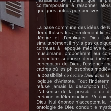
j'essaierai de montrer que la ph
contemporaine à raisonner alor
quelques autres perspectives.
I
La base commune des idées de Ni
deux thèses très étroitement liées:
décrire et d’expliquer Dieu, a
simultanément il n'y a pas quelqu
connues à l’époque médiévale. C
musulmane, proposèrent leur conce
conjecture suppose deux thèses.
conception de Dieu, l'essence ind
cadres où les philosophes médiéva
la possibilité
de décrire
Dieu dans la 
logique d'Aristote. Tout l’indéterm
refuse jamais la description (1).
L'absence de la possibilité de d
certaine indétermination. Vouloir
Dieu. Nul énonce n’acceptera la lim
ontologie de Dieu conduit le mysti