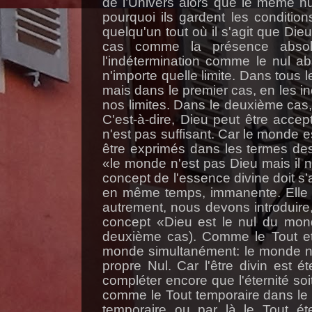
de l’Univers alors que le même nul
pourquoi ils gardent les condition
quelqu'un tout où il s'agit que Die
cas comme la présence absol
l'indétermination comme le nul ab
n'importe quelle limite. Dans tous l
mais dans le premier cas, en les inc
nos limites. Dans le deuxième cas,
C'est-à-dire, Dieu peut être acce
n'est pas suffisant. Car le monde es
être exprimés dans les termes des
«le monde n'est pas Dieu mais il n'
concept de l'essence divine doit 
en même temps, immanente. Elle es
autrement, nous devons introduire
concept «Dieu est le nul du mond
deuxième cas). Comme le Tout et 
monde simultanément: le monde ne p
propre Nul. Car l'être divin est é
compléter encore que l'éternité s
comme le Tout temporaire dans le 
temporaire ou par là le Tout é