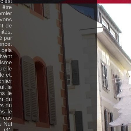
c'est
 être
emier
vons
nt de
ites;
é par
ence.
 cela
ivent
cisme
ue le
e et,
ifier
l, le
ns le
nt du
rs du
ns le
r cas
e Nul
 (4).