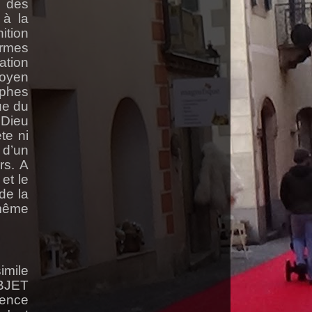
e des
 à la
ition
ermes
ation
Moyen
ophes
ue du
 Dieu
te ni
 d’un
rs. A
et le
de la
même
imile
OBJET
sence