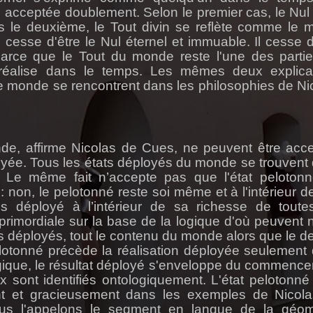
e acceptée doublement. Selon le premier cas, le Nul 
 le deuxième, le Tout divin se reflète comme le
 cesse d'être le Nul éternel et immuable. Il cesse 
arce que le Tout du monde reste l'une des parti
 réalise dans le temps. Les mêmes deux explica
le monde se rencontrent dans les philosophies de Ni
nde, affirme Nicolas de Cues, ne peuvent être acc
yée. Tous les états déployés du monde se trouvent
 Le même fait n’accepte pas que l'état peloton
non, le pelotonné reste soi même et à l'intérieur de
s déployé à l’intérieur de sa richesse de toute
e primordiale sur la base de la logique d'où peuvent n
ats déployés, tout le contenu du monde alors que le de
pelotonné précède la réalisation déployée seulement
logique, le résultat déployé s'enveloppe du commenc
 sont identifiés ontologiquement. L'état pelotonné 
t et gracieusement dans les exemples de Nicol
 (nous l'appelons le segment en langue de la géom