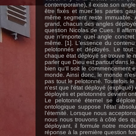
contemporaine), il existe son angl
être fixés et muer les parties ga
même segment reste immuable. Ai
grand, chacun des angles déployé
question Nicolas de Cues. Il affirm
que n'importe quel angle concret c
même. [1]. L'essence du contenu 
pelotonnés et déployés. Le tout p
chaque état déployé se trouve le
parler que Dieu est partout dans 
bien qu'Il soit le commencement e
monde. Ainsi donc, le monde n'est
pas tout le pelotonné. Toutefois l
n'est que l'état déployé (expliqué) 
déployés et pelotonnés devient on
Le pelotonné éternel se déploi
ontologique suppose l'état absol
l'éternité. Lorsque nous accepton
nous nous trouvons à côté des que
déployant, il formule notre mond
réponse à la première question for