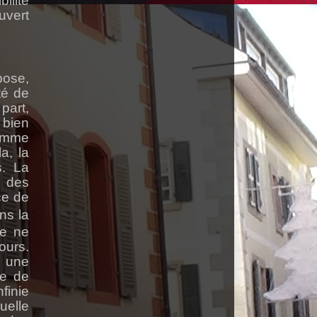
ilité
vert
pose,
té de
part,
 bien
comme
a, la
s. La
n des
ce de
ns la
ve ne
ours.
e une
ie de
finie
uelle