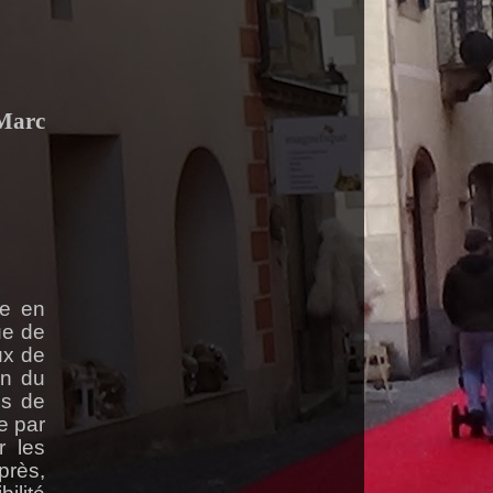
 Marc
ue en
ue de
ux de
on du
es de
e par
r les
près,