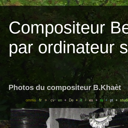
Compositeur Be
par ordinateur 
Photos du compositeur B.Khaèt
omnia
fr
+
cv
en
+
De
+
it
+
es
+
ru
+
pt
+
stud