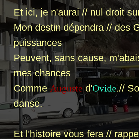
Et ici, je n'aurai // nul droit s
Mon destin dépendra // des
puissances
Peuvent, sans cause, m'abais
mes chances
Comme
Auguste
d'
Ovide
.// S
danse.
Et l'histoire vous fera // rap