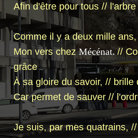
Afin d'être pour tous // l'arbr
Comme il y a deux mille ans, 
Mon vers chez
Mécénat.
// C
grâce
À sa gloire du savoir, // bril
Car permet de sauver // l'ord
Je suis, par mes quatrains, /