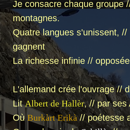
Je consacre chaque groupe //
montagnes.
Quatre langues s'unissent, //
gagnent
La richesse infinie // opposé
L'allemand crée l'ouvrage // 
Lit
Albert de Hallèr
, // par ses
Où
Burkàrt Erikà
// poétesse a