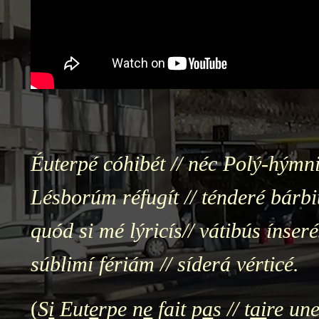
Éuterpé cóhibét // néc Polý-hýmn
Lésborúm réfugít // ténderé bárbi
quód si mé lýricís// vátibús ínseré
súblimí fériám // síderá vérticé.
(
S
i
Eut
e
rpe n
e
fait p
a
s // t
ai
re une