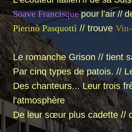
Soave Francisque
pour l'air // 
Pierinò Pasquottì
// trouve
Vin-
Le romanche Grison // tient 
Par cinq types de patois. // 
Des chanteurs... Leur trois fr
l'atmosphère
De leur sœur plus cadette // q