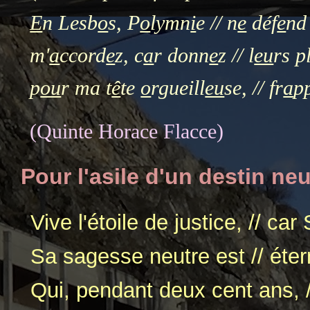
E
n Lesb
o
s, P
o
lymn
i
e // n
e
déf
e
nd
m'
a
ccord
e
z, c
a
r donn
e
z // l
eu
rs p
p
ou
r ma t
ê
te
o
rgueill
eu
se, // fr
a
p
(Quinte Horace Flacce)
Pour l'asile d'un destin neu
Vive l'étoile de justice, // car 
Sa sagesse neutre est // étern
Qui, pendant deux cent ans, 