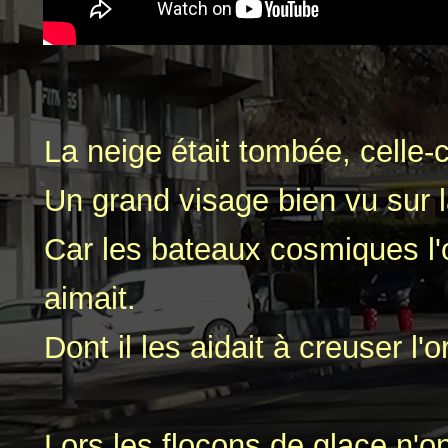
La neige était tombée, celle-
Un grand visage bien vu sur 
Car les bateaux cosmiques l'
aimait.
Dont il les aidait à creuser l'
Lors les flocons de glace n'on