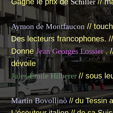
Gagne le prix de
Schillèr
// m
Aymon de Montfaucon
// touch
Des lecteurs francophones. //
Donne
Jean Georges Lossier
. 
dévoile
Jules-Émile Hilberer
// sous le
Martin Bovollinò
// du Tessin a
L'écouteur italien // de sa Suis