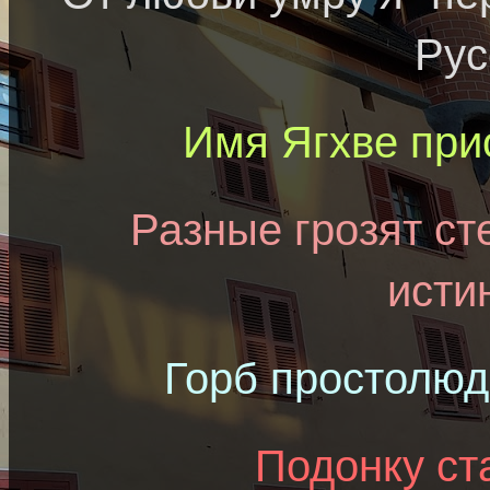
Рус
Имя Ягхве при
Разные грозят ст
исти
Горб простолю
Подонку ст