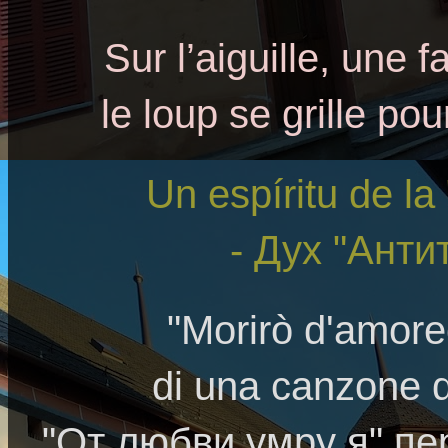
Sur l’aiguille, une f
le loup se grille pou
Un espíritu de la
- Дух "Анти
"Morirò d'amore
di una canzone d
"От любви умру я" п