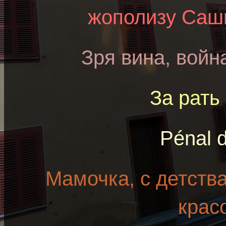
жополизy Саш
Зря вина, войн
За рать
Pénal 
Мамочка, с детств
крас