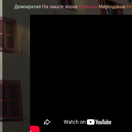
Демократия
На закате эпохи
Атланты
Мирозданье
Но