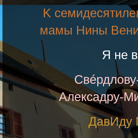
K семидесятил
мамы Hины Bени
Я не 
Свéрдлову
Алексадру-М
ДавИдy 