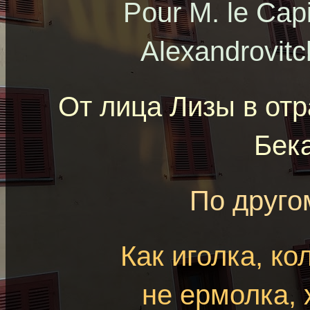
Pour M. le Cap
Alexandrovit
От лица Лизы в от
Бек
По друго
Как иголка, ко
не ермолка, 