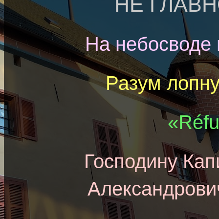
НЕ ГЛАВH
На небосводе 
Разум лопну
«Réfu
Господину Кап
Александрови