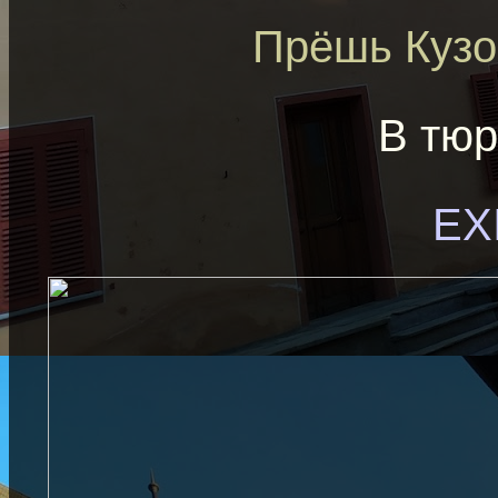
Прёшь Кузо
В тю
EX