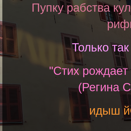
Пупку рабства кул
риф
Только та
"Cтих рождает
(Регина 
идыш й