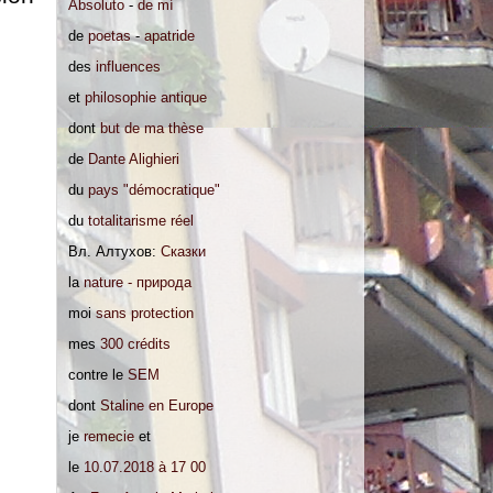
Absoluto
-
de mí
de
poetas
-
apatride
des
influences
et
philosophie antique
dont
but de ma thèse
de
Dante Alighieri
du
pays "démocratique"
du
totalitarisme réel
Вл. Алтухов:
Сказки
la
nature - природа
moi
sans protection
mes
300 crédits
contre le
SEM
dont
Staline en Europe
je
remecie
et
le
10.07.2018 à 17 00