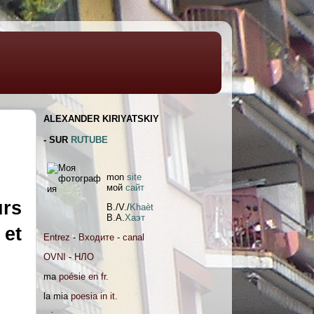
ALEXANDER KIRIYATSKIY
- SUR
RUTUBE
mon
site
мoй
сайт
urs
B./V./
Khaèt
В.А.
Хаэт
 et
Entrez
-
Входите
-
canal
OVNI
-
НЛО
ma
poésie en fr.
la mia
poesia in it.