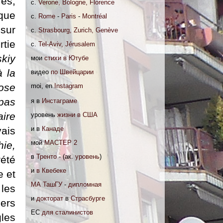
res,
c.
Verone, Bologne, Florence
 que
c.
Rome
-
Paris
-
Montréal
sur
c.
Strasbourg, Zurich, Genève
tie
c.
Tel-Aviv, Jérusalem
skiy
мои
стихи в Ютубе
à la
видео
по Швейцарии
ose
moi, en
Instagram
 pas
я в
Инстаграме
ire
уровень
жизни в США
vais
и в
Канаде
мoй
МАСТЕР 2
hie,
в
Тренто
- (ак.
уровень
)
été
и
в Квебеке
e et
МА ТашГУ
-
дипломная
 les
и
докторат
в
Страсбурге
ers
EC
для сталинистов
gles