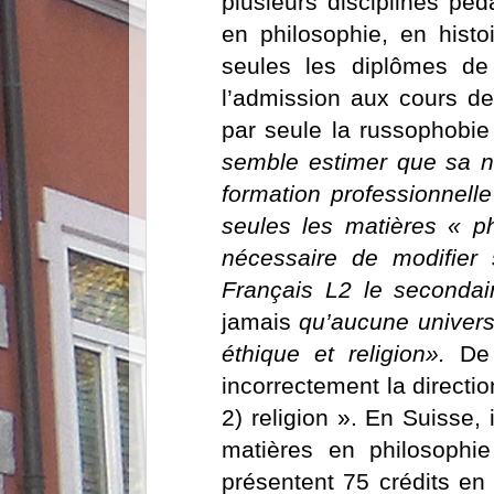
plusieurs disciplines péd
en philosophie, en histo
seules les diplômes de 
l’admission aux cours d
par seule la russophobi
semble estimer que sa na
formation professionnell
seules les matières « phi
nécessaire de modifier 
Français L2 le secondair
jamais
qu’aucune univers
éthique et religion».
De 
incorrectement la directi
2) religion ». En Suisse,
matières en philosophie
présentent 75 crédits en 