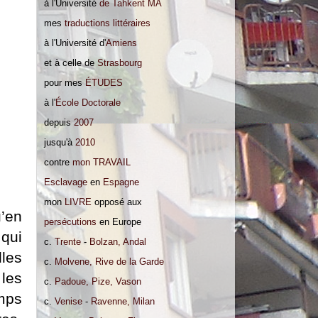
à l'Université
de Tahkent MA
mes
traductions littéraires
à l'Université d'
Amiens
et à celle de
Strasbourg
pour mes
ÉTUDES
à l'
École Doctorale
depuis
2007
jusqu'à
2010
contre
mon TRAVAIL
Esclavage
en
Espagne
mon
LIVRE
opposé aux
’en
persécutions
en Europe
qui
c.
Trente
-
Bolzan, Andal
les
c.
Molvene, Rive de la Garde
 les
c.
Padoue, Pize, Vason
mps
c.
Venise
-
Ravenne, Milan