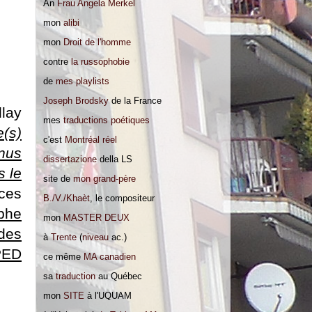
An
Frau Angela Merkel
mon
alibi
mon
Droit de l'homme
сontre
la russophobie
de
mes playlists
Joseph Brodsky
de la France
lay
mes
traductions poétiques
e(s)
c'est
Montréal réel
enus
dissertazione
della LS
s le
site de
mon grand-père
ces
B./V./Khaèt
, le compositeur
phe
mon
MASTER DEUX
des
à
Trente
(
niveau
ac.)
/PED
ce même
MA canadien
sa
traduction
au Québec
mon
SITE
à
l'UQUAM