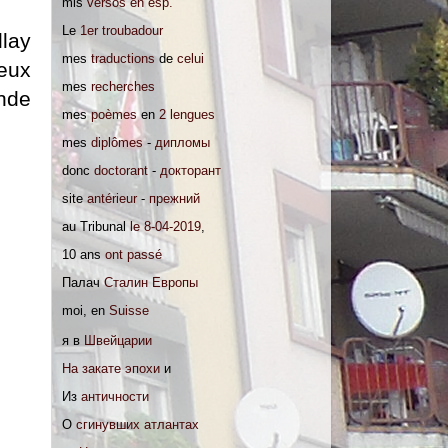
mis
versos en esp.
Le
1er troubadour
lay
mes
traductions
de
celui
deux
mes
recherches
ande
mes
poèmes
en
2 lengues
mes
diplômes
-
дипломы
donc
doctorant
-
докторант
site
antérieur
-
прежний
au Tribunal
le 8-04-2019
,
10 ans
ont passé
Палач
Сталин Европы
moi, en
Suisse
я в
Швейцарии
На закате эпохи
и
Из
античности
О
сгинувших атлантах