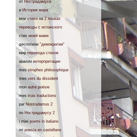
от
Нострадамуса
и
История мира
мои
стихи
на
2 языках
переводы
с
испанского
стих
моей маме
деспотизм
"демократии"
мир
перевода стихов
анализ
интерпретации
mes
strophes philosophique
mes
vers du dissident
mon
autre poésie
mes
trois traductions
par
Nostradamus 2
по
Нострадамусу 2
i miei
poemi in italiano
mi
poesía en castellano