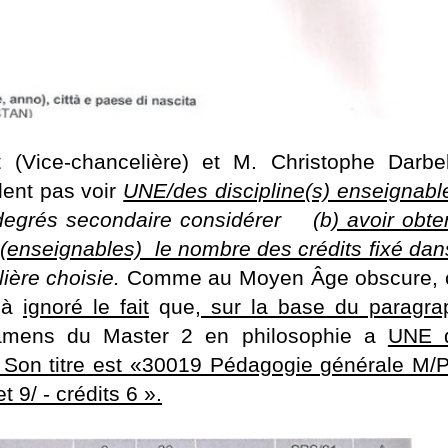
(Vice-chancelière) et M. Christophe Darbel
lent pas voir
UNE/des discipline(s) enseignabl
egrés secondaire considérer (b
) avoir obt
s (enseignables) le nombre des crédits fixé dan
ilière choisie.
Comme au Moyen Âge obscure, 
t à
ignoré le fait
que,
sur la base du paragra
amens du Master 2 en philosophie a
UNE 
. Son titre est «30019 Pédagogie générale M
 9/ - crédits 6 ».