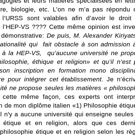
agogies et leurs matières spécialisées en lett
ire, biologie, etc. L’on ne m’a pas répondu
l’URSS sont valables afin d’avoir le droit 
e l’HEP-VS ???? Cette même opinion est inver
e démonstrative:
De puis, M. Alexander Kiriyat
tionalité qui
fait obstacle à son admission 
e à
la HEP-VS
,
qu’aucune université ne prop
losophie, éthique et religion» et qu’il n’est
son inscription en formation mono disciplina
e pour intégrer cet établissement
. Je n’écri
ité ne propose seules les matières « philosop
cette même façon, ces experts ont interpr
on de mon diplôme italien «1) Philosophie étiqu
 il n'y a aucune université qui enseigne seules
 étique et en religion, alors que ces derni
philosophie étique et en religion selon les rè