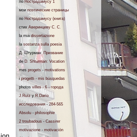
по
Нострадамусу 1
мои
поэтические страницы
по
Нострадамусу (книга)
стих
Аверинцеву С. С.
la mia
dissertazione
la
sostanza sulla poesia
Д. Штурман:
Призвание
de
D. Shturman: Vocation
mes
progets
-
motivations
i
progetti
-
mis búsquedas
photos
villes - 6 - города
J.Ruíz
y
R.Darío
исследования
-
284-565
Absolu
-
philosophie
2 troubadous
-
Cassirer
motivazione
-
motivación
ion