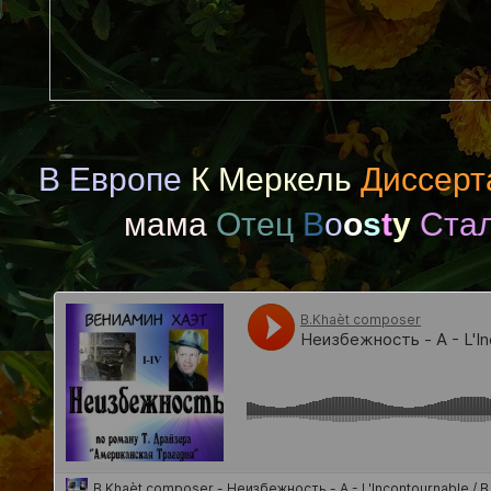
В Европе
К Меркель
Диссерт
мама
Отец
B
o
o
s
t
y
Ста