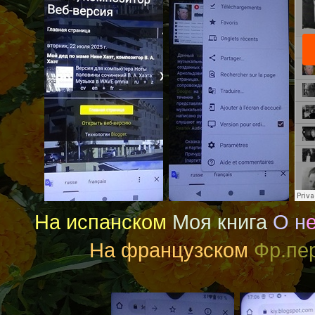
На испанском
Моя книга
О
н
На французском
Фр.пе