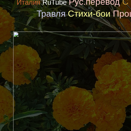
Рус.перевод
С 
Италия
RuTube
Травля
Стихи-бои
Про