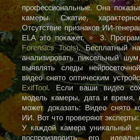
профессиональные. Она показы
камеры. Cжатие, характерн
Отсутствие признаков ИИ‑генера
ELA это покажет. ⭐ 3. Прог
Forensics Tools)
. Бесплатный на
анализировать пиксельный шум,
выявлять следы нейросеточной
видео снято оптическим устро
ExifTool
. Если ваши видео со
модель камеры, дата и время, п
может доказать: Видео снято к
ИИ. Вот что проверяют эксперты:
У каждой камера уникальный «
воспроизводить его идеал