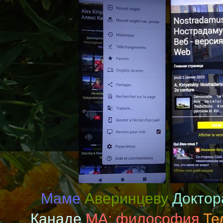
Маме
Аверинцеву
Доктор
Канаде
MA: философия
Те