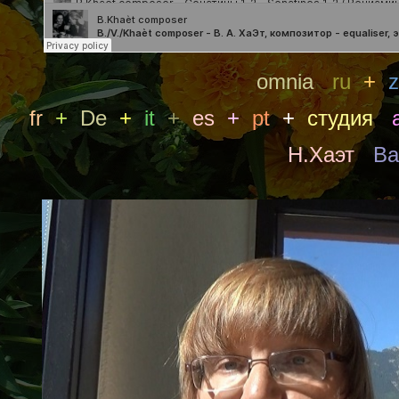
omnia
ru
+
z
fr
+
De
+
it
+
es
+
pt
+
студия
Н.Хаэт
В