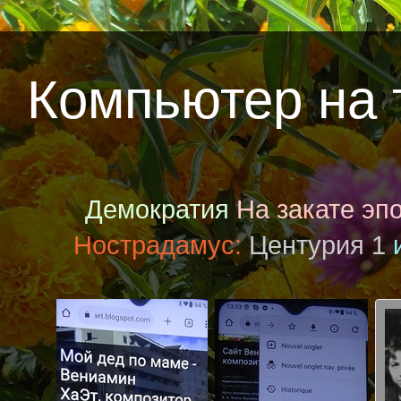
¨¨
Компьютер на
Демократия
На закате эп
Нострадамус:
Центурия 1