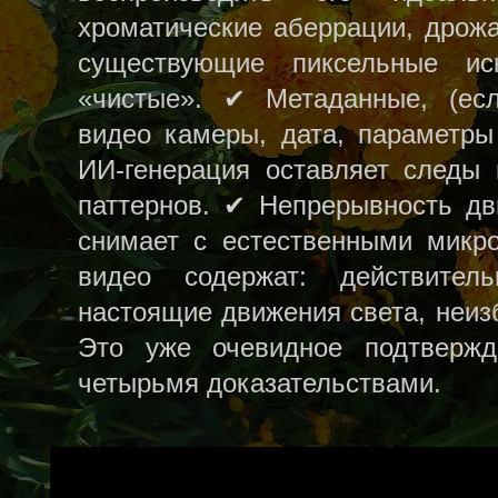
хроматические аберрации, дрожа
существующие пиксельные ис
«чистые». ✔ Метаданные, (ес
видео камеры, дата, параметры
ИИ‑генерация оставляет следы 
паттернов. ✔ Непрерывность д
снимает с естественными микр
видео содержат: действител
настоящие движения света, неиз
Это уже очевидное подтверж
четырьмя доказательствами.