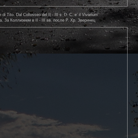
di Tito. Dal Collosseo del II - III s. D. C. e’ il Vivarium
 За Коллизеем в II - III вв. после Р. Хр. Зверинец