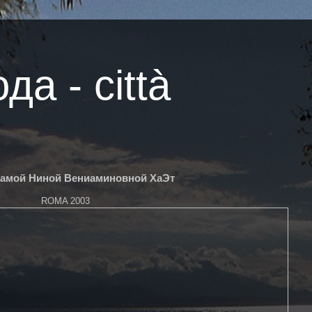
ода - città
 мамой Ниной Вениаминовной ХаЭт
ROMA 2003