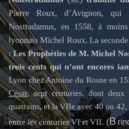
Pierre Roux, d’Avignon, qui i
Nostradamus, en 1558, à moins q
lyonnais Michel Roux.
La seconde
:
Les Prophéties de M. Michel No
trois cents qui n’ont encores ia
Lyon chez Antoine du Rosne en 155
César
, sept centuries, dont deux
quatrains, et
la VIIe
avec 40 ou 42, e
B
entre les centuries VI et VII
. (
ri