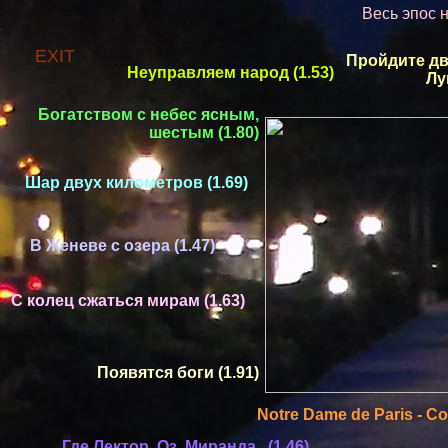
Весь эпос 
EXIT
Пройдите дв
Неуправляем народ (1.53)
Лу
Богатством с небес ясным,
шестым (1.80)
Шар двух километров (1.69)
В Женеве с oзера (1.47)
С колец сжаться мирам (1.63)
Появятся боги (1.91)
Notre Dame de Paris
-
Со
Где Лектор, Оз, Миранда...(1.46)