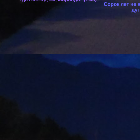
Сорок лет не 
дуг