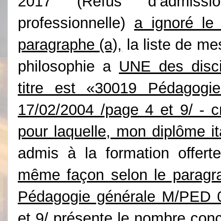
2017 (Refus d’admiss
professionnelle)
a ignoré le 
paragraphe (a),
la liste de m
philosophie a
UNE des disci
titre est «30019 Pédagog
17/02/2004 /page 4 et 9/ - cr
pour laquelle, mon diplôme it
admis à la formation offer
même façon selon le paragra
Pédagogie générale M/PED 0
et 9/ présente le nombre concr