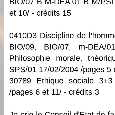
BIO/07 B M-DEA 01 B M/PSI 
et 10/ - crédits 15
0410D3 Discipline de l'homme
BIO/09, BIO/07, m-DEA/
Philosophie morale, théoriq
SPS/01 17/02/2004 /pages 5 et
30789 Ethique sociale 3+3
/pages 6 et 11/ - crédits 3
Je prie le Conseil d'Etat de 