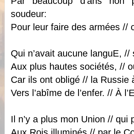
Par beaucoup d'ans non p
soudeur:
Pour leur faire des armées // c
Qui n’avait aucune languE, // s
Aux plus hautes sociétés, // o
Car ils ont obligé // la Russie 
Vers l’abîme de l’enfer. // À l’
Il n’y a plus mon Union // qui 
Aux Rois illuminés // par le C