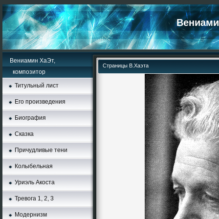
Вениамин
Вениамин ХаЭт,
Страницы В.Хаэта
композитор
Титульный лист
Его произведения
Биография
Сказка
Причудливые тени
Колыбельная
Уриэль Акоста
Тревога 1, 2, 3
Moдернизм