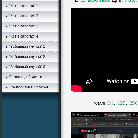
"Кот в сапогах" 1
"Кот в сапогах" 2
"Кот в сапогах" 3
"Кот в сапогах" 4
"Забавный случай" 1
"Забавный случай" 2
"Забавный случай" 3
Страницы В.Хаэта
Его плейлисты в WAVE
wave:
31
,
125
,
250