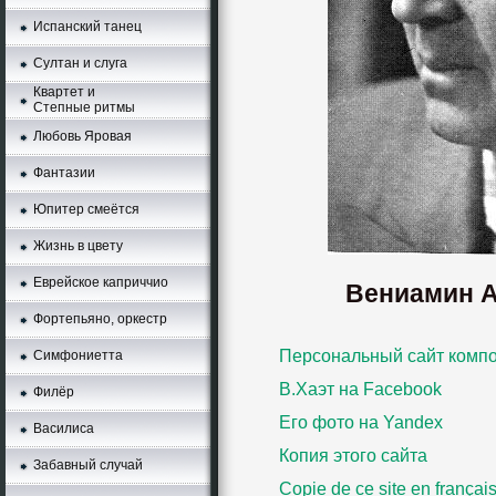
Испанский танец
Султан и слуга
Квартет и
Степные ритмы
Любовь Яровая
Фантазии
Юпитер смеётся
Жизнь в цвету
Еврейское каприччио
Вениамин 
Фортепьяно, оркестр
Персональный сайт комп
Симфониетта
В.Хаэт нa Facebook
Филёр
Его фото нa Yandex
Василиса
Копия этого сайта
Забавный случай
Copie de ce site en françai