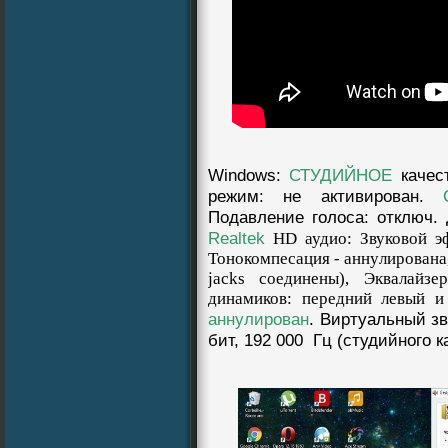
Windows
:
СТУДИЙНОЕ
качес
режим: нe aктивирован.
Подавление голоса: отключ. 
Realtek
HD аудио: Звуковой эф
Тонокомпесация - аннyлированa,
jacks соединены), Эквалайзе
динамиков: передний левый и
аннyлирован
. Виртуальный з
бит, 192 000 Гц (студийного к