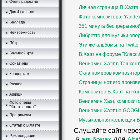
Очень радостно
Личная страница В.Хаэта
Для 4х альтов
Фото композитора, Yande
Баллада
351 минутa беспрерывно
Неизбежность
Либретто для музыки опер
Пётр I
Эти же альбомы нa Twitter
Большой круг
В.Хаэт на форуме "Класси
Вениамин Хаэт в Ташкент
Сонатины
Окна номеров композито
Концертам
Страницы нот его произв
Разное
Композитор В.Хаэт нa Ru
Афиши
Вениамин Хаэт, композито
Фото оперы
"Кот в сапогах"
Вениамин Хаэт нa GOOG
Программки
Музыкальная коллекция В
Статьи о В.Хаэте
Слушайте сайт чер
Рекомендации
в
для
альбомах
Alta