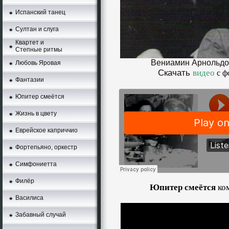
Испанский танец
Султан и слуга
Квартет и
Степные ритмы
Вениамин Арнольдо
Любовь Яровая
Скачать
видео
с ф
Фантазии
Юпитер смеётся
Жизнь в цвету
Еврейское каприччио
Фортепьяно, оркестр
Симфониетта
Филёр
Юпитер смеётся
ко
Василиса
Забавный случай