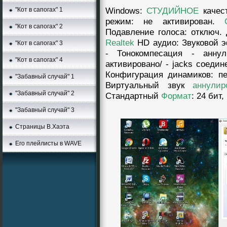
Windows
:
СТУДИЙНОЕ
качес
"Кот в сапогах" 1
режим: нe aктивирован.
"Кот в сапогах" 2
Подавление голоса: отключ. 
Realtek
HD аудио: Звуковой э
"Кот в сапогах" 3
- Тонокомпесация - аннyл
"Кот в сапогах" 4
активировано/ - jacks соедин
Конфигурация динамиков: п
"Забавный случай" 1
Виртуальный звук
аннyлир
"Забавный случай" 2
Стандартный
Формат
: 24 бит
"Забавный случай" 3
Страницы В.Хаэта
Его плейлисты в WAVE