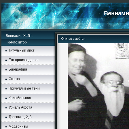
Вениамин
Вениамин ХаЭт,
Юпитер смеётся
композитор
Титульный лист
Его произведения
Биография
Сказка
Причудливые тени
Колыбельная
Уриэль Акоста
Тревога 1, 2, 3
Moдернизм