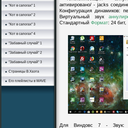
активировано/ - jacks соедин
"Кот в сапогах" 1
Конфигурация динамиков: п
"Кот в сапогах" 2
Виртуальный звук
аннyлир
Стандартный
Формат
: 24 бит
"Кот в сапогах" 3
"Кот в сапогах" 4
"Забавный случай" 1
"Забавный случай" 2
"Забавный случай" 3
Страницы В.Хаэта
Его плейлисты в WAVE
Для Виндовс 7 - Звук: 