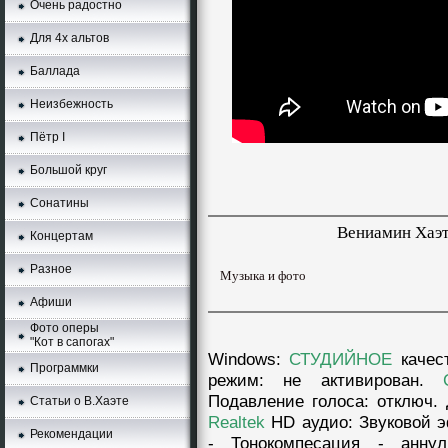
Очень радостно
Для 4х альтов
Баллада
Неизбежность
Пётр I
Большой круг
Сонатины
Вениамин Хаэт
Концертам
Разное
Музыка и фото
Афиши
Фото оперы
"Кот в сапогах"
Windows
:
СТУДИЙНОЕ
качес
Программки
режим: нe aктивирован.
Подавление голоса: отключ. 
Статьи о В.Хаэте
Realtek
HD аудио: Звуковой э
Рекомендации
- Тонокомпесация - аннyл