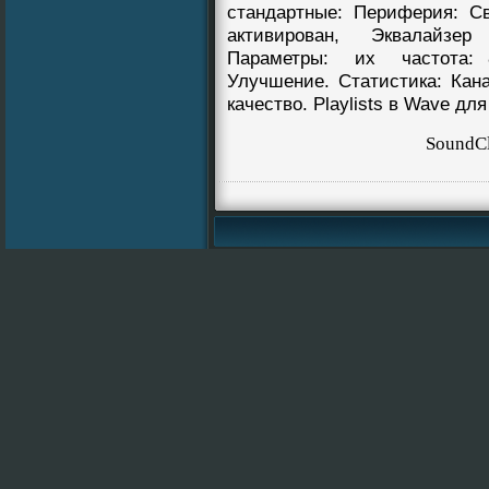
стандартныe: Периферия: Св
активирован, Эквалайзер
Параметры: их частота: 8
Улучшение. Cтатистика: Кана
качество. Playlists в Wave дл
SoundC