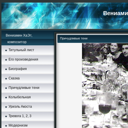
Вениамин
Вениамин ХаЭт,
Причудливые тени
композитор
Титульный лист
Его произведения
Биография
Сказка
Причудливые тени
Колыбельная
Уриэль Акоста
Тревога 1, 2, 3
Moдернизм