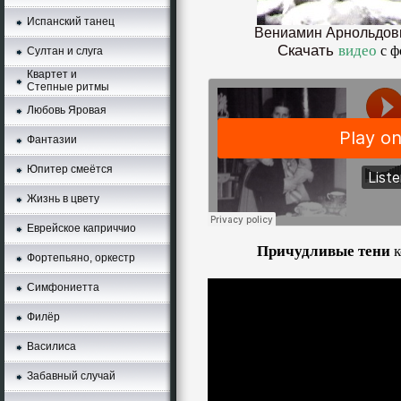
Испанский танец
Вениамин Арнольдов
Скачать
видео
с ф
Султан и слуга
Квартет и
Степные ритмы
Любовь Яровая
Фантазии
Юпитер смеётся
Жизнь в цвету
Еврейское каприччио
Причудливые тени
к
Фортепьяно, оркестр
Симфониетта
Филёр
Василиса
Забавный случай