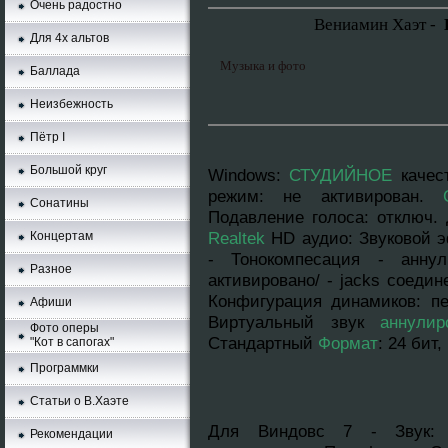
Очень радостно
Вениамин Хаэт -
Для 4х альтов
Музыка и фото
Баллада
Неизбежность
Пётр I
Большой круг
Windows
:
СТУДИЙНОЕ
качес
режим: нe aктивирован.
Сонатины
Подавление голоса: отключ. 
Realtek
HD аудио: Звуковой э
Концертам
- Тонокомпесация - аннyл
Разное
активировано/ - jacks соедин
Конфигурация динамиков: п
Афиши
Виртуальный звук
аннyлир
Фото оперы
Стандартный
Формат
: 24 бит
"Кот в сапогах"
Программки
Статьи о В.Хаэте
Для Виндовс 7 - Звук: 
Рекомендации