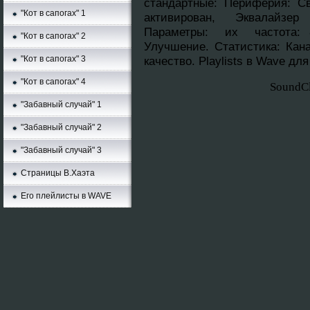
стандартныe: Периферия: Св
"Кот в сапогах" 1
активирован, Эквалайзер
Параметры: их частота: 8
"Кот в сапогах" 2
Улучшение. Cтатистика: Кана
"Кот в сапогах" 3
качество. Playlists в Wave дл
"Кот в сапогах" 4
SoundC
"Забавный случай" 1
"Забавный случай" 2
"Забавный случай" 3
Страницы В.Хаэта
Его плейлисты в WAVE