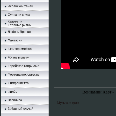
Испанский танец
Султан и слуга
Квартет и
Степные ритмы
Любовь Яровая
Фантазии
Юпитер смеётся
Жизнь в цвету
Еврейское каприччио
Фортепьяно, оркестр
Симфониетта
Вениамин Хаэт -
Филёр
Василиса
Музыка и фото
Забавный случай