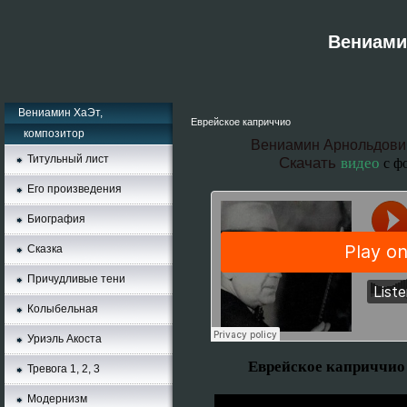
Вениамин
Вениамин ХаЭт,
Еврейское каприччио
композитор
Вениамин Арнольдови
Титульный лист
Скачать
видео
с ф
Его произведения
Биография
Сказка
Причудливые тени
Колыбельная
Уриэль Акоста
Еврейское каприччио
Тревога 1, 2, 3
Moдернизм