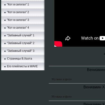
"Кот в сапогах" 1
"Кот в сапогах" 2
"Кот в сапогах" 3
"Кот в сапогах" 4
"Забавный случай" 1
"Забавный случай" 2
"Забавный случай" 3
Страницы В.Хаэта
Его плейлисты в WAVE
Вениамин
Музыка и фото
Вениамин Х
Музыка и фото
Вениамин Х