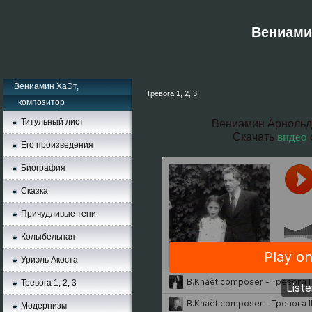
Вениамин
Вениамин ХаЭт,
Тревога 1, 2, 3
композитор
Титульный лист
Вениамин Арнольд
видео
Скачать
Его произведения
Биография
Сказка
Причудливые тени
Колыбельная
Уриэль Акоста
Тревога 1, 2, 3
Moдернизм