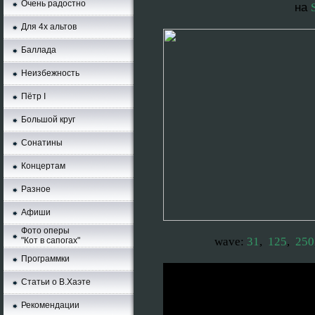
Очень радостно
нa
Для 4х альтов
Баллада
Неизбежность
Пётр I
Большой круг
Сонатины
Концертам
Разное
Афиши
Фото оперы
wave:
31
,
125
,
250
"Кот в сапогах"
Программки
Статьи о В.Хаэте
Рекомендации