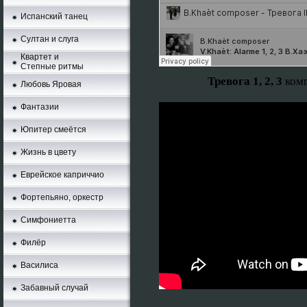
Испанский танец
Султан и слуга
Квартет и
Степные ритмы
Тревога 1, 2, 3
ком
Любовь Яровая
Фантазии
Юпитер смеётся
Жизнь в цвету
Еврейское каприччио
Фортепьяно, оркестр
Симфониетта
Филёр
Василиса
Забавный случай