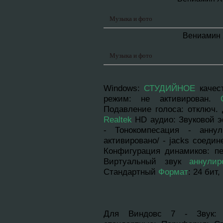
Музыка и фото
Вениамин 
Музыка и фото
Windows
:
СТУДИЙНОЕ
качес
режим: нe aктивирован.
Подавление голоса: отключ. 
Realtek
HD аудио: Звуковой э
- Тонокомпесация - аннyл
активировано/ - jacks соедин
Конфигурация динамиков: п
Виртуальный звук
аннyлир
Стандартный
Формат
: 24 бит
Для Виндовс 7 - Звук: 