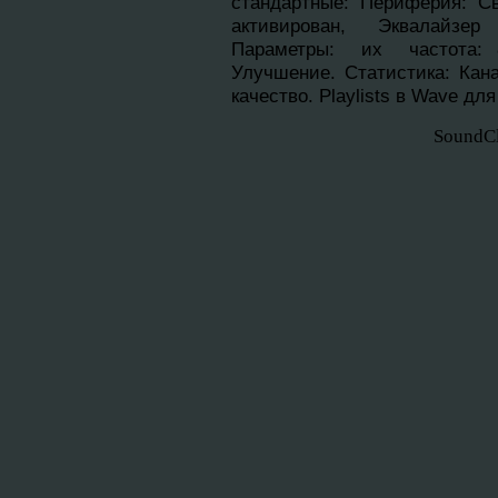
стандартныe: Периферия: Св
активирован, Эквалайзер
Параметры: их частота: 8
Улучшение. Cтатистика: Кана
качество. Playlists в Wave дл
SoundC