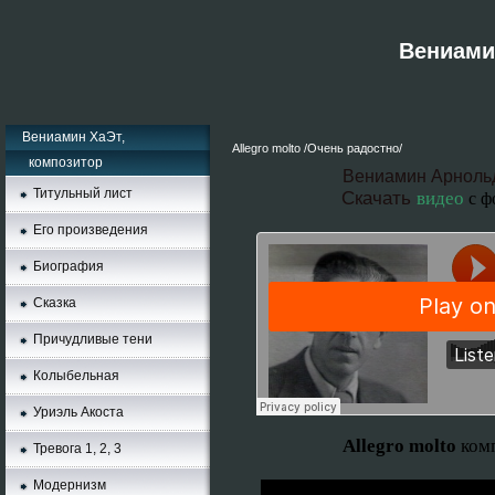
Вениамин
Вениамин ХаЭт,
Allegro molto /Очень радостно/
композитор
Вениамин Арноль
Титульный лист
Скачать
видео
с ф
Его произведения
Биография
Сказка
Причудливые тени
Колыбельная
Уриэль Акоста
Allegro molto
ком
Тревога 1, 2, 3
Moдернизм