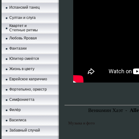
Испанский танец
Султан и слуга
Квартет и
Степные ритмы
Любовь Яровая
Фантазии
Юпитер смеётся
Жизнь в цвету
Еврейское каприччио
Фортепьяно, оркестр
Симфониетта
Вениамин Хаэт -
All
Филёр
Василиса
Музыка и фото
Забавный случай