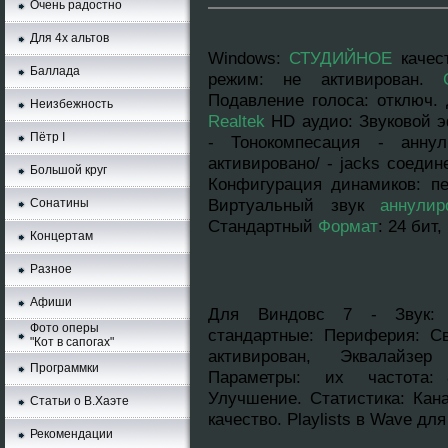
Очень радостно
Для 4х альтов
Windows
:
СТУДИЙНОЕ
качес
Баллада
режим: нe aктивирован.
Подавление голоса: отключ. 
Неизбежность
Realtek
HD аудио: Звуковой э
Пётр I
- Тонокомпесация - аннyл
активировано/ - jacks соедин
Большой круг
Конфигурация динамиков: п
Виртуальный звук
аннyлир
Сонатины
Стандартный
Формат
: 24 бит
Концертам
Разное
Афиши
Для Виндовс 7 - Звук: 
Фото оперы
стандартныe: Периферия: Св
"Кот в сапогах"
активирован, Эквалайзер
Программки
Параметры: их частота: 8
Улучшение. Cтатистика: Кана
Статьи о В.Хаэте
качество. Playlists в Wave дл
Рекомендации